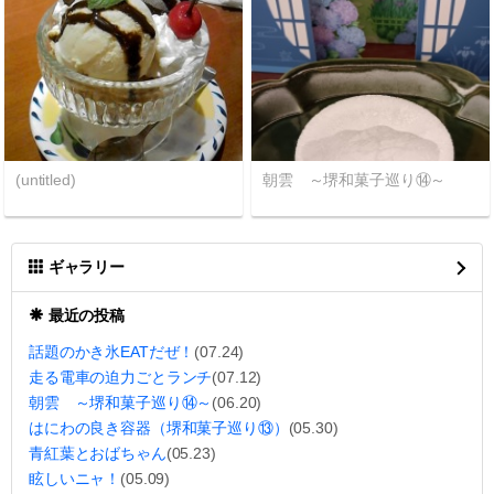
(untitled)
朝雲 ～堺和菓子巡り⑭～
ギャラリー
最近の投稿
話題のかき氷EATだぜ！
(07.24)
走る電車の迫力ごとランチ
(07.12)
朝雲 ～堺和菓子巡り⑭～
(06.20)
はにわの良き容器（堺和菓子巡り⑬）
(05.30)
青紅葉とおばちゃん
(05.23)
眩しいニャ！
(05.09)