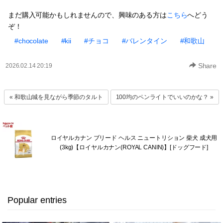
まだ購入可能かもしれませんので、興味のある方は
こちら
へどう
ぞ！
#chocolate
#kii
#チョコ
#バレンタイン
#和歌山
Share
2026.02.14 20:19
« 和歌山城を見ながら季節のタルト
100均のペンライトでいいのかな？ »
ロイヤルカナン ブリード ヘルス ニュートリション 柴犬 成犬用
(3kg)【ロイヤルカナン(ROYAL CANIN)】[ドッグフード]
Popular entries