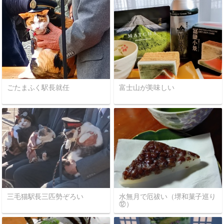
ごたまふく駅長就任
富士山が美味しい
三毛猫駅長三匹勢ぞろい
水無月で厄祓い（堺和菓子巡り
⑫）