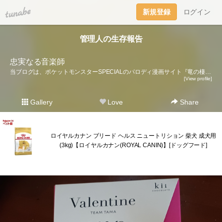
tuna.be
新規登録
ログイン
管理人の生存報告
忠実なる音楽師
当ブログは、ポケットモンスターSPECIALのパロディ漫画サイト『竜の棲む森』の管理人の写メブログです。 サイトは現在休止中ですが、この写メブログは管理人の生存報告のために使っております。
[View profile]
Gallery
Love
Share
ロイヤルカナン ブリード ヘルス ニュートリション 柴犬 成犬用
(3kg)【ロイヤルカナン(ROYAL CANIN)】[ドッグフード]