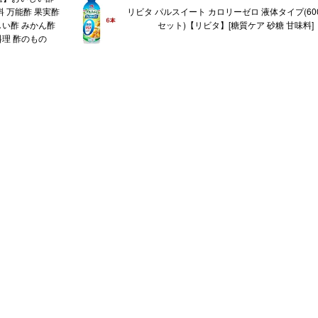
味料 万能酢 果実酢
リビタ パルスイート カロリーゼロ 液体タイプ(600
しい酢 みかん酢
セット)【リビタ】[糖質ケア 砂糖 甘味料]
料理 酢のもの