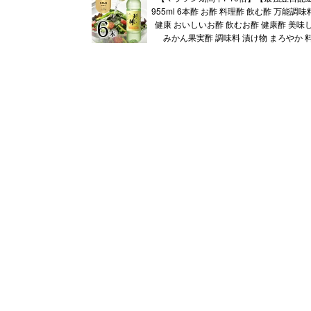
955ml 6本酢 お酢 料理酢 飲む酢 万能調
健康 おいしいお酢 飲むお酢 健康酢 美味
みかん果実酢 調味料 漬け物 まろやか 