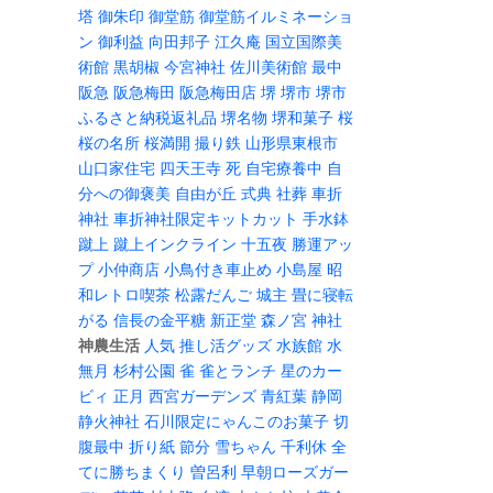
塔
御朱印
御堂筋
御堂筋イルミネーショ
ン
御利益
向田邦子
江久庵
国立国際美
術館
黒胡椒
今宮神社
佐川美術館
最中
阪急
阪急梅田
阪急梅田店
堺
堺市
堺市
ふるさと納税返礼品
堺名物
堺和菓子
桜
桜の名所
桜満開
撮り鉄
山形県東根市
山口家住宅
四天王寺
死
自宅療養中
自
分への御褒美
自由が丘
式典
社葬
車折
神社
車折神社限定キットカット
手水鉢
蹴上
蹴上インクライン
十五夜
勝運アッ
プ
小仲商店
小鳥付き車止め
小島屋
昭
和レトロ喫茶
松露だんご
城主
畳に寝転
がる
信長の金平糖
新正堂
森ノ宮
神社
神農生活
人気
推し活グッズ
水族館
水
無月
杉村公園
雀
雀とランチ
星のカー
ビィ
正月
西宮ガーデンズ
青紅葉
静岡
静火神社
石川限定にゃんこのお菓子
切
腹最中
折り紙
節分
雪ちゃん
千利休
全
てに勝ちまくり
曽呂利
早朝ローズガー