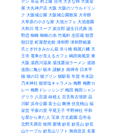
デン
草花
村上隆
台湾
大きな柿
大黄金
展
大丸神戸店
大阪
大阪のソウルドリン
ク
大阪城公園
大阪城公園散策
大寺餅
大草原の小さな家
大池カフェ
大池遊園
大和川
茸スープ
炭次郎
誕生日式典
池
野恋
蜘蛛
蜘蛛の糸
竹風軒
忠臣蔵
朝雲
朝日堂
町屋歴史館
津和野
津和野銘菓
爪とぎ付きみかん箱
吊り橋
鶴屋八幡
天
王寺
電車が見えるカフェ
嶋田南風堂
東
大阪
湯西川温泉
湯浅醤油ラーメン
道路
道路に亀が
栃木
謎解き
南禅寺
日本平
猫
猫の日
猫プリン
猫駅長
年賀
年末詣
乃木神社
能登塩キャラメル
梅酢
梅酢カ
レー
梅酢ドレッシング
梅田
梅田シャン
グリラ
八百源
鉢植え
百舌鳥古墳群
品
川駅
浜寺公園
富士山
舞洲
伏見桃山
福
栄堂
平家の里
平尾王子
平野神社
平和
な星から来た人
宝泉
方丈庭園
忘年会
北野天満宮
枚岡
蜜璃
妙見
妙見山
妙見
山ケーブル
妙見山リフト
無病息災
名菓