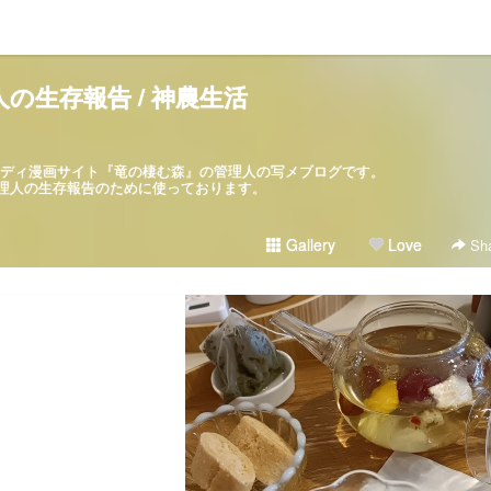
の生存報告 / 神農生活
パロディ漫画サイト『竜の棲む森』の管理人の写メブログです。
ブログは管理人の生存報告のために使っております。
Gallery
Love
Sha