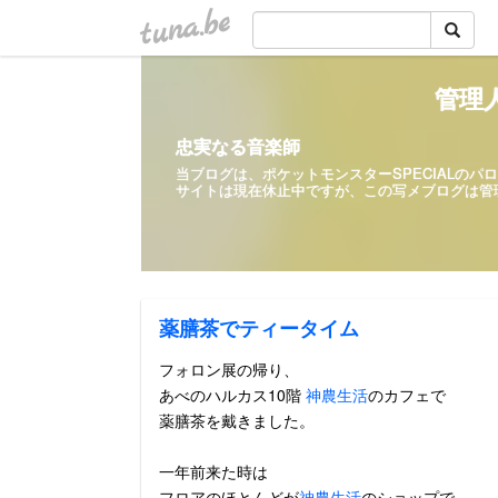
tuna.be
管理人
忠実なる音楽師
当ブログは、ポケットモンスターSPECIALの
サイトは現在休止中ですが、この写メ
薬膳茶でティータイム
フォロン展の帰り、
あべのハルカス10階
神農生活
のカフェで
薬膳茶を戴きました。
一年前来た時は
フロアのほとんどが
神農生活
のショップで