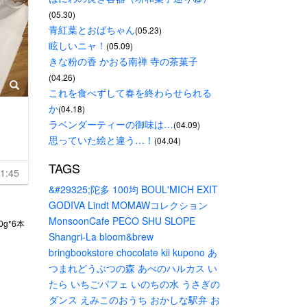
(05.30)
青紅葉とおばちゃん
(05.23)
眩しいニャ！
(05.09)
きな粉の香 かおる南禅 寺の茶菓子
(04.26)
これを食べずして春を終わらせられる
か
(04.18)
ラベンダーティーの御味は…
(04.09)
思っていた絵と違う…！
(04.04)
TAGS
1:45
&#29325;陀多
100均
BOUL'MICH
EXIT
GODIVA
Lindt
MOMAWコレクション
MonsoonCafe
PECO
SHU
SLOPE
g*6本
Shangri-La
bloom&brew
bringbookstore
chocolate
kii
kupono
あ
つまれどうぶつの森
あべのハルカス
い
たら
いちごパフェ
いのちの水
うさぎの
ダンス
えみこのおうち
おかしな駅弁
お