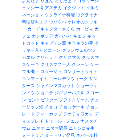
よんたま
りぼん
ろくたま
アゴラリージ
ェンシー堺
アステカ
イクジット
イルミ
ネーション
ウクライナ料理
ウクライナ
料理店キエフ
ウハウハ
オレオのクッキ
ー
カードキャプターさくら
カービィ
カ
フェ
カンボジア
ガハハハ
キエフ
キッ
トカット
キャプテン翼
キラキラの夢
ク
ッキー入りスコーン
クランウェルツノ
ガエル
クリケット
クリスマス
クリスマ
スケーキ
クリスマス一人
クレーン
ケー
ブル廃止
コラージュ
コンサートライト
コンフェイト
ゴールデンウィーク
サン
ダース
シャインマスカット
ショーウィ
ンドウ
ショコラ
ジグゾーパズル
スコー
ン
セントゼファー
ソフトクリーム
チュ
ーリップ畑
チョコ
チョコケーキ
チョコ
レート
ティーカップ
テオティワカン
デ
ィスプレイ
トゥール・ノエル
ナスタチ
ウム
ニタマ
ニタマ駅長
ニャンコ先生
ヌートリア
ヌートリア発見
ネパール料