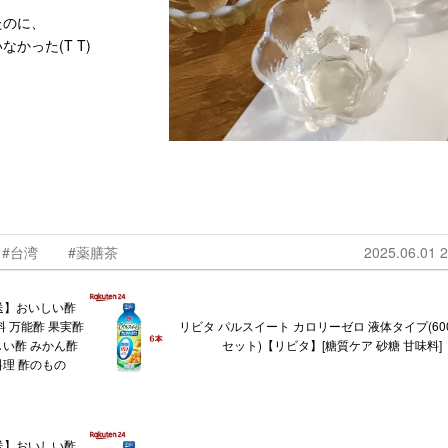
たのに、
かった(T T)
ｖ
#台湾
#薬膳茶
2025.06.01 2
送】おいしい酢
味料 万能酢 果実酢
リビタ パルスイート カロリーゼロ 液体タイプ(600
しい酢 みかん酢
セット)【リビタ】[糖質ケア 砂糖 甘味料]
料理 酢のもの
送】おいしい酢