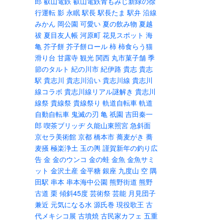
郎
叡山電鉄
叡山電鉄青もみじ新緑の徐
行運転
影
永眠
駅長
駅長たま
駅弁
沿線
みかん
岡公園
可愛い
夏の飲み物
夏越
祓
夏目友人帳
河原町
花見スポット
海
亀
芥子餅
芥子餅ロール
柿
柿食らう猫
滑り台
甘露寺
観光
関西
丸市菓子舗
季
節のタルト
紀の川市
紀伊路
貴志
貴志
駅
貴志川
貴志川沿い
貴志川線
貴志川
線コラボ
貴志川線リアル謎解き
貴志川
線祭
貴線祭
貴線祭り
軌道自転車
軌道
自動自転車
鬼滅の刃
亀
祇園
吉田秦一
郎
喫茶ブリッヂ
久能山東照宮
急斜面
京セラ美術館
京都
橋本市
蕎麦がき
蕎
麦掻
極楽浄土
玉の輿
謹賀新年の釣り広
告
金
金のウンコ
金の蛙
金魚
金魚サミ
ット
金沢土産
金平糖
銀座
九度山
空
隅
田駅
串本
串本海中公園
熊野街道
熊野
古道
栗
傾斜45度
芸術祭
芸能
月見団子
兼近
元気になる水
源氏巻
現役歌王
古
代メキシコ展
古墳焼
古民家カフェ
五重