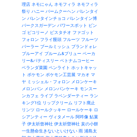
理店
ネモにゃん
ネモフィラ
ネモフィラ
祭り
ハニー
バームクーヘン
バレンタイ
ン
バレンタインチョコ
バレンタイン博
パークスガーデン
パワースポット
ビン
ゴ
ピコリーノ
ピスタチオ
ファゴット
フォロン
フライ饅頭
フルーツ
フルーツ
パーラー
ブールミッシュ
ブランドォレ
ブルーアイ
ブルーム&ブリュー
ベーカ
リー&パティスリー
ベトナムコーヒー
ベランダ菜園
ペンライト
ホットキャッ
ト
ポケモン
ポケモン工芸展
マカオ
マ
ヤ
ミッシェル・フォロン
メロンケーキ
メロンパン
メロンパンケーキ
モンスー
ンカフェ
ライブ
ラベンダーティー
ラン
キング1位
リップクリーム
リフト廃止
リンツ
ロールクッキー
ロールケーキ
ロ
シアンティー
ヴィタメール
阿吽像
鮎菓
子
伊太祈曾神社
伊太祈曽神社
亥の小餅
一生懸命生きないといけない
雨
浦島太