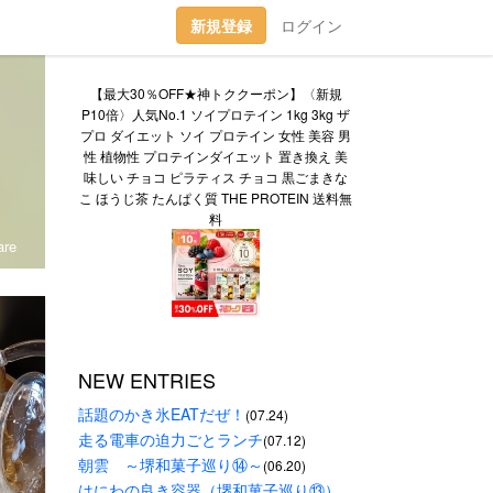
新規登録
ログイン
【最大30％OFF★神トククーポン】〈新規
P10倍〉人気No.1 ソイプロテイン 1kg 3kg ザ
プロ ダイエット ソイ プロテイン 女性 美容 男
性 植物性 プロテインダイエット 置き換え 美
味しい チョコ ピラティス チョコ 黒ごまきな
こ ほうじ茶 たんぱく質 THE PROTEIN 送料無
料
re
NEW ENTRIES
話題のかき氷EATだぜ！
(07.24)
走る電車の迫力ごとランチ
(07.12)
朝雲　～堺和菓子巡り⑭～
(06.20)
はにわの良き容器（堺和菓子巡り⑬）