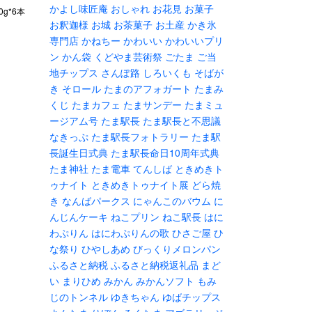
かよし味匠庵
おしゃれ
お花見
お菓子
g*6本
お釈迦様
お城
お茶菓子
お土産
かき氷
専門店
かねちー
かわいい
かわいいプリ
ン
かん袋
くどやま芸術祭
ごたま
ご当
地チップス
さんぽ路
しろいくも
そばが
き
そロール
たまのアフォガート
たまみ
くじ
たまカフェ
たまサンデー
たまミュ
ージアム号
たま駅長
たま駅長と不思議
なきっぷ
たま駅長フォトラリー
たま駅
長誕生日式典
たま駅長命日10周年式典
たま神社
たま電車
てんしば
ときめきト
ゥナイト
ときめきトゥナイト展
どら焼
き
なんばパークス
にゃんこのバウム
に
んじんケーキ
ねこプリン
ねこ駅長
はに
わぷりん
はにわぷりんの歌
ひさご屋
ひ
な祭り
ひやしあめ
びっくりメロンパン
ふるさと納税
ふるさと納税返礼品
まど
い
まりひめ
みかん
みかんソフト
もみ
じのトンネル
ゆきちゃん
ゆばチップス