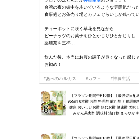
台湾の夜の街中を歩いているような雰囲気だっ
食事処とお茶売り場とカフェぐらいしか残っていな
ティーポットに咲く草花を見ながら
ピーナッツのお菓子をひとかじりひとかじりし
薬膳茶を三杯…
飲んだ後、本当にお腹の調子が良くなった感じ
お勧め！
#あべのハルカス
#カフェ
#神農生活
【マラソン期間中P10倍】【最強翌日配
955ml 6本酢 お酢 料理酢 飲む酢 万能調
健康 おいしいお酢 飲むお酢 健康酢 美味
みかん果実酢 調味料 漬け物 まろやか 
【マラソン期間中P10倍】【最強翌日配