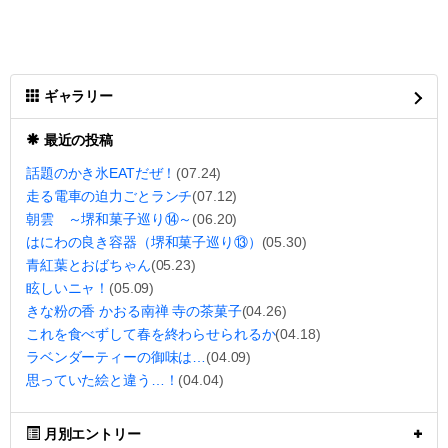
ギャラリー
最近の投稿
話題のかき氷EATだぜ！
(07.24)
走る電車の迫力ごとランチ
(07.12)
朝雲 ～堺和菓子巡り⑭～
(06.20)
はにわの良き容器（堺和菓子巡り⑬）
(05.30)
青紅葉とおばちゃん
(05.23)
眩しいニャ！
(05.09)
きな粉の香 かおる南禅 寺の茶菓子
(04.26)
これを食べずして春を終わらせられるか
(04.18)
ラベンダーティーの御味は…
(04.09)
思っていた絵と違う…！
(04.04)
月別エントリー