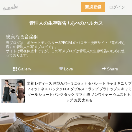
tuna.be
新規登録
ログイン
管理人の生存報告 / あべのハルカス
忠実なる音楽師
当ブログは、ポケットモンスターSPECIALのパロディ漫画サイト『竜の棲む
森』の管理人の写メブログです。
サイトは現在休止中ですが、この写メブログは管理人の生存報告のために使
っております。
Gallery
Love
Share
水着 レディース 体型カバー 3点セット セパレート キャミキニ リブ
フィットネス バッククロス ダブルストラップ ブラトップス キャミ
ソール ショートパンツ タック ママ 小胸 ノンワイヤー ウエスト ヒ
ップ お尻 太もも