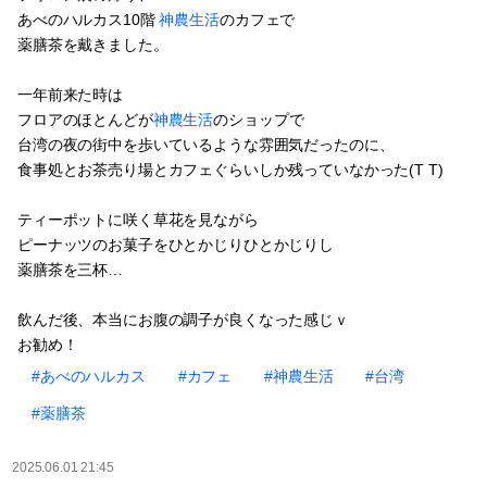
あべのハルカス10階
神農生活
のカフェで
薬膳茶を戴きました。
一年前来た時は
フロアのほとんどが
神農生活
のショップで
台湾の夜の街中を歩いているような雰囲気だったのに、
食事処とお茶売り場とカフェぐらいしか残っていなかった(T T)
ティーポットに咲く草花を見ながら
ピーナッツのお菓子をひとかじりひとかじりし
薬膳茶を三杯…
飲んだ後、本当にお腹の調子が良くなった感じｖ
お勧め！
#あべのハルカス
#カフェ
#神農生活
#台湾
#薬膳茶
2025.06.01 21:45