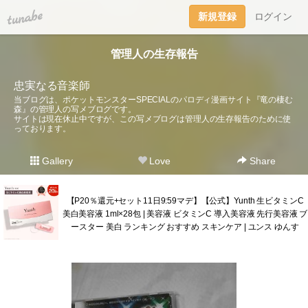
tuna.be
新規登録
ログイン
管理人の生存報告
忠実なる音楽師
当ブログは、ポケットモンスターSPECIALのパロディ漫画サイト『竜の棲む
森』の管理人の写メブログです。
サイトは現在休止中ですが、この写メブログは管理人の生存報告のために使
っております。
Gallery
Love
Share
【P20％還元+セット11日9:59マデ】【公式】Yunth 生ビタミンC
美白美容液 1ml×28包 | 美容液 ビタミンC 導入美容液 先行美容液 ブ
ースター 美白 ランキング おすすめ スキンケア | ユンス ゆんす