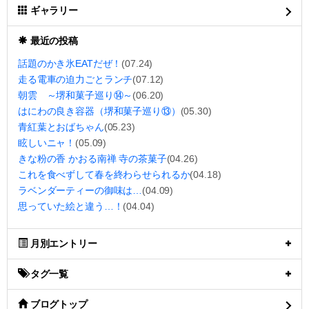
ギャラリー
最近の投稿
話題のかき氷EATだぜ！
(07.24)
走る電車の迫力ごとランチ
(07.12)
朝雲 ～堺和菓子巡り⑭～
(06.20)
はにわの良き容器（堺和菓子巡り⑬）
(05.30)
青紅葉とおばちゃん
(05.23)
眩しいニャ！
(05.09)
きな粉の香 かおる南禅 寺の茶菓子
(04.26)
これを食べずして春を終わらせられるか
(04.18)
ラベンダーティーの御味は…
(04.09)
思っていた絵と違う…！
(04.04)
月別エントリー
タグ一覧
ブログトップ