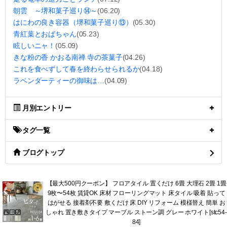
朝雲 ～堺和菓子巡り⑭～
(06.20)
はにわの良き容器（堺和菓子巡り⑬）
(05.30)
青紅葉とおばちゃん
(05.23)
眩しいニャ！
(05.09)
きな粉の香 かおる南禅 寺の茶菓子
(04.26)
これを食べずして春を終わらせられるか
(04.18)
ラベンダーティーの御味は…
(04.09)
月別エントリー
タグ一覧
ブログトップ
【最大500円クーポン】 フロアタイル 置くだけ 6畳 大理石 2畳 1畳
9枚〜54枚 賃貸OK 床材 フローリングマット 床タイル 吸着 貼って
はがせる 接着剤不要 敷くだけ 床 DIY リフォーム 模様替え 簡単 お
しゃれ 置き敷きタイプ マーブル ストーン調 グレー ホワイト[stc54-
84]