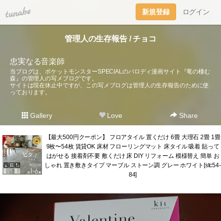
tuna.be
新規登録
ログイン
管理人の生存報告 / チョコ
忠実なる音楽師
当ブログは、ポケットモンスターSPECIALのパロディ漫画サイト『竜の棲む
森』の管理人の写メブログです。
サイトは現在休止中ですが、この写メブログは管理人の生存報告のために使
っております。
Gallery
Love
Share
【最大500円クーポン】 フロアタイル 置くだけ 6畳 大理石 2畳 1畳
9枚〜54枚 賃貸OK 床材 フローリングマット 床タイル 吸着 貼って
はがせる 接着剤不要 敷くだけ 床 DIY リフォーム 模様替え 簡単 お
しゃれ 置き敷きタイプ マーブル ストーン調 グレー ホワイト[stc54-
84]