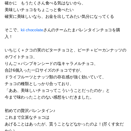
確かに もうたくさん食べる気はないから、
美味しいチョコをちょこっと食べたい
確実に美味しいなら、お金を出してみたい気分になってくる
そこで、
kii chocolate
さんのチームたまバレンタインチョコを購
入！
いちじく＋クコの実のビターチョコと、ピーチ＋ピーカンナッツの
ホワイトチョコ、
りんご＋パンプキンシードの塩キャラメルチョコ、
合計6個入った一口サイズのチョコですが、
ドライフルーツとナッツ類の存在感が強く効いていて、
チョコの種類としっかり合っており、
「ああ、美味しいチョコってこういうことだったのか」と
今まで味わったことのない感想をいだきました。
初めての贅沢バレンタイン♪
これまで立派なチョコは
あげることはあったが、貰うことなどなかったのよ！(尽くす女だ
から）