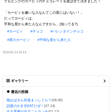
でもピンクのカービィのチョコレートを選ばせて頂きました！
「カービィを嫌いな人なんてこの星にはいない！」
だってカービィは、
平和な星から来た人なんですから。(知ってる?)
#カービィ
#チョコ
#バレンタインチョコ
#星のカービィ
#平和な星から来た人
2024.02.14 18:13
ギャラリー
最近の投稿
猫おばさん街道まっしぐら？
(08.09)
話題のかき氷EATだぜ！
(07.24)
走る電車の迫力ごとランチ
(07.12)