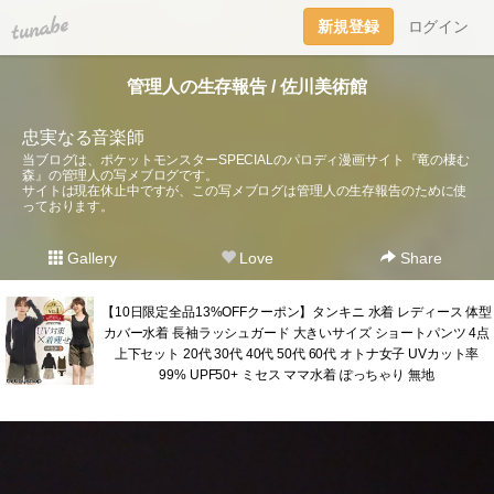
tuna.be
新規登録
ログイン
管理人の生存報告 / 佐川美術館
忠実なる音楽師
当ブログは、ポケットモンスターSPECIALのパロディ漫画サイト『竜の棲む
森』の管理人の写メブログです。
サイトは現在休止中ですが、この写メブログは管理人の生存報告のために使
っております。
Gallery
Love
Share
【10日限定全品13%OFFクーポン】タンキニ 水着 レディース 体型
カバー水着 長袖ラッシュガード 大きいサイズ ショートパンツ 4点
上下セット 20代 30代 40代 50代 60代 オトナ女子 UVカット率
99% UPF50+ ミセス ママ水着 ぽっちゃり 無地