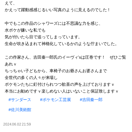
えて、
かえって躍動感感じるいい写真のように見えるのでした！
中でもこの作品のシャワーズには不思議な力を感じ、
水ポケが嫌いな私でも
気が付いたら目で追ってしまっています。
生命が吹き込まれて神格化しているかのような佇まいでした。
この作家さん、吉田秦一郎氏のイーヴィ'sは圧巻です！ ぜひご覧
あれｖ
ちっちゃい子どもから、車椅子のお爺さんお婆さんまで
全世代の多くの人々が来場し
ポケモンたちに釘付けられつつ歓喜の声を上げておりますｖ
本当にお勧めですｖ楽しめない人はいないこと保証致しますｖ
#サンダース
#ポケモン工芸展
#吉田秦一郎
#佐川美術館
2024.06.02 21:59