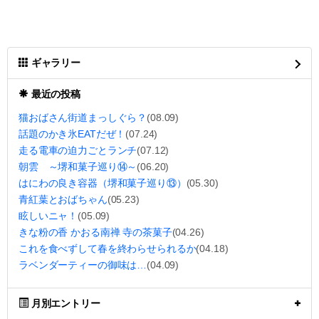
ギャラリー
最近の投稿
猫おばさん街道まっしぐら？
(08.09)
話題のかき氷EATだぜ！
(07.24)
走る電車の迫力ごとランチ
(07.12)
朝雲 ～堺和菓子巡り⑭～
(06.20)
はにわの良き容器（堺和菓子巡り⑬）
(05.30)
青紅葉とおばちゃん
(05.23)
眩しいニャ！
(05.09)
きな粉の香 かおる南禅 寺の茶菓子
(04.26)
これを食べずして春を終わらせられるか
(04.18)
ラベンダーティーの御味は…
(04.09)
月別エントリー