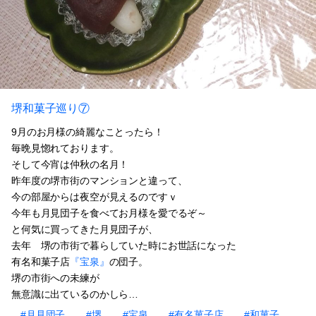
堺和菓子巡り⑦
9月のお月様の綺麗なことったら！
毎晩見惚れております。
そして今宵は仲秋の名月！
昨年度の堺市街のマンションと違って、
今の部屋からは夜空が見えるのですｖ
今年も月見団子を食べてお月様を愛でるぞ～
と何気に買ってきた月見団子が、
去年 堺の市街で暮らしていた時にお世話になった
有名和菓子店
『宝泉』
の団子。
堺の市街への未練が
無意識に出ているのかしら…
#月見団子
#堺
#宝泉
#有名菓子店
#和菓子