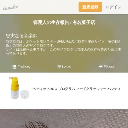
tuna.be
新規登録
ログイン
管理人の生存報告 / 有名菓子店
忠実なる音楽師
当ブログは、ポケットモンスターSPECIALのパロディ漫画サイト『竜の棲む
森』の管理人の写メブログです。
サイトは現在休止中ですが、この写メブログは管理人の生存報告のために使
っております。
Gallery
Love
Share
ペティオ ヘルス プログラム フードクラッシャー ハンディ