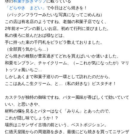
堺の
和菓子歩きマップ
に載っている
「どらやき まどい」
で今日はどら焼きを！
（パックンフラワーみたいな写真になってごめんね）
この店は有名店のようですね、老舗の和菓子店でなく、
2年前オープンの新しいお店。初めて行列に並びました。
私の後ろに並んだおば様などは、
手に持った束の千円札をビラビラ数えておりました。
（全部買う気かしら…）
どら焼きの種類が豊富過ぎてどれを買えばいいか迷いました、
和栗モンブラン、チャイクリーム、（←これが気になったが）マリ
トッツォ風いちご…
しかしあくまで和菓子巡りの一環として訪れたのだから、
ここはあんこ生クリーム、と…（私の好きな）ピスタチオ！
カステラが独特の御味ですね、バター風味が香ばしくて効いていて
いい、と思いきや、
材料の欄を見るとバターはなく「みりん」とあったので、
これが隠し味でしょうか！？
場所はニサンザイ古墳の前という、ベストポジション。
仁徳天皇陵からの周遊路を歩き、最後にどら焼きを買ってニサンザ