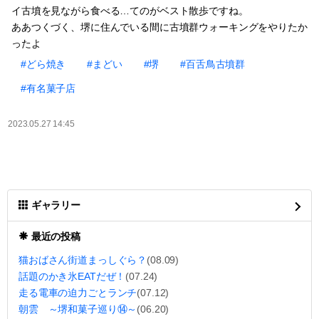
イ古墳を見ながら食べる…てのがベスト散歩ですね。
ああつくづく、堺に住んでいる間に古墳群ウォーキングをやりたか
ったよ
#どら焼き
#まどい
#堺
#百舌鳥古墳群
#有名菓子店
2023.05.27 14:45
ギャラリー
最近の投稿
猫おばさん街道まっしぐら？
(08.09)
話題のかき氷EATだぜ！
(07.24)
走る電車の迫力ごとランチ
(07.12)
朝雲 ～堺和菓子巡り⑭～
(06.20)