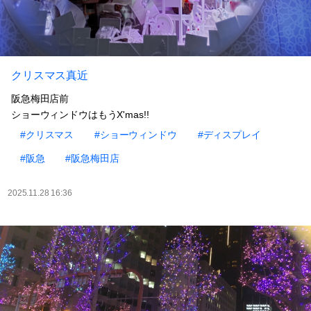
クリスマス真近
阪急梅田店前
ショーウィンドウはもうX'mas!!
#クリスマス
#ショーウィンドウ
#ディスプレイ
#阪急
#阪急梅田店
2025.11.28 16:36