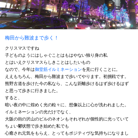
梅田から難波まで歩く！
クリスマスですね
子どものようにはしゃぐことはもはやない独り身の私
とはいえクリスマスらしきことはしたいもの
なので、今年は
御堂筋イルミネーション
を見に行くことに。
ええもちろん、梅田から難波まで歩いてやります。初挑戦です。
熊野古道を歩けた今の私なら、こんな距離歩けるはず歩けるはず
と思って歩きに行きました。
すると、
暗い夜の中に煌めく光の粒々に、想像以上に心が洗われました。
イルミネーションの光だけでなく、
大阪の街の沢山のビルのネオンもそれぞれが個性的に光っていて
ちょい鬱状態で歩き始めた私でも
心癒され元気をもらえ、とってもポジティヴな気持ちになりまし