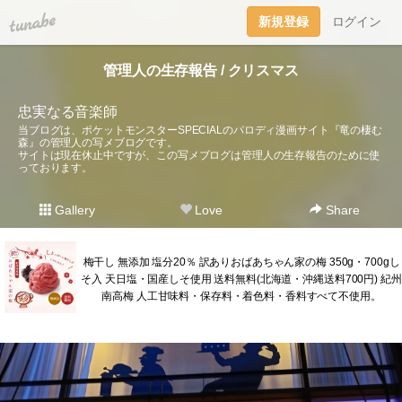
tuna.be
新規登録
ログイン
管理人の生存報告 / クリスマス
忠実なる音楽師
当ブログは、ポケットモンスターSPECIALのパロディ漫画サイト『竜の棲む
森』の管理人の写メブログです。
サイトは現在休止中ですが、この写メブログは管理人の生存報告のために使
っております。
Gallery
Love
Share
梅干し 無添加 塩分20％ 訳ありおばあちゃん家の梅 350g・700gし
そ入 天日塩・国産しそ使用 送料無料(北海道・沖縄送料700円) 紀州
南高梅 人工甘味料・保存料・着色料・香料すべて不使用。