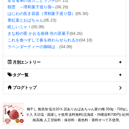
走る電車の迫力ごとランチ
(07.12)
朝雲 ～堺和菓子巡り⑭～
(06.20)
はにわの良き容器（堺和菓子巡り⑬）
(05.30)
青紅葉とおばちゃん
(05.23)
眩しいニャ！
(05.09)
きな粉の香 かおる南禅 寺の茶菓子
(04.26)
これを食べずして春を終わらせられるか
(04.18)
ラベンダーティーの御味は…
(04.09)
月別エントリー
タグ一覧
ブログトップ
梅干し 無添加 塩分20％ 訳ありおばあちゃん家の梅 350g・700gし
そ入 天日塩・国産しそ使用 送料無料(北海道・沖縄送料700円) 紀州
南高梅 人工甘味料・保存料・着色料・香料すべて不使用。