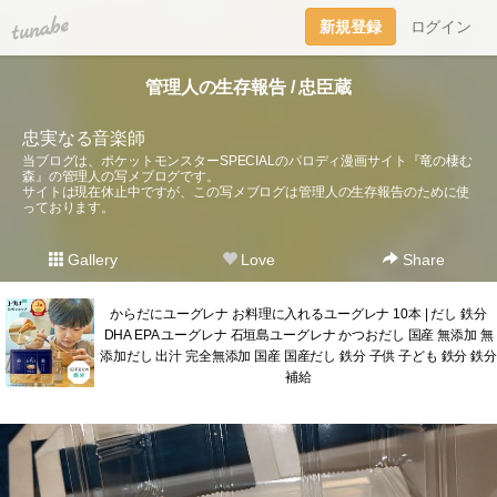
tuna.be
新規登録
ログイン
管理人の生存報告 / 忠臣蔵
忠実なる音楽師
当ブログは、ポケットモンスターSPECIALのパロディ漫画サイト『竜の棲む
森』の管理人の写メブログです。
サイトは現在休止中ですが、この写メブログは管理人の生存報告のために使
っております。
Gallery
Love
Share
からだにユーグレナ お料理に入れるユーグレナ 10本 | だし 鉄分
DHA EPA ユーグレナ 石垣島ユーグレナ かつおだし 国産 無添加 無
添加だし 出汁 完全無添加 国産 国産だし 鉄分 子供 子ども 鉄分 鉄分
補給