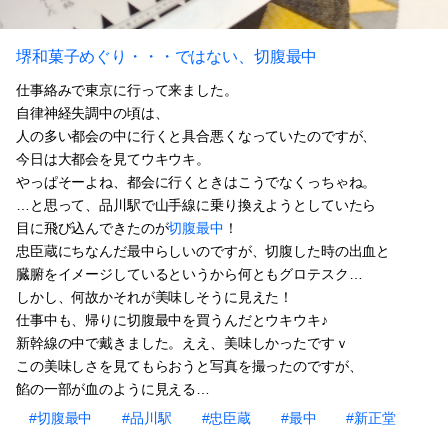
堺和菓子めぐり・・・ではない、切腹最中
仕事絡みで東京に行って来ました。
自律神経失調中の頃は、
人の多い都会の中に行くと具合悪くなっていたのですが、
今日は大都会を見てウキウキ。
やっぱそーよね、都会に行くときはこうでなくっちゃね。
…と思って、品川駅で山手線に乗り換えようとしていたら
目に飛び込んできたのが
切腹最中
！
忠臣蔵にちなんだ最中らしいのですが、切腹した時の出血と
臓腑をイメージしているというから何ともグロテスク…
しかし、何故かそれが美味しそうに見えた！
仕事中も、帰りに切腹最中を買うんだとウキウキ♪
新幹線の中で戴きました。ええ、美味しかったですｖ
この美味しさを見てもらおうと写真を撮ったのですが、
餡の一部が血のように見える…
#切腹最中
#品川駅
#忠臣蔵
#最中
#新正堂