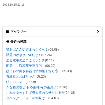
2023.10.15 21:18
ギャラリー
最近の投稿
猫おばさん街道まっしぐら？
(08.09)
話題のかき氷EATだぜ！
(07.24)
走る電車の迫力ごとランチ
(07.12)
朝雲 ～堺和菓子巡り⑭～
(06.20)
はにわの良き容器（堺和菓子巡り⑬）
(05.30)
青紅葉とおばちゃん
(05.23)
眩しいニャ！
(05.09)
きな粉の香 かおる南禅 寺の茶菓子
(04.26)
これを食べずして春を終わらせられるか
(04.18)
ラベンダーティーの御味は…
(04.09)