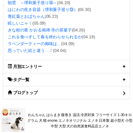
朝雲 ～堺和菓子巡り⑭～
(06.20)
はにわの良き容器（堺和菓子巡り⑬）
(05.30)
青紅葉とおばちゃん
(05.23)
眩しいニャ！
(05.09)
きな粉の香 かおる南禅 寺の茶菓子
(04.26)
これを食べずして春を終わらせられるか
(04.18)
ラベンダーティーの御味は…
(04.09)
思っていた絵と違う…！
(04.04)
月別エントリー
タグ一覧
ブログトップ
わんちゃん はらまき 腹巻き 温活 冷房対策 フリーサイズ 1-30キロ
グラム 犬 猫 enone エノネオリジナル エノネ 日本製 超小型犬 小型
中型 大型 犬の自然派食料品店エノネ