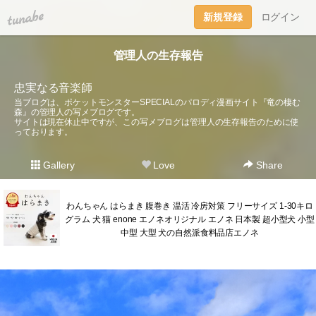
tuna.be
新規登録
ログイン
管理人の生存報告
忠実なる音楽師
当ブログは、ポケットモンスターSPECIALのパロディ漫画サイト『竜の棲む
森』の管理人の写メブログです。
サイトは現在休止中ですが、この写メブログは管理人の生存報告のために使
っております。
Gallery
Love
Share
わんちゃん はらまき 腹巻き 温活 冷房対策 フリーサイズ 1-30キロ
グラム 犬 猫 enone エノネオリジナル エノネ 日本製 超小型犬 小型
中型 大型 犬の自然派食料品店エノネ