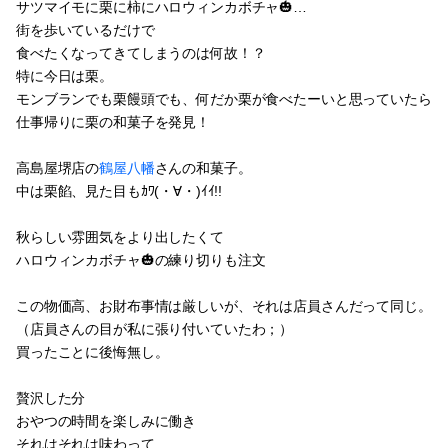
サツマイモに栗に柿にハロウィンカボチャ🎃…
街を歩いているだけで
食べたくなってきてしまうのは何故！？
特に今日は栗。
モンブランでも栗饅頭でも、何だか栗が食べたーいと思っていたら
仕事帰りに栗の和菓子を発見！
高島屋堺店の
鶴屋八幡
さんの和菓子。
中は栗餡、見た目もｶﾜ(・∀・)ｲｲ!!
秋らしい雰囲気をより出したくて
ハロウィンカボチャ🎃の練り切りも注文
この物価高、お財布事情は厳しいが、それは店員さんだって同じ。
（店員さんの目が私に張り付いていたわ；）
買ったことに後悔無し。
贅沢した分
おやつの時間を楽しみに働き
それはそれは味わって