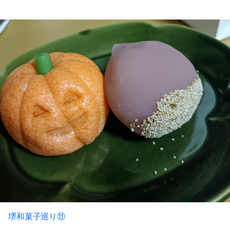
堺和菓子巡り⑪