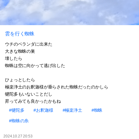
雲を行く蜘蛛
ウチのベランダに出来た
大きな蜘蛛の巣
壊したら
蜘蛛は空に向かって逃げ出した
ひょっとしたら
極楽浄土のお釈迦様が垂らされた蜘蛛だったのかしら
犍陀多もいないことだし
昇ってみても良かったかもね
#犍陀多
#お釈迦様
#極楽浄土
#蜘蛛
#蜘蛛の糸
2024.10.27 20:53