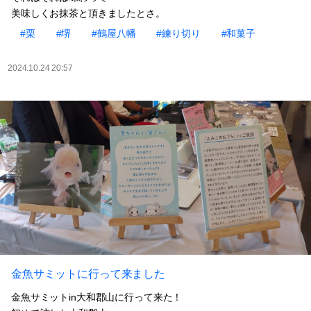
美味しくお抹茶と頂きましたとさ。
#栗
#堺
#鶴屋八幡
#練り切り
#和菓子
2024.10.24 20:57
金魚サミットに行って来ました
金魚サミットin大和郡山に行って来た！