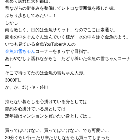
初めて訪れた大和郡山、
昔ながらの街並みを整備してレトロな雰囲気を残した街。
ぶらり歩きしてみたい…！
しかし
雨も激しく、目的は金魚サミット、なのでここは素通り。
豪雨の中をぐんぐん進んでいく様が 水の中を泳ぐ金魚のよう。
いつも見ている金魚YouTuberさんの
金魚の雪ちゃん
コーナーをまっすぐ目指す。
あわやびしょ濡れながらも たどり着いた金魚の雪ちゃんコーナ
ー。
そこで待ってたのは金魚の雪ちゃん人形。
3000円。
か、か、ｶﾜ(・∀・)ｲｲ!!
持たない暮らしを心掛けている身としては…
節約を心掛けている身としては…
定年後はマンションを買いたい身としては…
買ってはいけない、買ってはいけない、でも可愛い…
20分ぐらい行ったり来たりしながらも買ってしまった