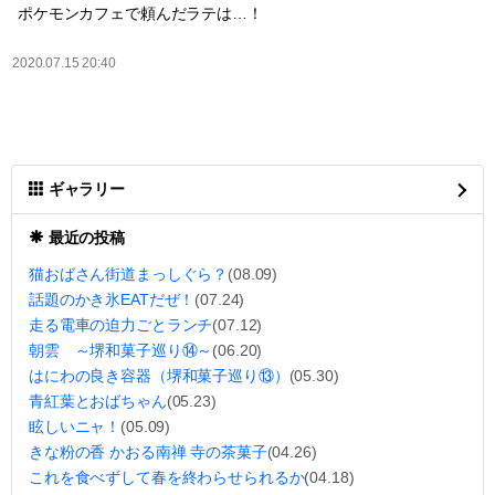
ポケモンカフェで頼んだラテは…！
2020.07.15 20:40
ギャラリー
最近の投稿
猫おばさん街道まっしぐら？
(08.09)
話題のかき氷EATだぜ！
(07.24)
走る電車の迫力ごとランチ
(07.12)
朝雲 ～堺和菓子巡り⑭～
(06.20)
はにわの良き容器（堺和菓子巡り⑬）
(05.30)
青紅葉とおばちゃん
(05.23)
眩しいニャ！
(05.09)
きな粉の香 かおる南禅 寺の茶菓子
(04.26)
これを食べずして春を終わらせられるか
(04.18)