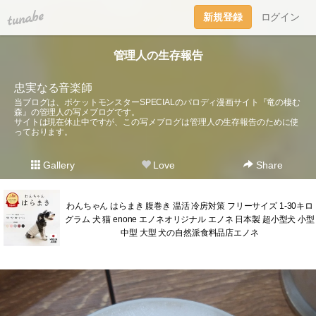
tuna.be
新規登録
ログイン
管理人の生存報告
忠実なる音楽師
当ブログは、ポケットモンスターSPECIALのパロディ漫画サイト『竜の棲む
森』の管理人の写メブログです。
サイトは現在休止中ですが、この写メブログは管理人の生存報告のために使
っております。
Gallery
Love
Share
わんちゃん はらまき 腹巻き 温活 冷房対策 フリーサイズ 1-30キロ
グラム 犬 猫 enone エノネオリジナル エノネ 日本製 超小型犬 小型
中型 大型 犬の自然派食料品店エノネ