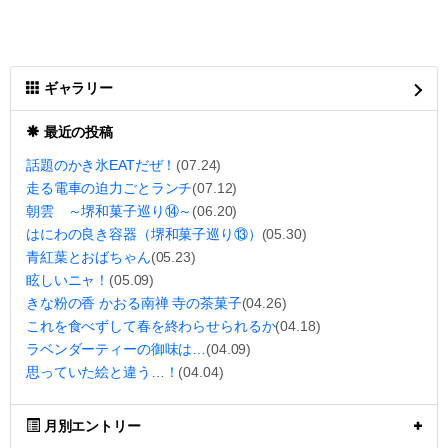
ギャラリー
最近の投稿
話題のかき氷EATだぜ！
(07.24)
走る電車の迫力ごとランチ
(07.12)
朝雲 ～堺和菓子巡り⑭～
(06.20)
はにわの良き容器（堺和菓子巡り⑬）
(05.30)
青紅葉とおばちゃん
(05.23)
眩しいニャ！
(05.09)
きな粉の香 かおる南禅 寺の茶菓子
(04.26)
これを食べずして春を終わらせられるか
(04.18)
ラベンダーティーの御味は…
(04.09)
思っていた絵と違う…！
(04.04)
月別エントリー