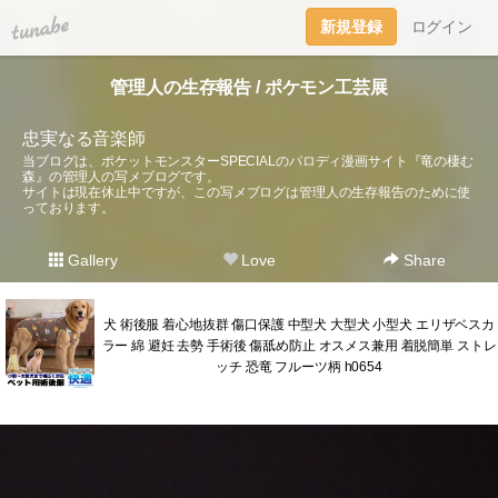
tuna.be
新規登録
ログイン
管理人の生存報告 / ポケモン工芸展
忠実なる音楽師
当ブログは、ポケットモンスターSPECIALのパロディ漫画サイト『竜の棲む
森』の管理人の写メブログです。
サイトは現在休止中ですが、この写メブログは管理人の生存報告のために使
っております。
Gallery
Love
Share
犬 術後服 着心地抜群 傷口保護 中型犬 大型犬 小型犬 エリザベスカ
ラー 綿 避妊 去勢 手術後 傷舐め防止 オスメス兼用 着脱簡単 ストレ
ッチ 恐竜 フルーツ柄 h0654