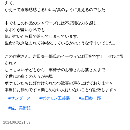
えて、
かえって躍動感感じるいい写真のように見えるのでした！
中でもこの作品のシャワーズには不思議な力を感じ、
水ポケが嫌いな私でも
気が付いたら目で追ってしまっています。
生命が吹き込まれて神格化しているかのような佇まいでした。
この作家さん、吉田秦一郎氏のイーヴィ'sは圧巻です！ ぜひご覧
あれｖ
ちっちゃい子どもから、車椅子のお爺さんお婆さんまで
全世代の多くの人々が来場し
ポケモンたちに釘付けられつつ歓喜の声を上げておりますｖ
本当にお勧めですｖ楽しめない人はいないこと保証致しますｖ
#サンダース
#ポケモン工芸展
#吉田秦一郎
#佐川美術館
2024.06.02 21:59