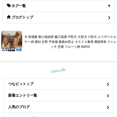
タグ一覧
ブログトップ
犬 術後服 着心地抜群 傷口保護 中型犬 大型犬 小型犬 エリザベスカ
ラー 綿 避妊 去勢 手術後 傷舐め防止 オスメス兼用 着脱簡単 ストレ
ッチ 恐竜 フルーツ柄 h0654
tuna.be
つなビィトップ
新着エントリ一覧
人気のブログ