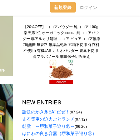
新規登録
ログイン
【20%OFF】 ココアパウダー 純ココア 100g 
楽天第1位 オーガニック cocoa 純ココアパウ
ダー 非アルカリ処理 ココア ピュアココア無添
加(無糖 無香料 無薬品処理 砂糖不使用 保存料
不使用) 有機JAS カカオパウダー 農薬不使用 
高フラバノール 非遺伝子組み換え
re
NEW ENTRIES
話題のかき氷EATだぜ！
(07.24)
走る電車の迫力ごとランチ
(07.12)
朝雲　～堺和菓子巡り⑭～
(06.20)
はにわの良き容器（堺和菓子巡り⑬）