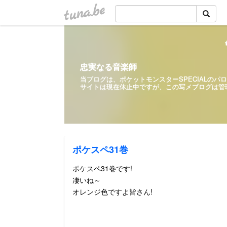
tuna.be
忠実なる音楽師
当ブログは、ポケットモンスターSPECIALの
サイトは現在休止中ですが、この写メ
ポケスペ31巻
ポケスペ31巻です!
凄いね～
オレンジ色ですよ皆さん!