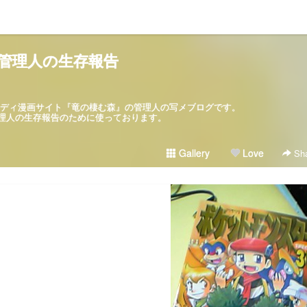
管理人の生存報告
パロディ漫画サイト『竜の棲む森』の管理人の写メブログです。
ブログは管理人の生存報告のために使っております。
Gallery
Love
Sha