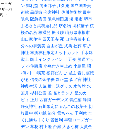
ローヨガ
ン
御利益
向田邦子
江久庵
国立国際美
 トラウザーパ
術館
黒胡椒
今宮神社
佐川美術館
最中
気 ユニ
阪急
阪急梅田
阪急梅田店
堺
堺市
堺市
ふるさと納税返礼品
堺名物
堺和菓子
桜
桜の名所
桜満開
撮り鉄
山形県東根市
山口家住宅
四天王寺
死
自宅療養中
自
分への御褒美
自由が丘
式典
社葬
車折
神社
車折神社限定キットカット
手水鉢
蹴上
蹴上インクライン
十五夜
勝運アッ
プ
小仲商店
小鳥付き車止め
小島屋
昭
和レトロ喫茶
松露だんご
城主
畳に寝転
がる
信長の金平糖
新正堂
森ノ宮
神社
神農生活
人気
推し活グッズ
水族館
水
無月
杉村公園
雀
雀とランチ
星のカー
ビィ
正月
西宮ガーデンズ
青紅葉
静岡
静火神社
石川限定にゃんこのお菓子
切
腹最中
折り紙
節分
雪ちゃん
千利休
全
てに勝ちまくり
曽呂利
早朝ローズガー
デン
草花
村上隆
台湾
大きな柿
大黄金