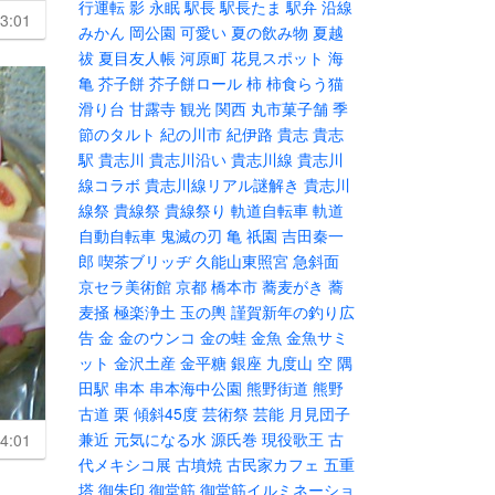
行運転
影
永眠
駅長
駅長たま
駅弁
沿線
3:01
みかん
岡公園
可愛い
夏の飲み物
夏越
祓
夏目友人帳
河原町
花見スポット
海
亀
芥子餅
芥子餅ロール
柿
柿食らう猫
滑り台
甘露寺
観光
関西
丸市菓子舗
季
節のタルト
紀の川市
紀伊路
貴志
貴志
駅
貴志川
貴志川沿い
貴志川線
貴志川
線コラボ
貴志川線リアル謎解き
貴志川
線祭
貴線祭
貴線祭り
軌道自転車
軌道
自動自転車
鬼滅の刃
亀
祇園
吉田秦一
郎
喫茶ブリッヂ
久能山東照宮
急斜面
京セラ美術館
京都
橋本市
蕎麦がき
蕎
麦掻
極楽浄土
玉の輿
謹賀新年の釣り広
告
金
金のウンコ
金の蛙
金魚
金魚サミ
ット
金沢土産
金平糖
銀座
九度山
空
隅
田駅
串本
串本海中公園
熊野街道
熊野
古道
栗
傾斜45度
芸術祭
芸能
月見団子
兼近
元気になる水
源氏巻
現役歌王
古
4:01
代メキシコ展
古墳焼
古民家カフェ
五重
塔
御朱印
御堂筋
御堂筋イルミネーショ