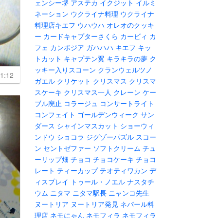
ェンシー堺
アステカ
イクジット
イルミ
ネーション
ウクライナ料理
ウクライナ
料理店キエフ
ウハウハ
オレオのクッキ
ー
カードキャプターさくら
カービィ
カ
フェ
カンボジア
ガハハハ
キエフ
キッ
トカット
キャプテン翼
キラキラの夢
ク
ッキー入りスコーン
クランウェルツノ
1:12
ガエル
クリケット
クリスマス
クリスマ
スケーキ
クリスマス一人
クレーン
ケー
ブル廃止
コラージュ
コンサートライト
コンフェイト
ゴールデンウィーク
サン
ダース
シャインマスカット
ショーウィ
ンドウ
ショコラ
ジグゾーパズル
スコー
ン
セントゼファー
ソフトクリーム
チュ
ーリップ畑
チョコ
チョコケーキ
チョコ
レート
ティーカップ
テオティワカン
デ
ィスプレイ
トゥール・ノエル
ナスタチ
ウム
ニタマ
ニタマ駅長
ニャンコ先生
ヌートリア
ヌートリア発見
ネパール料
理店
ネモにゃん
ネモフィラ
ネモフィラ