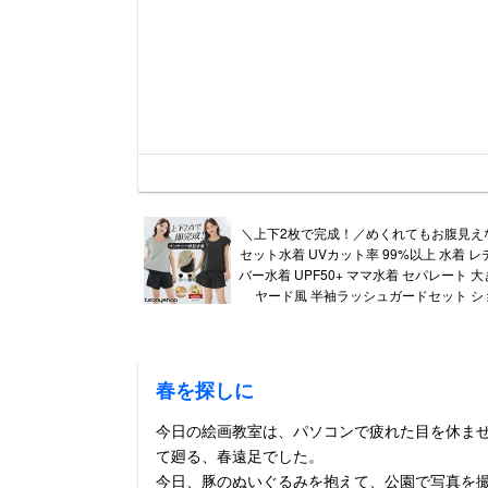
＼上下2枚で完成！／めくれてもお腹見え
セット水着 UVカット率 99%以上 水着 
バー水着 UPF50+ ママ水着 セパレート 
ヤード風 半袖ラッシュガードセット シ
春を探しに
今日の絵画教室は、パソコンで疲れた目を休ま
て廻る、春遠足でした。
今日、豚のぬいぐるみを抱えて、公園で写真を