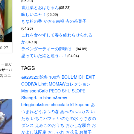
(05.30)
青紅葉とおばちゃん
(05.23)
眩しいニャ！
(05.09)
きな粉の香 かおる南禅 寺の茶菓子
(04.26)
これを食べずして春を終わらせられる
か
(04.18)
0:27
ラベンダーティーの御味は…
(04.09)
思っていた絵と違う…！
(04.04)
ローヨガ
TAGS
 トラウザーパ
気 ユニ
&#29325;陀多
100均
BOUL'MICH
EXIT
GODIVA
Lindt
MOMAWコレクション
MonsoonCafe
PECO
SHU
SLOPE
Shangri-La
bloom&brew
bringbookstore
chocolate
kii
kupono
あ
つまれどうぶつの森
あべのハルカス
い
たら
いちごパフェ
いのちの水
うさぎの
ダンス
えみこのおうち
おかしな駅弁
お
かよし味匠庵
おしゃれ
お花見
お菓子