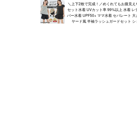
＼上下2枚で完成！／めくれてもお腹見え
セット水着 UVカット率 99%以上 水着 
バー水着 UPF50+ ママ水着 セパレート 
ヤード風 半袖ラッシュガードセット シ