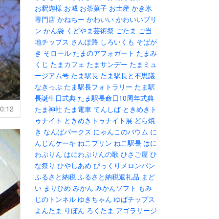
お釈迦様
お城
お茶菓子
お土産
かき氷
専門店
かねちー
かわいい
かわいいプリ
ン
かん袋
くどやま芸術祭
ごたま
ご当
地チップス
さんぽ路
しろいくも
そばが
き
そロール
たまのアフォガート
たまみ
くじ
たまカフェ
たまサンデー
たまミュ
ージアム号
たま駅長
たま駅長と不思議
なきっぷ
たま駅長フォトラリー
たま駅
長誕生日式典
たま駅長命日10周年式典
0:12
たま神社
たま電車
てんしば
ときめきト
ゥナイト
ときめきトゥナイト展
どら焼
き
なんばパークス
にゃんこのバウム
に
んじんケーキ
ねこプリン
ねこ駅長
はに
わぷりん
はにわぷりんの歌
ひさご屋
ひ
な祭り
ひやしあめ
びっくりメロンパン
ふるさと納税
ふるさと納税返礼品
まど
い
まりひめ
みかん
みかんソフト
もみ
じのトンネル
ゆきちゃん
ゆばチップス
よんたま
りぼん
ろくたま
アゴラリージ