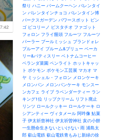
祭り
ハニー
バームクーヘン
バレンタイ
ン
バレンタインチョコ
バレンタイン博
パークスガーデン
パワースポット
ビン
7:42
ゴ
ピコリーノ
ピスタチオ
ファゴット
フォロン
フライ饅頭
フルーツ
フルーツ
パーラー
ブールミッシュ
ブランドォレ
ブルーアイ
ブルーム&ブリュー
ベーカ
リー&パティスリー
ベトナムコーヒー
ベランダ菜園
ペンライト
ホットキャッ
ト
ポケモン
ポケモン工芸展
マカオ
マ
ヤ
ミッシェル・フォロン
メロンケーキ
メロンパン
メロンパンケーキ
モンスー
ンカフェ
ライブ
ラベンダーティー
ラン
キング1位
リップクリーム
リフト廃止
リンツ
ロールクッキー
ロールケーキ
ロ
シアンティー
ヴィタメール
阿吽像
鮎菓
子
伊太祈曾神社
伊太祈曽神社
亥の小餅
一生懸命生きないといけない
雨
浦島太
郎
叡山電鉄
叡山電鉄青もみじ新緑の徐