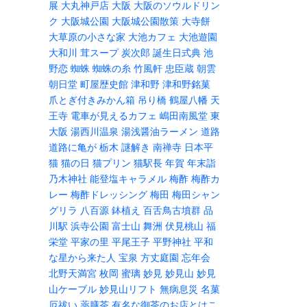
展
大丸神戸店
大阪
大阪のソウルドリン
ク
大阪城公園
大阪城公園散策
大寺餅
大草原の小さな家
大池カフェ
大池遊園
大和川
茸スープ
炭次郎
誕生日式典
池
野恋
蜘蛛
蜘蛛の糸
竹風軒
忠臣蔵
朝雲
朝日堂
町屋歴史館
津和野
津和野銘菓
爪とぎ付きみかん箱
吊り橋
鶴屋八幡
天
王寺
電車が見えるカフェ
嶋田南風堂
東
大阪
湯西川温泉
湯浅醤油ラーメン
道路
道路に亀が
栃木
謎解き
南禅寺
日本平
猫
猫の日
猫プリン
猫駅長
年賀
年末詣
乃木神社
能登塩キャラメル
梅酢
梅酢カ
レー
梅酢ドレッシング
梅田
梅田シャン
グリラ
八百源
鉢植え
百舌鳥古墳群
品
川駅
浜寺公園
富士山
舞洲
伏見桃山
福
栄堂
平家の里
平尾王子
平野神社
平和
な星から来た人
宝泉
方丈庭園
忘年会
北野天満宮
枚岡
蜜璃
妙見
妙見山
妙見
山ケーブル
妙見山リフト
無病息災
名菓
厄祓い
薬膳茶
有名な御茶のお店とはこ