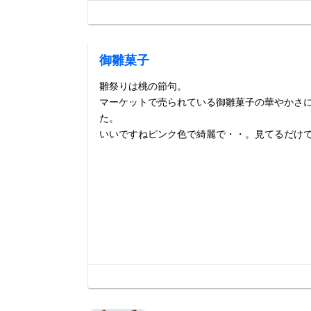
御雛菓子
雛祭りは桃の節句。
マーケットで売られている御雛菓子の華やかさ
た。
いいですねピンク色で綺麗で・・。見てるだけ