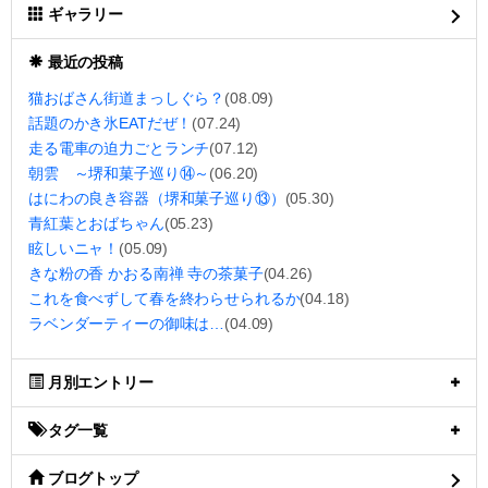
ギャラリー
最近の投稿
猫おばさん街道まっしぐら？
(08.09)
話題のかき氷EATだぜ！
(07.24)
走る電車の迫力ごとランチ
(07.12)
朝雲 ～堺和菓子巡り⑭～
(06.20)
はにわの良き容器（堺和菓子巡り⑬）
(05.30)
青紅葉とおばちゃん
(05.23)
眩しいニャ！
(05.09)
きな粉の香 かおる南禅 寺の茶菓子
(04.26)
これを食べずして春を終わらせられるか
(04.18)
ラベンダーティーの御味は…
(04.09)
月別エントリー
タグ一覧
ブログトップ