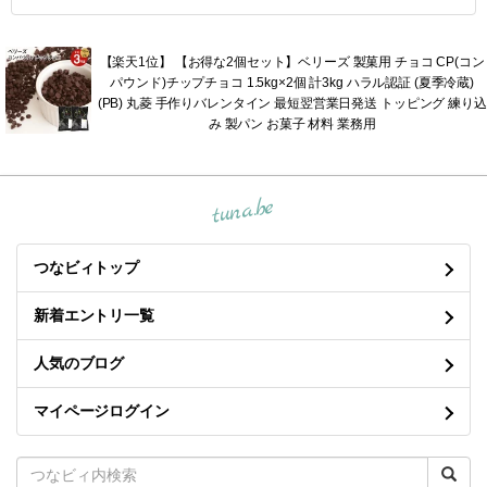
【楽天1位】 【お得な2個セット】ベリーズ 製菓用 チョコ CP(コン
パウンド)チップチョコ 1.5kg×2個 計3kg ハラル認証 (夏季冷蔵)
(PB) 丸菱 手作りバレンタイン 最短翌営業日発送 トッピング 練り込
み 製パン お菓子 材料 業務用
tuna.be
つなビィトップ
新着エントリ一覧
人気のブログ
マイページログイン