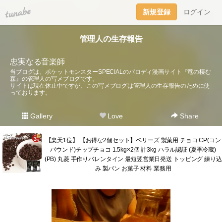
tuna.be
新規登録
ログイン
管理人の生存報告
忠実なる音楽師
当ブログは、ポケットモンスターSPECIALのパロディ漫画サイト『竜の棲む
森』の管理人の写メブログです。
サイトは現在休止中ですが、この写メブログは管理人の生存報告のために使
っております。
Gallery
Love
Share
【楽天1位】 【お得な2個セット】ベリーズ 製菓用 チョコ CP(コン
パウンド)チップチョコ 1.5kg×2個 計3kg ハラル認証 (夏季冷蔵)
(PB) 丸菱 手作りバレンタイン 最短翌営業日発送 トッピング 練り込
み 製パン お菓子 材料 業務用