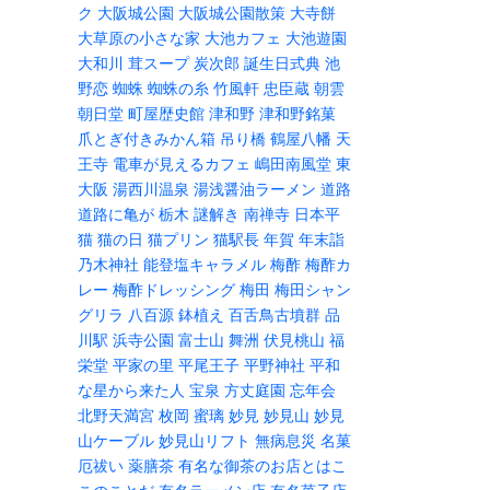
ク
大阪城公園
大阪城公園散策
大寺餅
大草原の小さな家
大池カフェ
大池遊園
大和川
茸スープ
炭次郎
誕生日式典
池
野恋
蜘蛛
蜘蛛の糸
竹風軒
忠臣蔵
朝雲
朝日堂
町屋歴史館
津和野
津和野銘菓
爪とぎ付きみかん箱
吊り橋
鶴屋八幡
天
王寺
電車が見えるカフェ
嶋田南風堂
東
大阪
湯西川温泉
湯浅醤油ラーメン
道路
道路に亀が
栃木
謎解き
南禅寺
日本平
猫
猫の日
猫プリン
猫駅長
年賀
年末詣
乃木神社
能登塩キャラメル
梅酢
梅酢カ
レー
梅酢ドレッシング
梅田
梅田シャン
グリラ
八百源
鉢植え
百舌鳥古墳群
品
川駅
浜寺公園
富士山
舞洲
伏見桃山
福
栄堂
平家の里
平尾王子
平野神社
平和
な星から来た人
宝泉
方丈庭園
忘年会
北野天満宮
枚岡
蜜璃
妙見
妙見山
妙見
山ケーブル
妙見山リフト
無病息災
名菓
厄祓い
薬膳茶
有名な御茶のお店とはこ