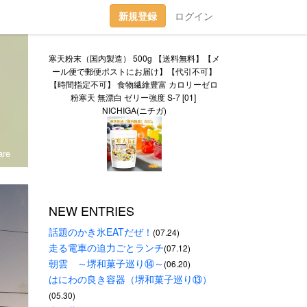
新規登録
ログイン
寒天粉末（国内製造） 500g 【送料無料】【メ
ール便で郵便ポストにお届け】【代引不可】
【時間指定不可】 食物繊維豊富 カロリーゼロ 
粉寒天 無漂白 ゼリー強度 S-7 [01] 
NICHIGA(ニチガ)
re
NEW ENTRIES
話題のかき氷EATだぜ！
(07.24)
走る電車の迫力ごとランチ
(07.12)
朝雲　～堺和菓子巡り⑭～
(06.20)
はにわの良き容器（堺和菓子巡り⑬）
(05.30)