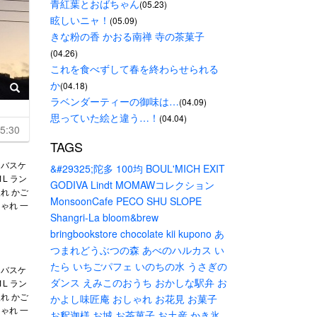
青紅葉とおばちゃん
(05.23)
眩しいニャ！
(05.09)
きな粉の香 かおる南禅 寺の茶菓子
(04.26)
これを食べずして春を終わらせられる
か
(04.18)
ラベンダーティーの御味は…
(04.09)
思っていた絵と違う…！
(04.04)
5:30
TAGS
ーバスケ
&#29325;陀多
100均
BOUL'MICH
EXIT
1L ラン
GODIVA
Lindt
MOMAWコレクション
れ かご
MonsoonCafe
PECO
SHU
SLOPE
ゃれ 一
Shangri-La
bloom&brew
bringbookstore
chocolate
kii
kupono
あ
つまれどうぶつの森
あべのハルカス
い
たら
いちごパフェ
いのちの水
うさぎの
ーバスケ
ダンス
えみこのおうち
おかしな駅弁
お
1L ラン
れ かご
かよし味匠庵
おしゃれ
お花見
お菓子
ゃれ 一
お釈迦様
お城
お茶菓子
お土産
かき氷