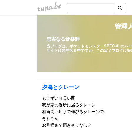
tuna.be
管理人
忠実なる音楽師
当ブログは、ポケットモンスターSPECIALの
サイトは現在休止中ですが、この写メ
夕暮とクレーン
もうずい分長い間
我が家の近所に居るクレーン
相当高い所まで伸びるクレーンで、
それこそ
お月様まで届きそうなほど