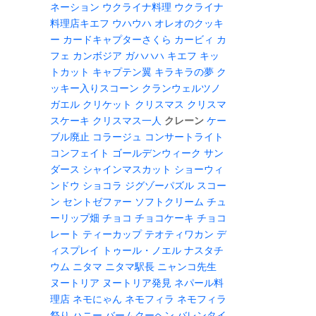
ネーション
ウクライナ料理
ウクライナ
料理店キエフ
ウハウハ
オレオのクッキ
ー
カードキャプターさくら
カービィ
カ
フェ
カンボジア
ガハハハ
キエフ
キッ
トカット
キャプテン翼
キラキラの夢
ク
ッキー入りスコーン
クランウェルツノ
ガエル
クリケット
クリスマス
クリスマ
スケーキ
クリスマス一人
クレーン
ケー
ブル廃止
コラージュ
コンサートライト
コンフェイト
ゴールデンウィーク
サン
ダース
シャインマスカット
ショーウィ
ンドウ
ショコラ
ジグゾーパズル
スコー
ン
セントゼファー
ソフトクリーム
チュ
ーリップ畑
チョコ
チョコケーキ
チョコ
レート
ティーカップ
テオティワカン
デ
ィスプレイ
トゥール・ノエル
ナスタチ
ウム
ニタマ
ニタマ駅長
ニャンコ先生
ヌートリア
ヌートリア発見
ネパール料
理店
ネモにゃん
ネモフィラ
ネモフィラ
祭り
ハニー
バームクーヘン
バレンタイ