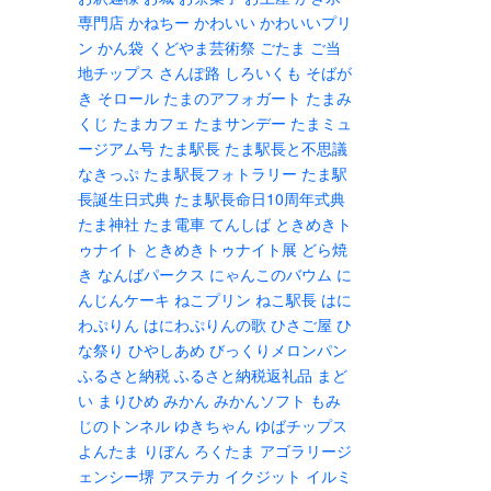
専門店
かねちー
かわいい
かわいいプリ
ン
かん袋
くどやま芸術祭
ごたま
ご当
地チップス
さんぽ路
しろいくも
そばが
き
そロール
たまのアフォガート
たまみ
くじ
たまカフェ
たまサンデー
たまミュ
ージアム号
たま駅長
たま駅長と不思議
なきっぷ
たま駅長フォトラリー
たま駅
長誕生日式典
たま駅長命日10周年式典
たま神社
たま電車
てんしば
ときめきト
ゥナイト
ときめきトゥナイト展
どら焼
き
なんばパークス
にゃんこのバウム
に
んじんケーキ
ねこプリン
ねこ駅長
はに
わぷりん
はにわぷりんの歌
ひさご屋
ひ
な祭り
ひやしあめ
びっくりメロンパン
ふるさと納税
ふるさと納税返礼品
まど
い
まりひめ
みかん
みかんソフト
もみ
じのトンネル
ゆきちゃん
ゆばチップス
よんたま
りぼん
ろくたま
アゴラリージ
ェンシー堺
アステカ
イクジット
イルミ