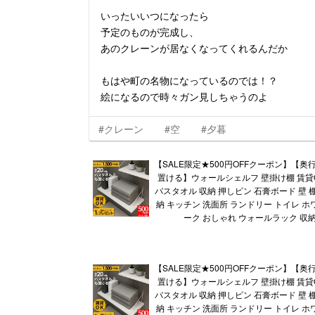
いったいいつになったら
予定のものが完成し、
あのクレーンが居なくなってくれるんだか
もはや町の名物になっているのでは！？
絵になるので時々ガン見しちゃうのよ
#クレーン
#空
#夕暮
【SALE限定★500円OFFクーポン】【奥行
置ける】ウォールシェルフ 壁掛け棚 賃貸
バスタオル 収納 押しピン 石膏ボード 壁 
納 キッチン 洗面所 ランドリー トイレ ホ
ーク おしゃれ ウォールラック 収納
【SALE限定★500円OFFクーポン】【奥行
置ける】ウォールシェルフ 壁掛け棚 賃貸
バスタオル 収納 押しピン 石膏ボード 壁 
納 キッチン 洗面所 ランドリー トイレ ホ