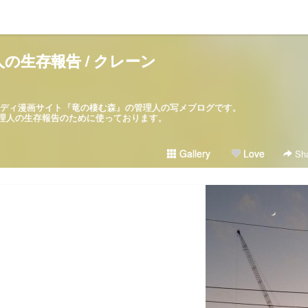
の生存報告 / クレーン
パロディ漫画サイト『竜の棲む森』の管理人の写メブログです。
ブログは管理人の生存報告のために使っております。
Gallery
Love
Sha