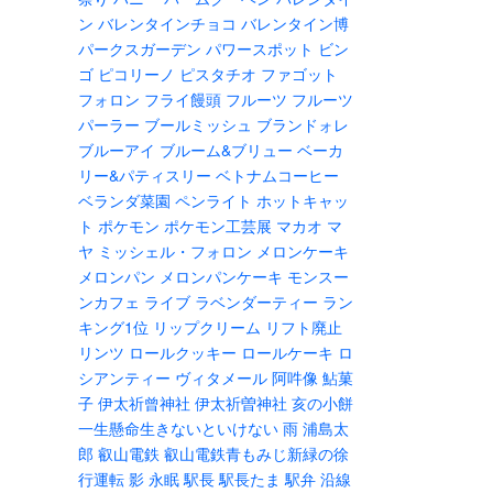
ン
バレンタインチョコ
バレンタイン博
パークスガーデン
パワースポット
ビン
ゴ
ピコリーノ
ピスタチオ
ファゴット
フォロン
フライ饅頭
フルーツ
フルーツ
パーラー
ブールミッシュ
ブランドォレ
ブルーアイ
ブルーム&ブリュー
ベーカ
リー&パティスリー
ベトナムコーヒー
ベランダ菜園
ペンライト
ホットキャッ
ト
ポケモン
ポケモン工芸展
マカオ
マ
ヤ
ミッシェル・フォロン
メロンケーキ
メロンパン
メロンパンケーキ
モンスー
ンカフェ
ライブ
ラベンダーティー
ラン
キング1位
リップクリーム
リフト廃止
リンツ
ロールクッキー
ロールケーキ
ロ
シアンティー
ヴィタメール
阿吽像
鮎菓
子
伊太祈曾神社
伊太祈曽神社
亥の小餅
一生懸命生きないといけない
雨
浦島太
郎
叡山電鉄
叡山電鉄青もみじ新緑の徐
行運転
影
永眠
駅長
駅長たま
駅弁
沿線