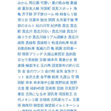
みかん
岡公園
可愛い
夏の飲み物
夏越
祓
夏目友人帳
河原町
花見スポット
海
亀
芥子餅
芥子餅ロール
柿
柿食らう猫
滑り台
甘露寺
観光
関西
丸市菓子舗
季
節のタルト
紀の川市
紀伊路
貴志
貴志
駅
貴志川
貴志川沿い
貴志川線
貴志川
線コラボ
貴志川線リアル謎解き
貴志川
線祭
貴線祭
貴線祭り
軌道自転車
軌道
自動自転車
鬼滅の刃
亀
祇園
吉田秦一
郎
喫茶ブリッヂ
久能山東照宮
急斜面
京セラ美術館
京都
橋本市
蕎麦がき
蕎
麦掻
極楽浄土
玉の輿
謹賀新年の釣り広
告
金
金のウンコ
金の蛙
金魚
金魚サミ
ット
金沢土産
金平糖
銀座
九度山
空
隅
田駅
串本
串本海中公園
熊野街道
熊野
古道
栗
傾斜45度
芸術祭
芸能
月見団子
兼近
元気になる水
源氏巻
現役歌王
古
代メキシコ展
古墳焼
古民家カフェ
五重
塔
御朱印
御堂筋
御堂筋イルミネーショ
ン
御利益
向田邦子
江久庵
国立国際美