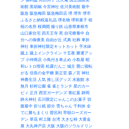
術館
黒胡椒
今宮神社
佐川美術館
最中
阪急
阪急梅田
阪急梅田店
堺
堺市
堺市
ふるさと納税返礼品
堺名物
堺和菓子
桜
桜の名所
桜満開
撮り鉄
山形県東根市
山口家住宅
四天王寺
死
自宅療養中
自
分への御褒美
自由が丘
式典
社葬
車折
神社
車折神社限定キットカット
手水鉢
蹴上
蹴上インクライン
十五夜
勝運アッ
プ
小仲商店
小鳥付き車止め
小島屋
昭
和レトロ喫茶
松露だんご
城主
畳に寝転
がる
信長の金平糖
新正堂
森ノ宮
神社
神農生活
人気
推し活グッズ
水族館
水
無月
杉村公園
雀
雀とランチ
星のカー
ビィ
正月
西宮ガーデンズ
青紅葉
静岡
静火神社
石川限定にゃんこのお菓子
切
腹最中
折り紙
節分
雪ちゃん
千利休
全
てに勝ちまくり
曽呂利
早朝ローズガー
デン
草花
村上隆
台湾
大きな柿
大黄金
展
大丸神戸店
大阪
大阪のソウルドリン