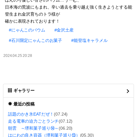
ほんのり優しい甘さのバウム…うーむ、
日本海の荒波にもまれ、辛い過去を乗り越え強く生きようとする能
登生まれ金沢育ちのトラ様が
確かに表現されております！
#にゃんこのバウム
#金沢土産
#石川限定にゃんこのお菓子
#能登塩キャラメル
2024.04.25 20:28
ギャラリー
最近の投稿
話題のかき氷EATだぜ！
(07.24)
走る電車の迫力ごとランチ
(07.12)
朝雲 ～堺和菓子巡り⑭～
(06.20)
はにわの良き容器（堺和菓子巡り⑬）
(05.30)