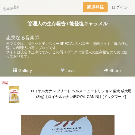
tuna.be
新規登録
ログイン
管理人の生存報告 / 能登塩キャラメル
忠実なる音楽師
当ブログは、ポケットモンスターSPECIALのパロディ漫画サイト『竜の棲む
森』の管理人の写メブログです。
サイトは現在休止中ですが、この写メブログは管理人の生存報告のために使
っております。
Gallery
Love
Share
ロイヤルカナン ブリード ヘルス ニュートリション 柴犬 成犬用
(3kg)【ロイヤルカナン(ROYAL CANIN)】[ドッグフード]