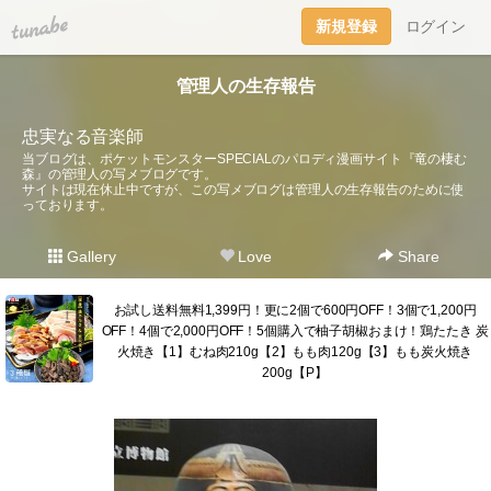
tuna.be
新規登録
ログイン
管理人の生存報告
忠実なる音楽師
当ブログは、ポケットモンスターSPECIALのパロディ漫画サイト『竜の棲む
森』の管理人の写メブログです。
サイトは現在休止中ですが、この写メブログは管理人の生存報告のために使
っております。
Gallery
Love
Share
お試し送料無料1,399円！更に2個で600円OFF！3個で1,200円
OFF！4個で2,000円OFF！5個購入で柚子胡椒おまけ！鶏たたき 炭
火焼き【1】むね肉210g【2】もも肉120g【3】もも炭火焼き
200g【P】