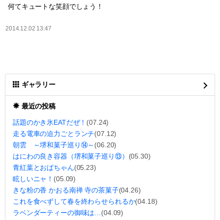
何てキュートな笑顔でしょう！
2014.12.02 13:47
ギャラリー
最近の投稿
話題のかき氷EATだぜ！
(07.24)
走る電車の迫力ごとランチ
(07.12)
朝雲 ～堺和菓子巡り⑭～
(06.20)
はにわの良き容器（堺和菓子巡り⑬）
(05.30)
青紅葉とおばちゃん
(05.23)
眩しいニャ！
(05.09)
きな粉の香 かおる南禅 寺の茶菓子
(04.26)
これを食べずして春を終わらせられるか
(04.18)
ラベンダーティーの御味は…
(04.09)