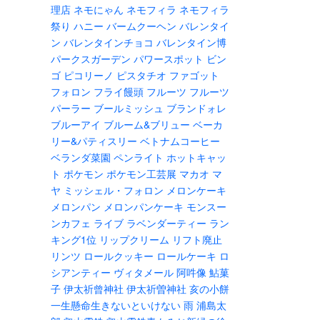
理店
ネモにゃん
ネモフィラ
ネモフィラ
祭り
ハニー
バームクーヘン
バレンタイ
ン
バレンタインチョコ
バレンタイン博
パークスガーデン
パワースポット
ビン
ゴ
ピコリーノ
ピスタチオ
ファゴット
フォロン
フライ饅頭
フルーツ
フルーツ
パーラー
ブールミッシュ
ブランドォレ
ブルーアイ
ブルーム&ブリュー
ベーカ
リー&パティスリー
ベトナムコーヒー
ベランダ菜園
ペンライト
ホットキャッ
ト
ポケモン
ポケモン工芸展
マカオ
マ
ヤ
ミッシェル・フォロン
メロンケーキ
メロンパン
メロンパンケーキ
モンスー
ンカフェ
ライブ
ラベンダーティー
ラン
キング1位
リップクリーム
リフト廃止
リンツ
ロールクッキー
ロールケーキ
ロ
シアンティー
ヴィタメール
阿吽像
鮎菓
子
伊太祈曾神社
伊太祈曽神社
亥の小餅
一生懸命生きないといけない
雨
浦島太