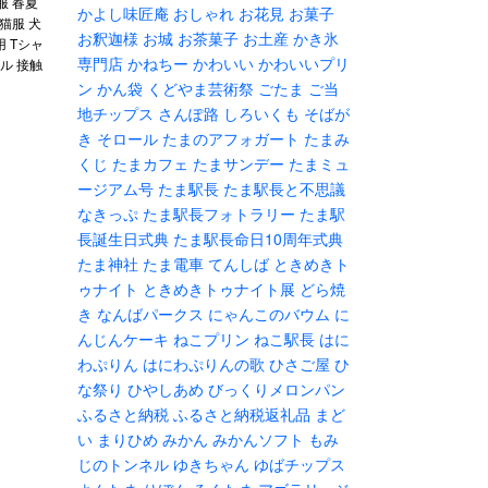
服 春夏
かよし味匠庵
おしゃれ
お花見
お菓子
猫服 犬
お釈迦様
お城
お茶菓子
お土産
かき氷
 Tシャ
専門店
かねちー
かわいい
かわいいプリ
ル 接触
ン
かん袋
くどやま芸術祭
ごたま
ご当
地チップス
さんぽ路
しろいくも
そばが
き
そロール
たまのアフォガート
たまみ
くじ
たまカフェ
たまサンデー
たまミュ
ージアム号
たま駅長
たま駅長と不思議
なきっぷ
たま駅長フォトラリー
たま駅
長誕生日式典
たま駅長命日10周年式典
たま神社
たま電車
てんしば
ときめきト
ゥナイト
ときめきトゥナイト展
どら焼
き
なんばパークス
にゃんこのバウム
に
んじんケーキ
ねこプリン
ねこ駅長
はに
わぷりん
はにわぷりんの歌
ひさご屋
ひ
な祭り
ひやしあめ
びっくりメロンパン
ふるさと納税
ふるさと納税返礼品
まど
い
まりひめ
みかん
みかんソフト
もみ
じのトンネル
ゆきちゃん
ゆばチップス