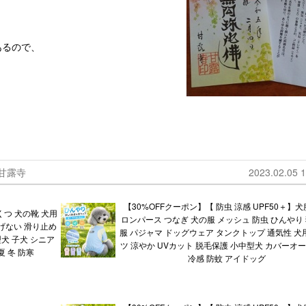
あるので、
甘露寺
2023.02.05 1
【30%OFFクーポン】【 防虫 涼感 UPF50＋】犬
くつ 犬の靴 犬用
ロンパース つなぎ 犬の服 メッシュ 防虫 ひんやり 
げない 滑り止め
服 パジャマ ドッグウェア タンクトップ 通気性 犬用
犬 子犬 シニア
ツ 涼やか UVカット 脱毛保護 小中型犬 カバーオー
夏 冬 防寒
冷感 防蚊 アイドッグ