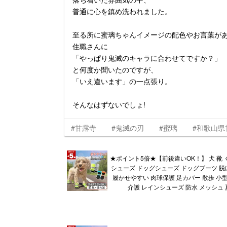
普通に心を鎮め洗われました。
至る所に蜜璃ちゃんイメージの配色やお言葉が
住職さんに
「やっぱり鬼滅のキャラに合わせてですか？」
と何度か聞いたのですが、
「いえ違います」の一点張り。
そんなはずないでしょ!
#甘露寺
#鬼滅の刃
#蜜璃
#和歌山県
★ポイント5倍★【前後違いOK！】 犬 靴 
シューズ ドッグシューズ ドッグブーツ 脱
履かせやすい 肉球保護 足カバー 散歩 小型
介護 レインシューズ 防水 メッシュ 