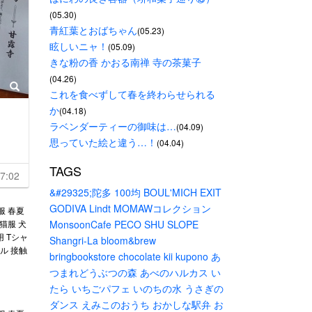
(05.30)
青紅葉とおばちゃん
(05.23)
眩しいニャ！
(05.09)
きな粉の香 かおる南禅 寺の茶菓子
(04.26)
これを食べずして春を終わらせられる
か
(04.18)
ラベンダーティーの御味は…
(04.09)
思っていた絵と違う…！
(04.04)
TAGS
7:02
&#29325;陀多
100均
BOUL'MICH
EXIT
GODIVA
Lindt
MOMAWコレクション
服 春夏
猫服 犬
MonsoonCafe
PECO
SHU
SLOPE
 Tシャ
Shangri-La
bloom&brew
ル 接触
bringbookstore
chocolate
kii
kupono
あ
つまれどうぶつの森
あべのハルカス
い
たら
いちごパフェ
いのちの水
うさぎの
ダンス
えみこのおうち
おかしな駅弁
お