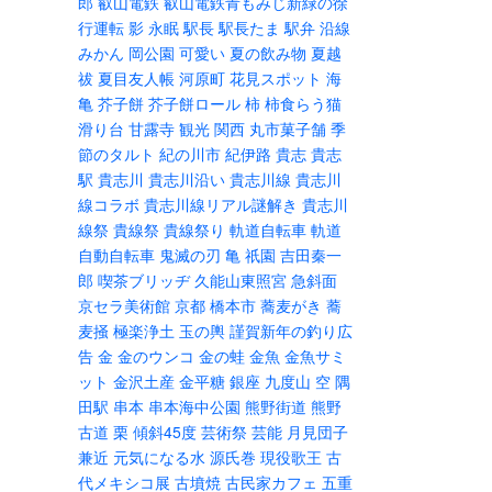
郎
叡山電鉄
叡山電鉄青もみじ新緑の徐
行運転
影
永眠
駅長
駅長たま
駅弁
沿線
みかん
岡公園
可愛い
夏の飲み物
夏越
祓
夏目友人帳
河原町
花見スポット
海
亀
芥子餅
芥子餅ロール
柿
柿食らう猫
滑り台
甘露寺
観光
関西
丸市菓子舗
季
節のタルト
紀の川市
紀伊路
貴志
貴志
駅
貴志川
貴志川沿い
貴志川線
貴志川
線コラボ
貴志川線リアル謎解き
貴志川
線祭
貴線祭
貴線祭り
軌道自転車
軌道
自動自転車
鬼滅の刃
亀
祇園
吉田秦一
郎
喫茶ブリッヂ
久能山東照宮
急斜面
京セラ美術館
京都
橋本市
蕎麦がき
蕎
麦掻
極楽浄土
玉の輿
謹賀新年の釣り広
告
金
金のウンコ
金の蛙
金魚
金魚サミ
ット
金沢土産
金平糖
銀座
九度山
空
隅
田駅
串本
串本海中公園
熊野街道
熊野
古道
栗
傾斜45度
芸術祭
芸能
月見団子
兼近
元気になる水
源氏巻
現役歌王
古
代メキシコ展
古墳焼
古民家カフェ
五重