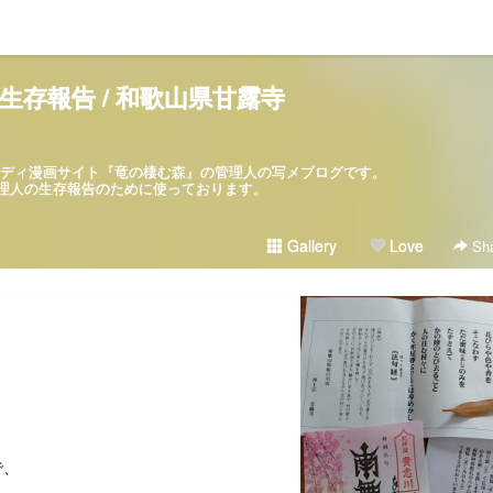
生存報告 / 和歌山県甘露寺
パロディ漫画サイト『竜の棲む森』の管理人の写メブログです。
ブログは管理人の生存報告のために使っております。
Gallery
Love
Sha
で、