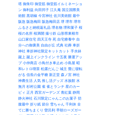
塔
御朱印
御堂筋
御堂筋イルミネーショ
ン
御利益
向田邦子
江久庵
国立国際美
術館
黒胡椒
今宮神社
佐川美術館
最中
阪急
阪急梅田
阪急梅田店
堺
堺市
堺市
ふるさと納税返礼品
堺名物
堺和菓子
桜
桜の名所
桜満開
撮り鉄
山形県東根市
山口家住宅
四天王寺
死
自宅療養中
自
分への御褒美
自由が丘
式典
社葬
車折
神社
車折神社限定キットカット
手水鉢
蹴上
蹴上インクライン
十五夜
勝運アッ
プ
小仲商店
小鳥付き車止め
小島屋
昭
和レトロ喫茶
松露だんご
城主
畳に寝転
がる
信長の金平糖
新正堂
森ノ宮
神社
神農生活
人気
推し活グッズ
水族館
水
無月
杉村公園
雀
雀とランチ
星のカー
ビィ
正月
西宮ガーデンズ
青紅葉
静岡
静火神社
石川限定にゃんこのお菓子
切
腹最中
折り紙
節分
雪ちゃん
千利休
全
てに勝ちまくり
曽呂利
早朝ローズガー