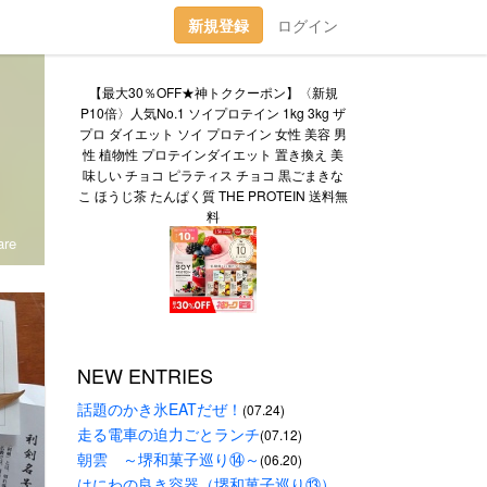
新規登録
ログイン
【最大30％OFF★神トククーポン】〈新規
P10倍〉人気No.1 ソイプロテイン 1kg 3kg ザ
プロ ダイエット ソイ プロテイン 女性 美容 男
性 植物性 プロテインダイエット 置き換え 美
味しい チョコ ピラティス チョコ 黒ごまきな
こ ほうじ茶 たんぱく質 THE PROTEIN 送料無
料
re
NEW ENTRIES
話題のかき氷EATだぜ！
(07.24)
走る電車の迫力ごとランチ
(07.12)
朝雲　～堺和菓子巡り⑭～
(06.20)
はにわの良き容器（堺和菓子巡り⑬）