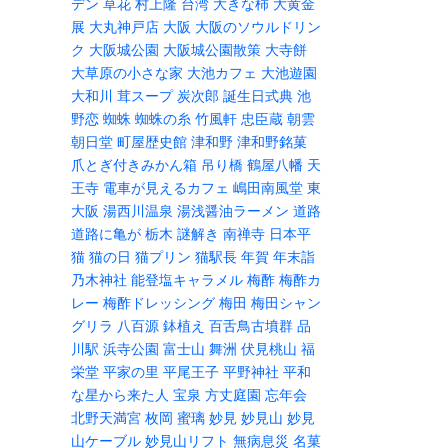
デン
草花
村上隆
台湾
大きな柿
大黄金
展
大丸神戸店
大阪
大阪のソウルドリン
ク
大阪城公園
大阪城公園散策
大寺餅
大草原の小さな家
大池カフェ
大池遊園
大和川
茸スープ
炭次郎
誕生日式典
池
野恋
蜘蛛
蜘蛛の糸
竹風軒
忠臣蔵
朝雲
朝日堂
町屋歴史館
津和野
津和野銘菓
爪とぎ付きみかん箱
吊り橋
鶴屋八幡
天
王寺
電車が見えるカフェ
嶋田南風堂
東
大阪
湯西川温泉
湯浅醤油ラーメン
道路
道路に亀が
栃木
謎解き
南禅寺
日本平
猫
猫の日
猫プリン
猫駅長
年賀
年末詣
乃木神社
能登塩キャラメル
梅酢
梅酢カ
レー
梅酢ドレッシング
梅田
梅田シャン
グリラ
八百源
鉢植え
百舌鳥古墳群
品
川駅
浜寺公園
富士山
舞洲
伏見桃山
福
栄堂
平家の里
平尾王子
平野神社
平和
な星から来た人
宝泉
方丈庭園
忘年会
北野天満宮
枚岡
蜜璃
妙見
妙見山
妙見
山ケーブル
妙見山リフト
無病息災
名菓