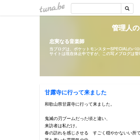
tuna.be
管理人の
忠実なる音楽師
当ブログは、ポケットモンスターSPECIALの
サイトは現在休止中ですが、この写メ
甘露寺に行って来ました
和歌山県甘露寺に行って来ました。
鬼滅の刃ブームだった頃と違い、
来訪者は私だけ。
春の訪れを感じさせる すごく穏やかないい所
落ち着いた雰囲気の中、