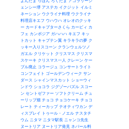
よんたま
りぼん
ろくたま
アゴラリージ
ェンシー堺
アステカ
イクジット
イルミ
ネーション
ウクライナ料理
ウクライナ
料理店キエフ
ウハウハ
オレオのクッキ
ー
カードキャプターさくら
カービィ
カ
フェ
カンボジア
ガハハハ
キエフ
キッ
トカット
キャプテン翼
キラキラの夢
ク
ッキー入りスコーン
クランウェルツノ
ガエル
クリケット
クリスマス
クリスマ
スケーキ
クリスマス一人
クレーン
ケー
ブル廃止
コラージュ
コンサートライト
コンフェイト
ゴールデンウィーク
サン
ダース
シャインマスカット
ショーウィ
ンドウ
ショコラ
ジグゾーパズル
スコー
ン
セントゼファー
ソフトクリーム
チュ
ーリップ畑
チョコ
チョコケーキ
チョコ
レート
ティーカップ
テオティワカン
デ
ィスプレイ
トゥール・ノエル
ナスタチ
ウム
ニタマ
ニタマ駅長
ニャンコ先生
ヌートリア
ヌートリア発見
ネパール料