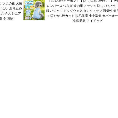
【30%OFFクーポン】【 防虫 涼感 UPF50＋】犬
くつ 犬の靴 犬用
ロンパース つなぎ 犬の服 メッシュ 防虫 ひんやり 
げない 滑り止め
服 パジャマ ドッグウェア タンクトップ 通気性 犬用
犬 子犬 シニア
ツ 涼やか UVカット 脱毛保護 小中型犬 カバーオー
夏 冬 防寒
冷感 防蚊 アイドッグ