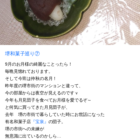
堺和菓子巡り⑦
9月のお月様の綺麗なことったら！
毎晩見惚れております。
そして今宵は仲秋の名月！
昨年度の堺市街のマンションと違って、
今の部屋からは夜空が見えるのですｖ
今年も月見団子を食べてお月様を愛でるぞ～
と何気に買ってきた月見団子が、
去年 堺の市街で暮らしていた時にお世話になった
有名和菓子店
『宝泉』
の団子。
堺の市街への未練が
無意識に出ているのかしら…