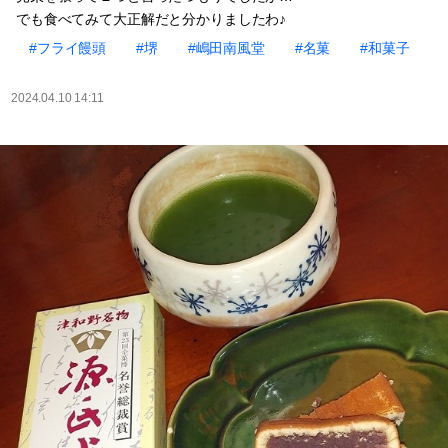
でも食べてみて大正解だと分かりましたわ♪
#フライ饅頭
#堺
#嶋田南風堂
#名菓
#和菓子
2024.04.10 14:11