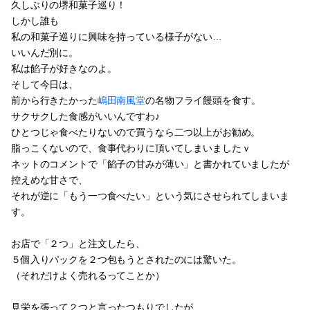
久しぶりの堺和菓子巡り！
しかし誰も
私の和菓子巡りに興味を持っている様子がない…
いいんだ別に。
私は餡子が好きなのよ。
そして今日は、
前から行きたかった
嶋田南風堂
の名物フライ饅頭を食す。
サクサクした食感がいいんですわ♪
ひとつじゃ食べたりないので買うなら二つ以上がお勧め。
脂っこくないので、食事代わりに頂いてしまいましたｖ
ネットのコメントで「餡子の甘みが薄い」と書かれていましたが
控えめな甘さで、
それが逆に「もう一つ食べたい」という気にさせられてしまいま
す。
お店で「２つ」と注文したら、
５個入りパックを２つ包もうとされたのには驚いた。
（それだけよく売れるってことか）
見栄を張って２つと言ったつもりでしたが…