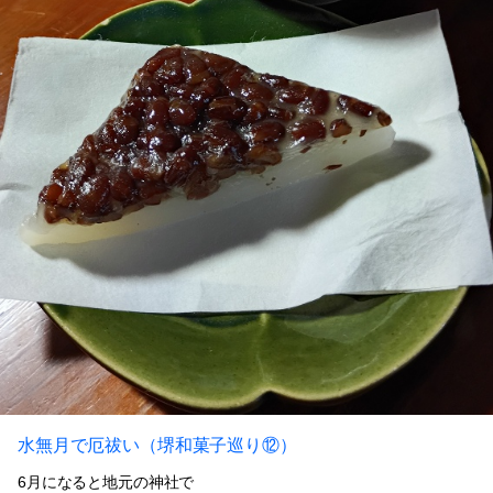
水無月で厄祓い（堺和菓子巡り⑫）
6月になると地元の神社で