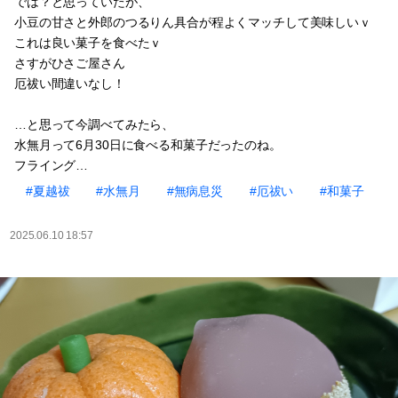
では？と思っていたが、
小豆の甘さと外郎のつるりん具合が程よくマッチして美味しいｖ
これは良い菓子を食べたｖ
さすがひさご屋さん
厄祓い間違いなし！
…と思って今調べてみたら、
水無月って6月30日に食べる和菓子だったのね。
フライング…
#夏越祓
#水無月
#無病息災
#厄祓い
#和菓子
2025.06.10 18:57