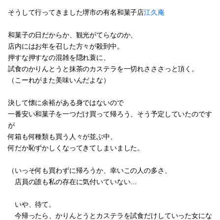
そうして行ってきました堺市の有名和菓子店
江久庵
和菓子の日だからか、観光がてらなのか、
店内にはお年を召した方々が殺到中。
押すな押すなの混雑を隠れ蓑に、
試食のかりんとうと抹茶のカステラを一切れさささっと頂く。
（こーれがまた美味いんだよな）
決して懐に余裕がある身ではないので
一番安い和菓子を一つだけ買って帰ろう、そう予定していたのです
が
何箱も何種類も買う人々が並ぶ中、
何だか恥ずかしくなってきてしまいました。
（いっそ何も買わずに帰ろうか、幸いこの人の多さ、
店員の誰も私の存在に気付いていない…
いや、待て。
今帰ったら、かりんとうとカステラを試食だけしていった女にな