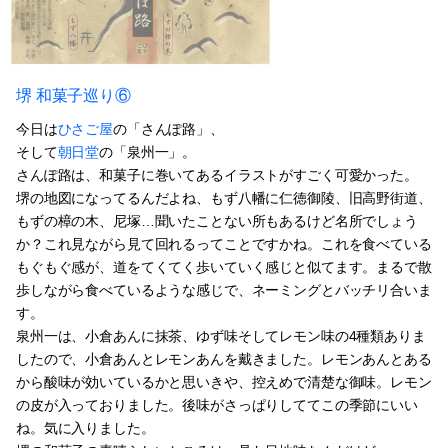
堺 和菓子巡り⑥
今日は
ひさご屋
の「さんぽ路」、
そして
朝日堂
の「泉州一」。
さんぽ路は、和菓子に巻いてあるイラストがすごく可愛かった。
堺の地図になってるんだよね、もず八幡に仁徳御陵、旧高野街道、
もずの樟の木、尼塚…聞いたことない所もあるけど名所でしょう
か？これ見ながら見て回れるってことですかね。これを食べている
もぐもぐ感が、道をてくてく歩いていく感じと似てます。まるで散
歩しながら食べているような感じで、ネーミングとバッチリ合いま
す。
泉州一は、小倉あんに抹茶、ゆず味そしてレモン味の4種類ありま
したので、小倉あんとレモンあんを戴きました。レモンあんとある
から酸味が効いているかと思いきや、控えめで清楚な御味。レモン
の皮が入っておりました。後味がさっぱりしててこの季節にいい
ね。気に入りました。