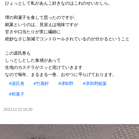
ひょっとして私があんこ好きなのはこれのせいかしら。
堺の和菓子を食して思ったのですが、
銘菓というのは、見栄えは地味ですが
甘さや口当たりが実に繊細に
絶妙なさじ加減でコントロールされているのが分かるということ
この源氏巻も
しっとしとした食感があって
生地のカステラがスッと溶けていきます
なので毎年、まるまる一巻、おやつに平らげております。
#源氏巻
#竹風軒
#津和野
#津和野銘菓
#和菓子
2023.12.22 16:20