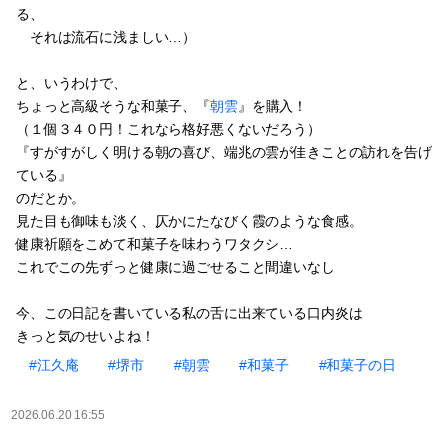
る、
それは流石に浅ましい…）
と、いうわけで、
ちょっと高級そうな和菓子、『
朝雲
』を購入！
（１個３４０円！これなら格好悪くないだろう）
『すがすがしく明ける朝の喜び、端兆の雲が佳きことの訪れを告げ
ている』
のだとか。
見た目も御味も淡く、仄かにたなびく霞のような食感。
健康祈願をこめて和菓子を味わうワタクシ…
これでこの先ずっと健康に過ごせること間違いなし
今、この日記を書いている私の舌に出来ている口内炎は
きっと気のせいよね！
#江久庵
#堺市
#朝雲
#和菓子
#和菓子の日
2026.06.20 16:55