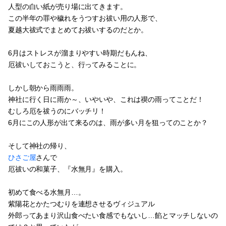
人型の白い紙が売り場に出てきます。
この半年の罪や穢れをうつすお祓い用の人形で、
夏越大祓式でまとめてお祓いするのだとか。
6月はストレスが溜まりやすい時期だもんね、
厄祓いしておこうと、行ってみることに。
しかし朝から雨雨雨。
神社に行く日に雨か～、いやいや、これは禊の雨ってことだ！
むしろ厄を祓うのにバッチリ！
6月にこの人形が出て来るのは、雨が多い月を狙ってのことか？
そして神社の帰り、
ひさご屋
さんで
厄祓いの和菓子、『水無月』を購入。
初めて食べる水無月…。
紫陽花とかたつむりを連想させるヴィジュアル
外郎ってあまり沢山食べたい食感でもないし…餡とマッチしないの