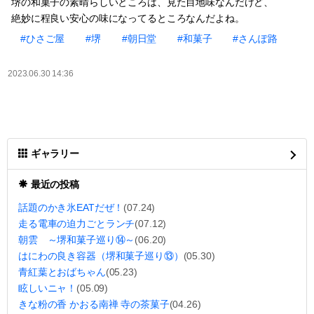
堺の和菓子の素晴らしいところは、見た目地味なんだけど、
絶妙に程良い安心の味になってるところなんだよね。
#ひさご屋
#堺
#朝日堂
#和菓子
#さんぽ路
2023.06.30 14:36
ギャラリー
最近の投稿
話題のかき氷EATだぜ！
(07.24)
走る電車の迫力ごとランチ
(07.12)
朝雲 ～堺和菓子巡り⑭～
(06.20)
はにわの良き容器（堺和菓子巡り⑬）
(05.30)
青紅葉とおばちゃん
(05.23)
眩しいニャ！
(05.09)
きな粉の香 かおる南禅 寺の茶菓子
(04.26)