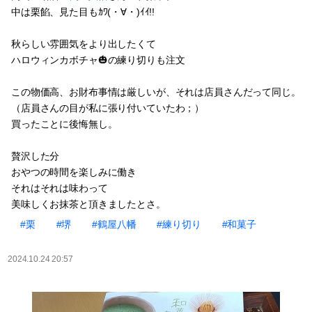
中は栗餡、見た目もｶﾜ(・∀・)ｲｲ!!
秋らしい雰囲気をより出したくて
ハロウィンカボチャ🎃の練り切りも注文
この物価高、お財布事情は厳しいが、それは店員さんだって同じ。
（店員さんの目が私に張り付いていたわ；）
買ったことに後悔無し。
贅沢した分
おやつの時間を楽しみに働き
それはそれは味わって
美味しくお抹茶と頂きましたとさ。
#栗
#堺
#鶴屋八幡
#練り切り
#和菓子
2024.10.24 20:57