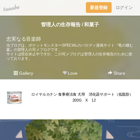
tuna.be
新規登録
ログイン
管理人の生存報告 / 和菓子
忠実なる音楽師
当ブログは、ポケットモンスターSPECIALのパロディ漫画サイト『竜の棲む
森』の管理人の写メブログです。
サイトは現在休止中ですが、この写メブログは管理人の生存報告のために使
っております。
Gallery
Love
Share
ロイヤルカナン 食事療法食 犬用 消化器サポート（低脂肪）
200G X 12