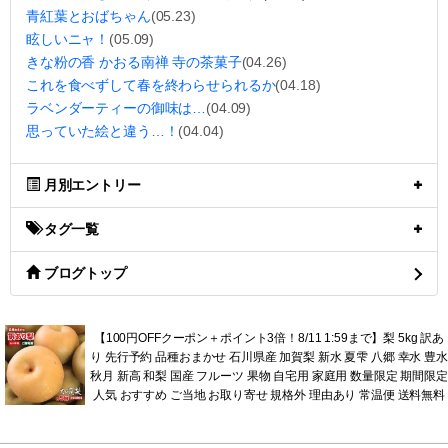
青紅葉とおばちゃん
(05.23)
眩しいニャ！
(05.09)
きな粉の香 かおる南禅 寺の茶菓子
(04.26)
これを食べずして春を終わらせられるか
(04.18)
ラベンダーティーの御味は…
(04.09)
思っていた絵と違う…！
(04.04)
月別エントリー
タグ一覧
ブログトップ
【100円OFFクーポン＋ポイント3倍！8/11 1:59まで】梨 5kg 訳あ
り 先行予約 品種おまかせ 石川県産 加賀梨 新水 夏雫 八郷 幸水 豊水
秋月 新高 和梨 国産 フルーツ 果物 自宅用 家庭用 数量限定 期間限定
人気 おすすめ ご当地 お取り寄せ 規格外 理由あり 常温便 送料無料