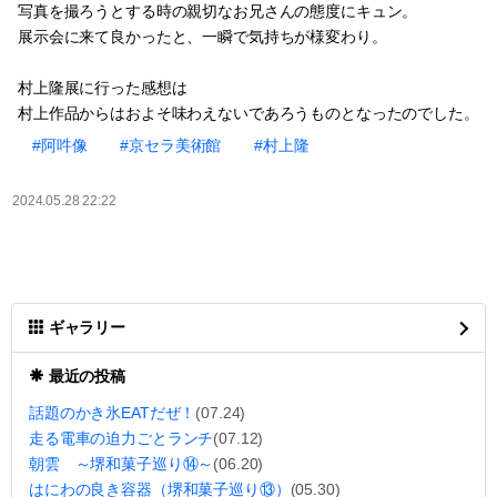
写真を撮ろうとする時の親切なお兄さんの態度にキュン。
展示会に来て良かったと、一瞬で気持ちが様変わり。
村上隆展に行った感想は
村上作品からはおよそ味わえないであろうものとなったのでした。
#阿吽像
#京セラ美術館
#村上隆
2024.05.28 22:22
ギャラリー
最近の投稿
話題のかき氷EATだぜ！
(07.24)
走る電車の迫力ごとランチ
(07.12)
朝雲 ～堺和菓子巡り⑭～
(06.20)
はにわの良き容器（堺和菓子巡り⑬）
(05.30)