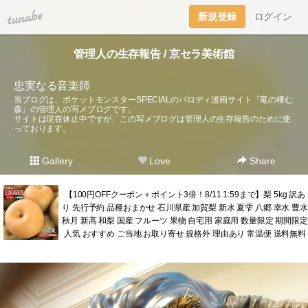
tuna.be
新規登録
ログイン
管理人の生存報告 / 京セラ美術館
忠実なる音楽師
当ブログは、ポケットモンスターSPECIALのパロディ漫画サイト『竜の棲む
森』の管理人の写メブログです。
サイトは現在休止中ですが、この写メブログは管理人の生存報告のために使
っております。
Gallery
Love
Share
【100円OFFクーポン＋ポイント3倍！8/11 1:59まで】梨 5kg 訳あ
り 先行予約 品種おまかせ 石川県産 加賀梨 新水 夏雫 八郷 幸水 豊水
秋月 新高 和梨 国産 フルーツ 果物 自宅用 家庭用 数量限定 期間限定
人気 おすすめ ご当地 お取り寄せ 規格外 理由あり 常温便 送料無料