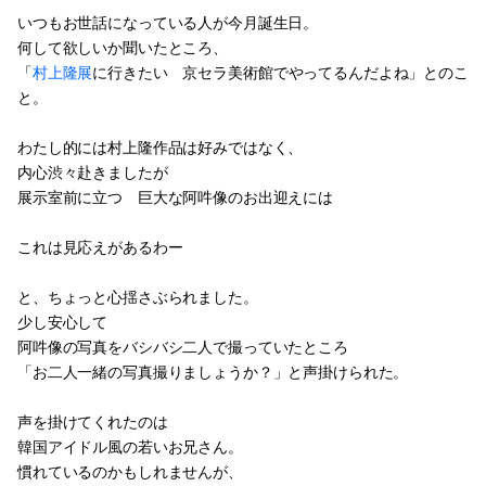
いつもお世話になっている人が今月誕生日。
何して欲しいか聞いたところ、
「
村上隆展
に行きたい 京セラ美術館でやってるんだよね」とのこ
と。
わたし的には村上隆作品は好みではなく、
内心渋々赴きましたが
展示室前に立つ 巨大な阿吽像のお出迎えには
これは見応えがあるわー
と、ちょっと心揺さぶられました。
少し安心して
阿吽像の写真をバシバシ二人で撮っていたところ
「お二人一緒の写真撮りましょうか？」と声掛けられた。
声を掛けてくれたのは
韓国アイドル風の若いお兄さん。
慣れているのかもしれませんが、