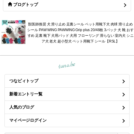
ブログトップ
獣医師推奨 犬 滑り止め 足裏シール ペット用靴下犬 肉球 滑り止め
シール PAW WING PAWWING Grip plus 20/48枚 3パック 犬 靴 おす
すめ 足裏 靴下 犬用パッド 犬用 フローリング 滑らない 室内犬 シニ
ア犬 老犬 超小型犬 ペット用靴下 シール【RSL】
tuna.be
つなビィトップ
新着エントリ一覧
人気のブログ
マイページログイン