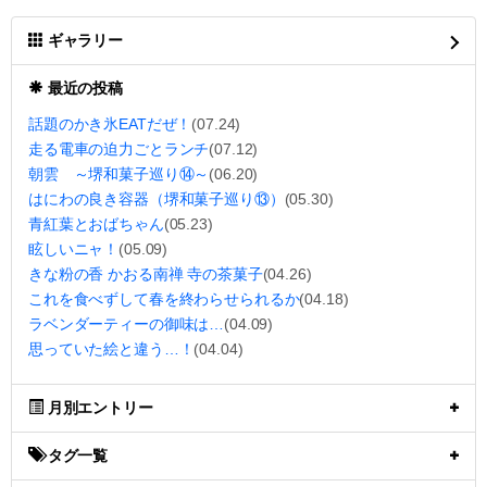
ギャラリー
最近の投稿
話題のかき氷EATだぜ！
(07.24)
走る電車の迫力ごとランチ
(07.12)
朝雲 ～堺和菓子巡り⑭～
(06.20)
はにわの良き容器（堺和菓子巡り⑬）
(05.30)
青紅葉とおばちゃん
(05.23)
眩しいニャ！
(05.09)
きな粉の香 かおる南禅 寺の茶菓子
(04.26)
これを食べずして春を終わらせられるか
(04.18)
ラベンダーティーの御味は…
(04.09)
思っていた絵と違う…！
(04.04)
月別エントリー
タグ一覧