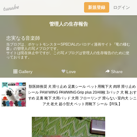
tuna.be
新規登録
ログイン
管理人の生存報告
忠実なる音楽師
当ブログは、ポケットモンスターSPECIALのパロディ漫画サイト『竜の棲む
森』の管理人の写メブログです。
サイトは現在休止中ですが、この写メブログは管理人の生存報告のために使
っております。
Gallery
Love
Share
獣医師推奨 犬 滑り止め 足裏シール ペット用靴下犬 肉球 滑り止め
シール PAW WING PAWWING Grip plus 20/48枚 3パック 犬 靴 おす
すめ 足裏 靴下 犬用パッド 犬用 フローリング 滑らない 室内犬 シニ
ア犬 老犬 超小型犬 ペット用靴下 シール【RSL】