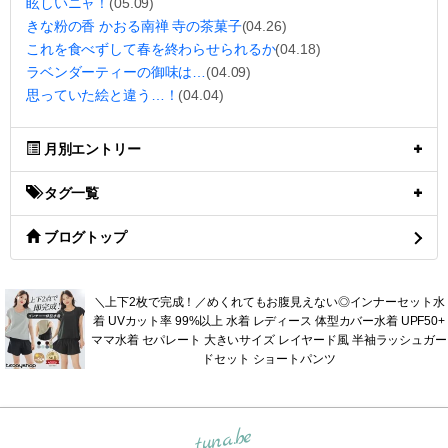
眩しいニャ！
(05.09)
きな粉の香 かおる南禅 寺の茶菓子
(04.26)
これを食べずして春を終わらせられるか
(04.18)
ラベンダーティーの御味は…
(04.09)
思っていた絵と違う…！
(04.04)
月別エントリー
タグ一覧
ブログトップ
＼上下2枚で完成！／めくれてもお腹見えない◎インナーセット水
着 UVカット率 99%以上 水着 レディース 体型カバー水着 UPF50+
ママ水着 セパレート 大きいサイズ レイヤード風 半袖ラッシュガー
ドセット ショートパンツ
tuna.be