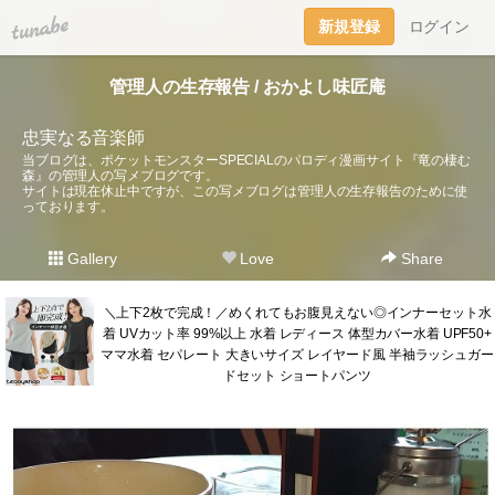
tuna.be
新規登録
ログイン
管理人の生存報告 / おかよし味匠庵
忠実なる音楽師
当ブログは、ポケットモンスターSPECIALのパロディ漫画サイト『竜の棲む
森』の管理人の写メブログです。
サイトは現在休止中ですが、この写メブログは管理人の生存報告のために使
っております。
Gallery
Love
Share
＼上下2枚で完成！／めくれてもお腹見えない◎インナーセット水
着 UVカット率 99%以上 水着 レディース 体型カバー水着 UPF50+
ママ水着 セパレート 大きいサイズ レイヤード風 半袖ラッシュガー
ドセット ショートパンツ