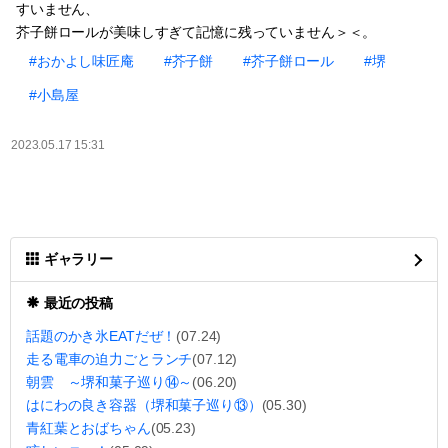
すいません、
芥子餅ロールが美味しすぎて記憶に残っていません＞＜。
#おかよし味匠庵
#芥子餅
#芥子餅ロール
#堺
#小島屋
2023.05.17 15:31
ギャラリー
最近の投稿
話題のかき氷EATだぜ！
(07.24)
走る電車の迫力ごとランチ
(07.12)
朝雲 ～堺和菓子巡り⑭～
(06.20)
はにわの良き容器（堺和菓子巡り⑬）
(05.30)
青紅葉とおばちゃん
(05.23)