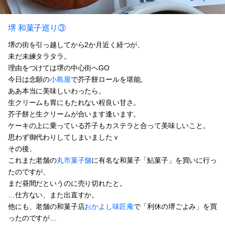
堺 和菓子巡り③
堺の街を引っ越してから2か月近く経つが、
未だ未練タラタラ。
理由をつけては堺の中心街へGO
今日は念願の
小島屋
で芥子餅ロールを堪能。
ああ本当に美味しいわったら。
生クリームも胃にもたれない程良い甘さ。
芥子餅と生クリームが合います逢います。
ケーキの上に乗っている芥子もカステラと合って美味しいこと。
思わず御代わりしてしまいましたｖ
その後、
これまた老舗の
丸市菓子舗
に有名な和菓子「鮎菓子」を買いに行っ
たのですが、
まだ昼間だというのに売り切れたと。
…仕方ない、また出直すか。
他にも、老舗の和菓子店
おかよし味匠庵
で「利休の堺ごよみ」を買
ったのですが…