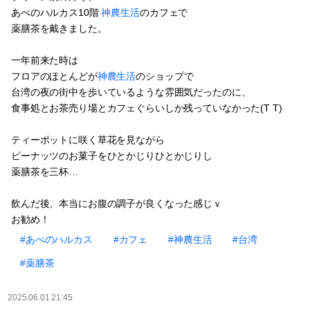
あべのハルカス10階
神農生活
のカフェで
薬膳茶を戴きました。
一年前来た時は
フロアのほとんどが
神農生活
のショップで
台湾の夜の街中を歩いているような雰囲気だったのに、
食事処とお茶売り場とカフェぐらいしか残っていなかった(T T)
ティーポットに咲く草花を見ながら
ピーナッツのお菓子をひとかじりひとかじりし
薬膳茶を三杯…
飲んだ後、本当にお腹の調子が良くなった感じｖ
お勧め！
#あべのハルカス
#カフェ
#神農生活
#台湾
#薬膳茶
2025.06.01 21:45