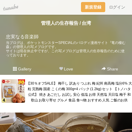
tuna.be
新規登録
ログイン
管理人の生存報告 / 台湾
忠実なる音楽師
当ブログは、ポケットモンスターSPECIALのパロディ漫画サイト『竜の棲む
森』の管理人の写メブログです。
サイトは現在休止中ですが、この写メブログは管理人の生存報告のために使
っております。
Gallery
Love
Share
【30％オフSALE】 梅干し 訳あり つぶれ 梅 紀州 南高梅 塩分6% 大
粒 完熟梅 国産 こくの梅 300g×4 パック (1.2kg) セット 【トノハタ
公式】 焼き あごだし お試し 安心 低塩 お得 天然塩 天日塩 梅干 和
歌山 お取り寄せ グルメ 食品 食べ物 おすすめ 人気 ご飯のお供