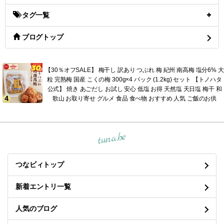
タグ一覧
ブログトップ
【30％オフSALE】 梅干し 訳あり つぶれ 梅 紀州 南高梅 塩分6% 大
粒 完熟梅 国産 こくの梅 300g×4 パック (1.2kg) セット 【トノハタ
公式】 焼き あごだし お試し 安心 低塩 お得 天然塩 天日塩 梅干 和
歌山 お取り寄せ グルメ 食品 食べ物 おすすめ 人気 ご飯のお供
tuna.be
つなビィトップ
新着エントリ一覧
人気のブログ