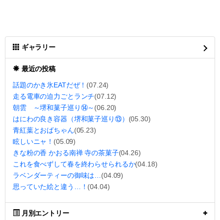
ギャラリー
最近の投稿
話題のかき氷EATだぜ！
(07.24)
走る電車の迫力ごとランチ
(07.12)
朝雲 ～堺和菓子巡り⑭～
(06.20)
はにわの良き容器（堺和菓子巡り⑬）
(05.30)
青紅葉とおばちゃん
(05.23)
眩しいニャ！
(05.09)
きな粉の香 かおる南禅 寺の茶菓子
(04.26)
これを食べずして春を終わらせられるか
(04.18)
ラベンダーティーの御味は…
(04.09)
思っていた絵と違う…！
(04.04)
月別エントリー