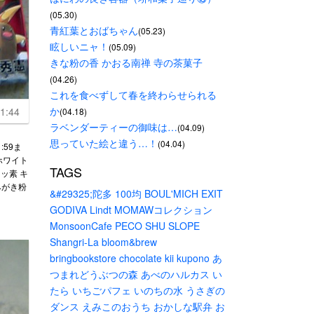
(05.30)
青紅葉とおばちゃん
(05.23)
眩しいニャ！
(05.09)
きな粉の香 かおる南禅 寺の茶菓子
(04.26)
これを食べずして春を終わらせられる
か
1:44
(04.18)
ラベンダーティーの御味は…
(04.09)
思っていた絵と違う…！
(04.04)
:59ま
ホワイト
TAGS
フッ素 キ
みがき粉
&#29325;陀多
100均
BOUL'MICH
EXIT
GODIVA
Lindt
MOMAWコレクション
MonsoonCafe
PECO
SHU
SLOPE
Shangri-La
bloom&brew
bringbookstore
chocolate
kii
kupono
あ
つまれどうぶつの森
あべのハルカス
い
たら
いちごパフェ
いのちの水
うさぎの
ダンス
えみこのおうち
おかしな駅弁
お