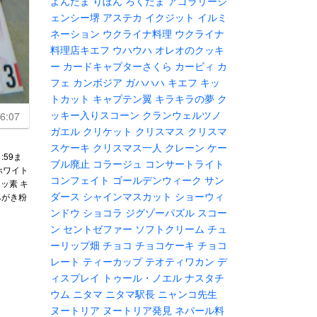
よんたま
りぼん
ろくたま
アゴラリージ
ェンシー堺
アステカ
イクジット
イルミ
ネーション
ウクライナ料理
ウクライナ
料理店キエフ
ウハウハ
オレオのクッキ
ー
カードキャプターさくら
カービィ
カ
フェ
カンボジア
ガハハハ
キエフ
キッ
トカット
キャプテン翼
キラキラの夢
ク
ッキー入りスコーン
クランウェルツノ
6:07
ガエル
クリケット
クリスマス
クリスマ
スケーキ
クリスマス一人
クレーン
ケー
:59ま
ブル廃止
コラージュ
コンサートライト
ホワイト
コンフェイト
ゴールデンウィーク
サン
フッ素 キ
ダース
シャインマスカット
ショーウィ
みがき粉
ンドウ
ショコラ
ジグゾーパズル
スコー
ン
セントゼファー
ソフトクリーム
チュ
ーリップ畑
チョコ
チョコケーキ
チョコ
レート
ティーカップ
テオティワカン
デ
ィスプレイ
トゥール・ノエル
ナスタチ
ウム
ニタマ
ニタマ駅長
ニャンコ先生
ヌートリア
ヌートリア発見
ネパール料