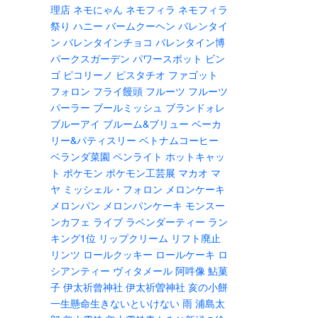
理店
ネモにゃん
ネモフィラ
ネモフィラ
祭り
ハニー
バームクーヘン
バレンタイ
ン
バレンタインチョコ
バレンタイン博
パークスガーデン
パワースポット
ビン
ゴ
ピコリーノ
ピスタチオ
ファゴット
フォロン
フライ饅頭
フルーツ
フルーツ
パーラー
ブールミッシュ
ブランドォレ
ブルーアイ
ブルーム&ブリュー
ベーカ
リー&パティスリー
ベトナムコーヒー
ベランダ菜園
ペンライト
ホットキャッ
ト
ポケモン
ポケモン工芸展
マカオ
マ
ヤ
ミッシェル・フォロン
メロンケーキ
メロンパン
メロンパンケーキ
モンスー
ンカフェ
ライブ
ラベンダーティー
ラン
キング1位
リップクリーム
リフト廃止
リンツ
ロールクッキー
ロールケーキ
ロ
シアンティー
ヴィタメール
阿吽像
鮎菓
子
伊太祈曾神社
伊太祈曽神社
亥の小餅
一生懸命生きないといけない
雨
浦島太