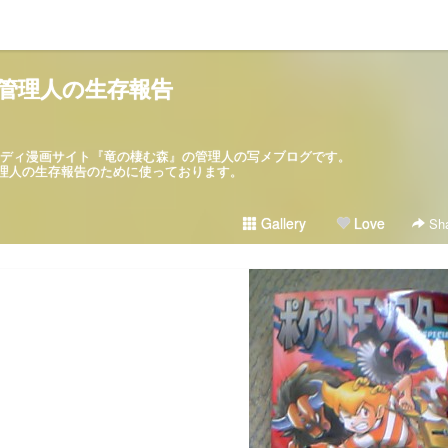
管理人の生存報告
パロディ漫画サイト『竜の棲む森』の管理人の写メブログです。
ブログは管理人の生存報告のために使っております。
Gallery
Love
Sha