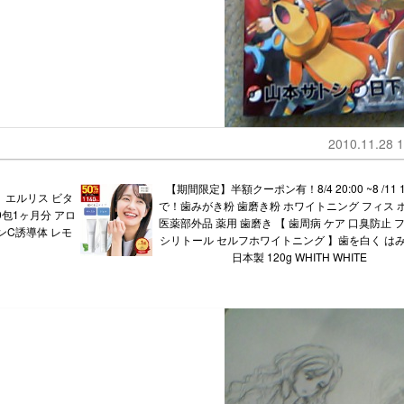
2010.11.28 1
【期間限定】半額クーポン有！8/4 20:00 ~8 /11 1
】エルリス ビタ
で！歯みがき粉 歯磨き粉 ホワイトニング フィス 
0包1ヶ月分 アロ
医薬部外品 薬用 歯磨き 【 歯周病 ケア 口臭防止 
ンC誘導体 レモ
シリトール セルフホワイトニング 】歯を白く は
日本製 120g WHITH WHITE