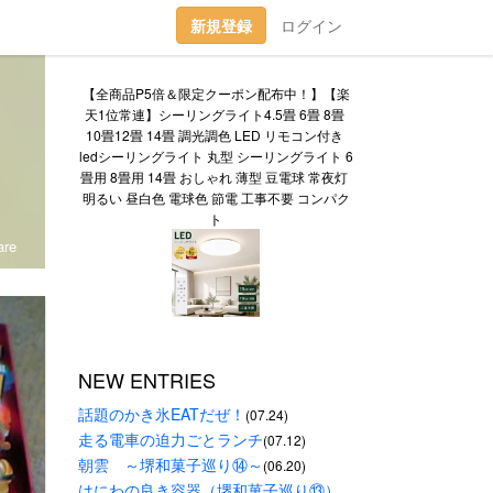
新規登録
ログイン
【全商品P5倍＆限定クーポン配布中！】【楽
天1位常連】シーリングライト4.5畳 6畳 8畳 
10畳12畳 14畳 調光調色 LED リモコン付き 
ledシーリングライト 丸型 シーリングライト 6
畳用 8畳用 14畳 おしゃれ 薄型 豆電球 常夜灯 
明るい 昼白色 電球色 節電 工事不要 コンパク
ト
re
NEW ENTRIES
話題のかき氷EATだぜ！
(07.24)
走る電車の迫力ごとランチ
(07.12)
朝雲　～堺和菓子巡り⑭～
(06.20)
はにわの良き容器（堺和菓子巡り⑬）