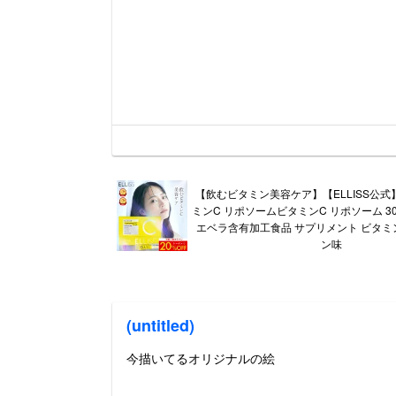
【飲むビタミン美容ケア】【ELLISS公式
ミンC リポソームビタミンC リポソーム 3
エベラ含有加工食品 サプリメント ビタミ
ン味
(untitled)
今描いてるオリジナルの絵