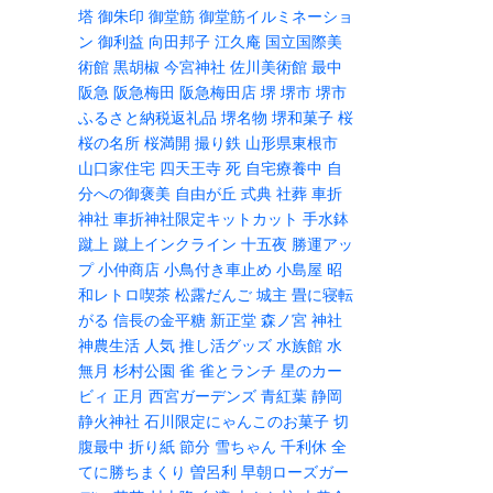
塔
御朱印
御堂筋
御堂筋イルミネーショ
ン
御利益
向田邦子
江久庵
国立国際美
術館
黒胡椒
今宮神社
佐川美術館
最中
阪急
阪急梅田
阪急梅田店
堺
堺市
堺市
ふるさと納税返礼品
堺名物
堺和菓子
桜
桜の名所
桜満開
撮り鉄
山形県東根市
山口家住宅
四天王寺
死
自宅療養中
自
分への御褒美
自由が丘
式典
社葬
車折
神社
車折神社限定キットカット
手水鉢
蹴上
蹴上インクライン
十五夜
勝運アッ
プ
小仲商店
小鳥付き車止め
小島屋
昭
和レトロ喫茶
松露だんご
城主
畳に寝転
がる
信長の金平糖
新正堂
森ノ宮
神社
神農生活
人気
推し活グッズ
水族館
水
無月
杉村公園
雀
雀とランチ
星のカー
ビィ
正月
西宮ガーデンズ
青紅葉
静岡
静火神社
石川限定にゃんこのお菓子
切
腹最中
折り紙
節分
雪ちゃん
千利休
全
てに勝ちまくり
曽呂利
早朝ローズガー