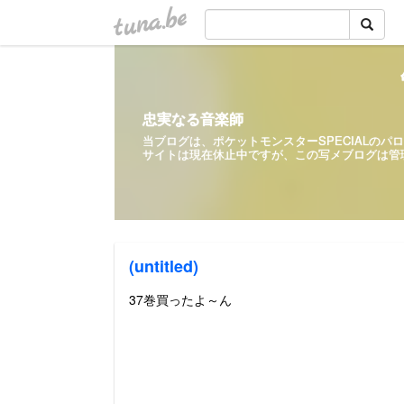
tuna.be
忠実なる音楽師
当ブログは、ポケットモンスターSPECIALの
サイトは現在休止中ですが、この写メ
(untitled)
37巻買ったよ～ん