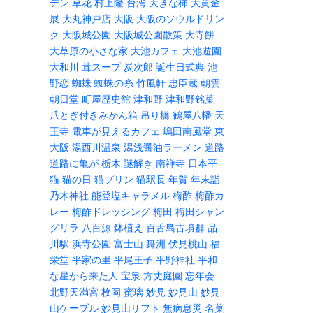
デン
草花
村上隆
台湾
大きな柿
大黄金
展
大丸神戸店
大阪
大阪のソウルドリン
ク
大阪城公園
大阪城公園散策
大寺餅
大草原の小さな家
大池カフェ
大池遊園
大和川
茸スープ
炭次郎
誕生日式典
池
野恋
蜘蛛
蜘蛛の糸
竹風軒
忠臣蔵
朝雲
朝日堂
町屋歴史館
津和野
津和野銘菓
爪とぎ付きみかん箱
吊り橋
鶴屋八幡
天
王寺
電車が見えるカフェ
嶋田南風堂
東
大阪
湯西川温泉
湯浅醤油ラーメン
道路
道路に亀が
栃木
謎解き
南禅寺
日本平
猫
猫の日
猫プリン
猫駅長
年賀
年末詣
乃木神社
能登塩キャラメル
梅酢
梅酢カ
レー
梅酢ドレッシング
梅田
梅田シャン
グリラ
八百源
鉢植え
百舌鳥古墳群
品
川駅
浜寺公園
富士山
舞洲
伏見桃山
福
栄堂
平家の里
平尾王子
平野神社
平和
な星から来た人
宝泉
方丈庭園
忘年会
北野天満宮
枚岡
蜜璃
妙見
妙見山
妙見
山ケーブル
妙見山リフト
無病息災
名菓