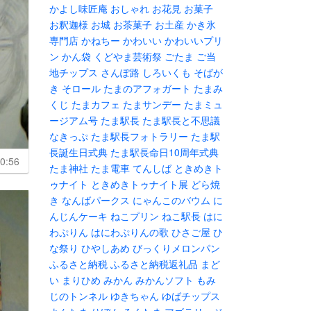
かよし味匠庵
おしゃれ
お花見
お菓子
お釈迦様
お城
お茶菓子
お土産
かき氷
専門店
かねちー
かわいい
かわいいプリ
ン
かん袋
くどやま芸術祭
ごたま
ご当
地チップス
さんぽ路
しろいくも
そばが
き
そロール
たまのアフォガート
たまみ
くじ
たまカフェ
たまサンデー
たまミュ
ージアム号
たま駅長
たま駅長と不思議
なきっぷ
たま駅長フォトラリー
たま駅
長誕生日式典
たま駅長命日10周年式典
0:56
たま神社
たま電車
てんしば
ときめきト
ゥナイト
ときめきトゥナイト展
どら焼
き
なんばパークス
にゃんこのバウム
に
んじんケーキ
ねこプリン
ねこ駅長
はに
わぷりん
はにわぷりんの歌
ひさご屋
ひ
な祭り
ひやしあめ
びっくりメロンパン
ふるさと納税
ふるさと納税返礼品
まど
い
まりひめ
みかん
みかんソフト
もみ
じのトンネル
ゆきちゃん
ゆばチップス