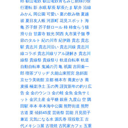
郎
叡山電鉄
叡山電鉄青もみじ新緑の徐
行運転
影
永眠
駅長
駅長たま
駅弁
沿線
みかん
岡公園
可愛い
夏の飲み物
夏越
祓
夏目友人帳
河原町
花見スポット
海
亀
芥子餅
芥子餅ロール
柿
柿食らう猫
滑り台
甘露寺
観光
関西
丸市菓子舗
季
節のタルト
紀の川市
紀伊路
貴志
貴志
駅
貴志川
貴志川沿い
貴志川線
貴志川
線コラボ
貴志川線リアル謎解き
貴志川
線祭
貴線祭
貴線祭り
軌道自転車
軌道
自動自転車
鬼滅の刃
亀
祇園
吉田秦一
郎
喫茶ブリッヂ
久能山東照宮
急斜面
京セラ美術館
京都
橋本市
蕎麦がき
蕎
麦掻
極楽浄土
玉の輿
謹賀新年の釣り広
告
金
金のウンコ
金の蛙
金魚
金魚サミ
ット
金沢土産
金平糖
銀座
九度山
空
隅
田駅
串本
串本海中公園
熊野街道
熊野
古道
栗
傾斜45度
芸術祭
芸能
月見団子
兼近
元気になる水
源氏巻
現役歌王
古
代メキシコ展
古墳焼
古民家カフェ
五重