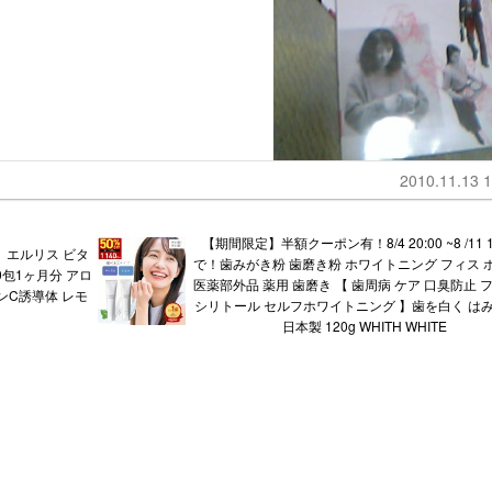
2010.11.13 1
【期間限定】半額クーポン有！8/4 20:00 ~8 /11 1
】エルリス ビタ
で！歯みがき粉 歯磨き粉 ホワイトニング フィス 
0包1ヶ月分 アロ
医薬部外品 薬用 歯磨き 【 歯周病 ケア 口臭防止 
ンC誘導体 レモ
シリトール セルフホワイトニング 】歯を白く は
日本製 120g WHITH WHITE