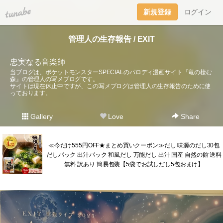
tuna.be
新規登録
ログイン
管理人の生存報告 / EXIT
忠実なる音楽師
当ブログは、ポケットモンスターSPECIALのパロディ漫画サイト『竜の棲む
森』の管理人の写メブログです。
サイトは現在休止中ですが、この写メブログは管理人の生存報告のために使
っております。
Gallery
Love
Share
≪今だけ555円OFF★まとめ買いクーポン≫だし 味源のだし30包
だしパック 出汁パック 和風だし 万能だし 出汁 国産 自然の館 送料
無料 訳あり 簡易包装【5袋でお試しだし5包おまけ】