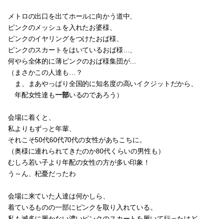
メトロの出口を出てホールに向かう道中、
ピンクのメッシュを入れたお婆様、
ピンクのイヤリングをつけたおば様、
ピンクのスカートをはいているおば様…、
何やら全体的に薄ピンクのおば様集団が…
（まさかこの人達も…？
ま、まあやっぱり全国的に知名度の高いイクジットだから、
年配女性達も
一部
いるのであろう）
会場に着くと、
私よりもずっと年輩、
それこそ50代60代70代の女性があちこちに。
（奥様に連れられてきたのか80代くらいの男性も）
むしろ若い子より年配の女性の方が多い印象！
う～ん、杞憂だったわ
会場に来ていた人達は何かしら、
着ているものの一部にピンクを取り入れている。
私も滅多に履かない濃いピンクのスカートを履いて行ったけど