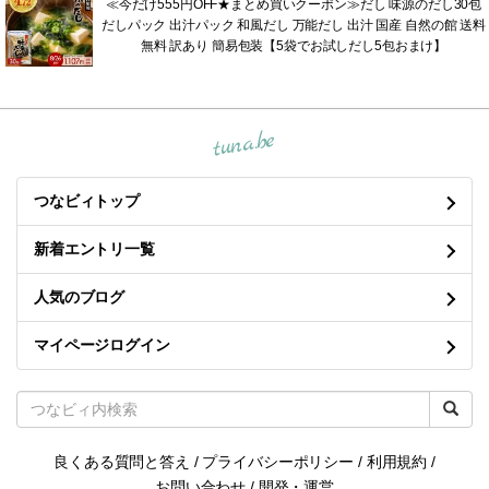
≪今だけ555円OFF★まとめ買いクーポン≫だし 味源のだし30包
だしパック 出汁パック 和風だし 万能だし 出汁 国産 自然の館 送料
無料 訳あり 簡易包装【5袋でお試しだし5包おまけ】
tuna.be
つなビィトップ
新着エントリ一覧
人気のブログ
マイページログイン
良くある質問と答え
/
プライバシーポリシー
/
利用規約
/
お問い合わせ
/
開発・運営