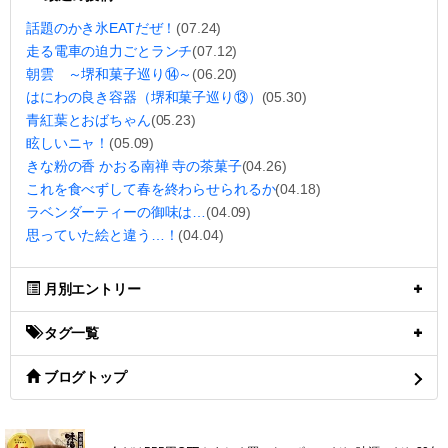
話題のかき氷EATだぜ！
(07.24)
走る電車の迫力ごとランチ
(07.12)
朝雲 ～堺和菓子巡り⑭～
(06.20)
はにわの良き容器（堺和菓子巡り⑬）
(05.30)
青紅葉とおばちゃん
(05.23)
眩しいニャ！
(05.09)
きな粉の香 かおる南禅 寺の茶菓子
(04.26)
これを食べずして春を終わらせられるか
(04.18)
ラベンダーティーの御味は…
(04.09)
思っていた絵と違う…！
(04.04)
月別エントリー
タグ一覧
ブログトップ