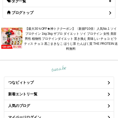
タグ一覧
ブログトップ
【最大30％OFF★神トククーポン】〈新規P10倍〉人気No.1 ソイ
プロテイン 1kg 3kg ザプロ ダイエット ソイ プロテイン 女性 美容
男性 植物性 プロテインダイエット 置き換え 美味しい チョコ ピラ
ティス チョコ 黒ごまきなこ ほうじ茶 たんぱく質 THE PROTEIN 送
料無料
tuna.be
つなビィトップ
新着エントリ一覧
人気のブログ
マイページログイン