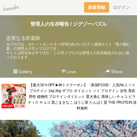
tuna.be
新規登録
ログイン
管理人の生存報告 / ジグゾーパズル
忠実なる音楽師
当ブログは、ポケットモンスターSPECIALのパロディ漫画サイト『竜の棲む
森』の管理人の写メブログです。
サイトは現在休止中ですが、この写メブログは管理人の生存報告のために使
っております。
Gallery
Love
Share
【最大30％OFF★神トククーポン】〈新規P10倍〉人気No.1 ソイ
プロテイン 1kg 3kg ザプロ ダイエット ソイ プロテイン 女性 美容
男性 植物性 プロテインダイエット 置き換え 美味しい チョコ ピラ
ティス チョコ 黒ごまきなこ ほうじ茶 たんぱく質 THE PROTEIN 送
料無料