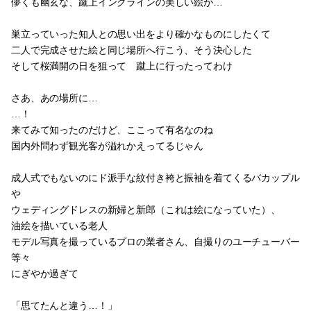
儚くも幽玄な、蹴上インクラインの美しい絵が…
巣立っていった知人との思い出をより確かなものにしたくて
二人で完成させた絵と同じ場所へ行こう、そう決心した
そして桜満開の日を狙って 蹴上に行ったってわけ
さあ、あの場所に…
…！
来てみて知ったのだけど、ここって有名なのね
国内外問わず観光客が溢れかえってるじゃん
成人式でもないのにド派手な紋付き袴と振袖を着てくるバカップル
や
ウェディングドレスの新婦と新郎（これは絵になっていた）、
油絵を描いている老人
モデル写真を撮っているプロの業者さん、自撮りのユーチューバー
等々
にぎやか過ぎて
「思てたんと違う…！」