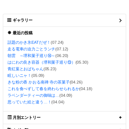
ギャラリー
最近の投稿
話題のかき氷EATだぜ！
(07.24)
走る電車の迫力ごとランチ
(07.12)
朝雲 ～堺和菓子巡り⑭～
(06.20)
はにわの良き容器（堺和菓子巡り⑬）
(05.30)
青紅葉とおばちゃん
(05.23)
眩しいニャ！
(05.09)
きな粉の香 かおる南禅 寺の茶菓子
(04.26)
これを食べずして春を終わらせられるか
(04.18)
ラベンダーティーの御味は…
(04.09)
思っていた絵と違う…！
(04.04)
月別エントリー