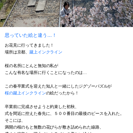
思っていた絵と違う…！
お花見に行ってきました！
場所は京都、
蹴上インクライン
桜の名所にとんと無知の私が
こんな有名な場所に行くことになったのは…
この春卒業式を迎えた知人と一緒にしたジグゾーパズルが
桜の蹴上インクライン
の絵だったから！
卒業前に完成させようと約束した初秋、
式を間近に控えた春先に、５００番目の最後のピースを入れた。
そこには、
満開の桜のもと無数の花びらが敷き詰められた線路、