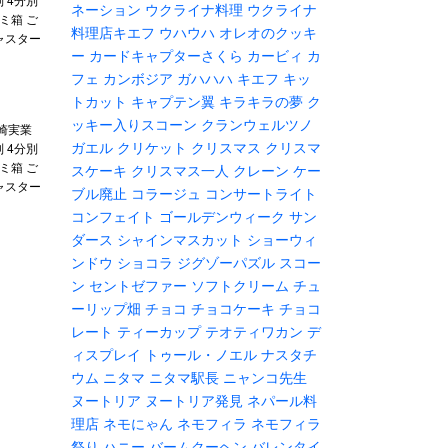
ネーション
ウクライナ料理
ウクライナ
ミ箱 ご
料理店キエフ
ウハウハ
オレオのクッキ
ャスター
ー
カードキャプターさくら
カービィ
カ
フェ
カンボジア
ガハハハ
キエフ
キッ
トカット
キャプテン翼
キラキラの夢
ク
ッキー入りスコーン
クランウェルツノ
崎実業
ガエル
クリケット
クリスマス
クリスマ
別 4分別
ミ箱 ご
スケーキ
クリスマス一人
クレーン
ケー
ャスター
ブル廃止
コラージュ
コンサートライト
コンフェイト
ゴールデンウィーク
サン
ダース
シャインマスカット
ショーウィ
ンドウ
ショコラ
ジグゾーパズル
スコー
ン
セントゼファー
ソフトクリーム
チュ
ーリップ畑
チョコ
チョコケーキ
チョコ
レート
ティーカップ
テオティワカン
デ
ィスプレイ
トゥール・ノエル
ナスタチ
ウム
ニタマ
ニタマ駅長
ニャンコ先生
ヌートリア
ヌートリア発見
ネパール料
理店
ネモにゃん
ネモフィラ
ネモフィラ
祭り
ハニー
バームクーヘン
バレンタイ