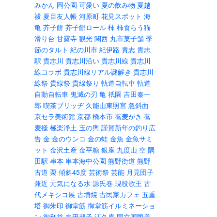
みかん
岡公園
可愛い
夏の飲み物
夏越
祓
夏目友人帳
河原町
花見スポット
海
亀
芥子餅
芥子餅ロール
柿
柿食らう猫
滑り台
甘露寺
観光
関西
丸市菓子舗
季
節のタルト
紀の川市
紀伊路
貴志
貴志
駅
貴志川
貴志川沿い
貴志川線
貴志川
線コラボ
貴志川線リアル謎解き
貴志川
線祭
貴線祭
貴線祭り
軌道自転車
軌道
自動自転車
鬼滅の刃
亀
祇園
吉田秦一
郎
喫茶ブリッヂ
久能山東照宮
急斜面
京セラ美術館
京都
橋本市
蕎麦がき
蕎
麦掻
極楽浄土
玉の輿
謹賀新年の釣り広
告
金
金のウンコ
金の蛙
金魚
金魚サミ
ット
金沢土産
金平糖
銀座
九度山
空
隅
田駅
串本
串本海中公園
熊野街道
熊野
古道
栗
傾斜45度
芸術祭
芸能
月見団子
兼近
元気になる水
源氏巻
現役歌王
古
代メキシコ展
古墳焼
古民家カフェ
五重
塔
御朱印
御堂筋
御堂筋イルミネーショ
ン
御利益
向田邦子
江久庵
国立国際美