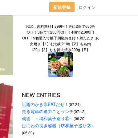
新規登録
ログイン
お試し送料無料1,399円！更に2個で600円
OFF！3個で1,200円OFF！4個で2,000円
OFF！5個購入で柚子胡椒おまけ！鶏たたき 炭
火焼き【1】むね肉210g【2】もも肉
120g【3】もも炭火焼き200g【P】
re
NEW ENTRIES
話題のかき氷EATだぜ！
(07.24)
走る電車の迫力ごとランチ
(07.12)
朝雲　～堺和菓子巡り⑭～
(06.20)
はにわの良き容器（堺和菓子巡り⑬）
(05.30)