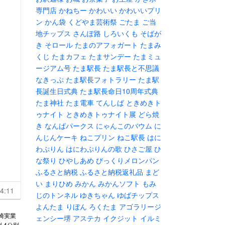
専門店
かねちー
かわいい
かわいいプリ
ン
かん袋
くどやま芸術祭
ごたま
ご当
地チップス
さんぽ路
しろいくも
そばが
き
そロール
たまのアフォガート
たまみ
くじ
たまカフェ
たまサンデー
たまミュ
ージアム号
たま駅長
たま駅長と不思議
なきっぷ
たま駅長フォトラリー
たま駅
長誕生日式典
たま駅長命日10周年式典
たま神社
たま電車
てんしば
ときめきト
ゥナイト
ときめきトゥナイト展
どら焼
き
なんばパークス
にゃんこのバウム
に
んじんケーキ
ねこプリン
ねこ駅長
はに
わぷりん
はにわぷりんの歌
ひさご屋
ひ
な祭り
ひやしあめ
びっくりメロンパン
ふるさと納税
ふるさと納税返礼品
まど
い
まりひめ
みかん
みかんソフト
もみ
4:11
じのトンネル
ゆきちゃん
ゆばチップス
よんたま
りぼん
ろくたま
アゴラリージ
崎実業
ェンシー堺
アステカ
イクジット
イルミ
別 4分別