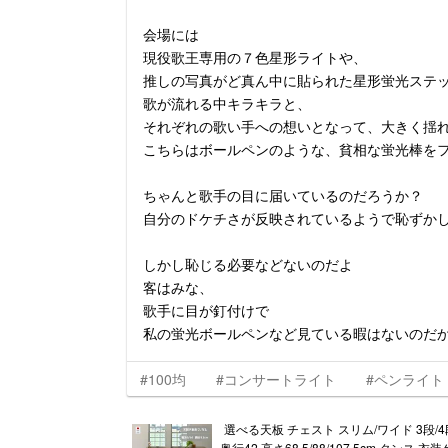
会場には
現役歌王専用の７色星形ライトや、
推しの写真がど真ん中に貼られた星形蛍光ステ
歌が流れる中キラキラと、
それぞれの歌い手への想いとなって、大きく揺
こちらはボールペンのような、貧相な蛍光棒を
ちゃんと歌手の目に届いているのだろうか？
自分のドケチさが反映されているようで恥ずか
しかし恥じる必要などないのだよ
客はみな、
歌手に目が釘付けで
私の蛍光ボールペンなど見ている暇はないのだ
#100均
#コンサートライト
#ペンライト
選べる天板 チェスト スリム/ワイド 3段/4段/
奥行42 高さ68.5/88/107.5cm タンス 