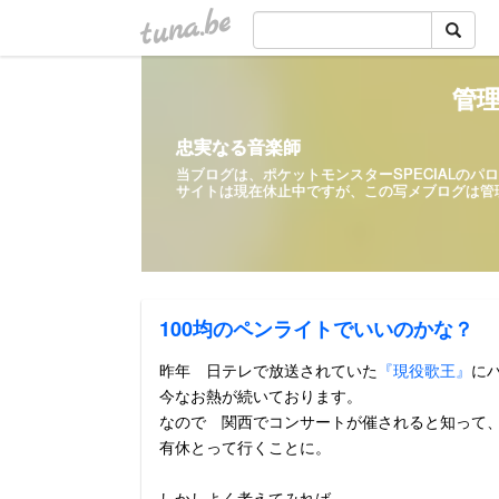
tuna.be
管理
忠実なる音楽師
当ブログは、ポケットモンスターSPECIALの
サイトは現在休止中ですが、この写メ
100均のペンライトでいいのかな？
昨年 日テレで放送されていた
『現役歌王』
に
今なお熱が続いております。
なので 関西でコンサートが催されると知って
有休とって行くことに。
しかしよく考えてみれば、