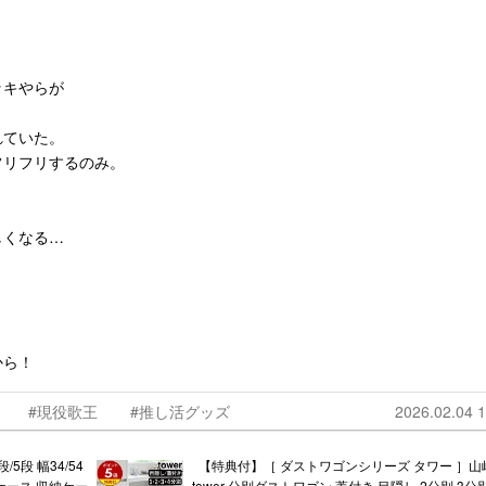
ッキやらが
れていた。
フリフリするのみ。
しくなる…
から！
#現役歌王
#推し活グッズ
2026.02.04 1
5段 幅34/54
【特典付】［ ダストワゴンシリーズ タワー ］山
衣装ケース 収納ケー
tower 分別ダストワゴン 蓋付き 目隠し 2分別 3分