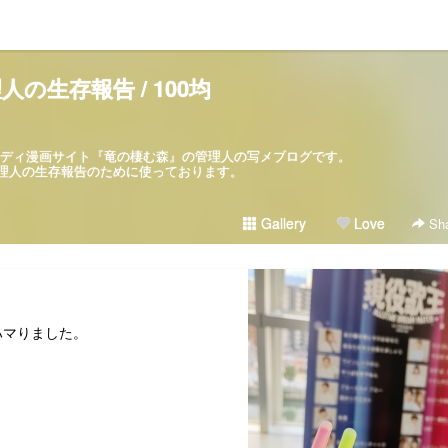
人の生存報告 / 100均
パロディ漫画サイト『竜の棲む森』の管理人の写メブログです。
ブログは管理人の生存報告のために使っております。
Gallery
Love
Sha
ハマりました。
、