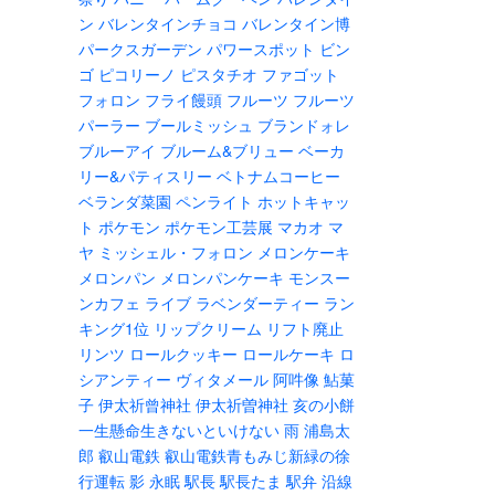
ン
バレンタインチョコ
バレンタイン博
パークスガーデン
パワースポット
ビン
ゴ
ピコリーノ
ピスタチオ
ファゴット
フォロン
フライ饅頭
フルーツ
フルーツ
パーラー
ブールミッシュ
ブランドォレ
ブルーアイ
ブルーム&ブリュー
ベーカ
リー&パティスリー
ベトナムコーヒー
ベランダ菜園
ペンライト
ホットキャッ
ト
ポケモン
ポケモン工芸展
マカオ
マ
ヤ
ミッシェル・フォロン
メロンケーキ
メロンパン
メロンパンケーキ
モンスー
ンカフェ
ライブ
ラベンダーティー
ラン
キング1位
リップクリーム
リフト廃止
リンツ
ロールクッキー
ロールケーキ
ロ
シアンティー
ヴィタメール
阿吽像
鮎菓
子
伊太祈曾神社
伊太祈曽神社
亥の小餅
一生懸命生きないといけない
雨
浦島太
郎
叡山電鉄
叡山電鉄青もみじ新緑の徐
行運転
影
永眠
駅長
駅長たま
駅弁
沿線