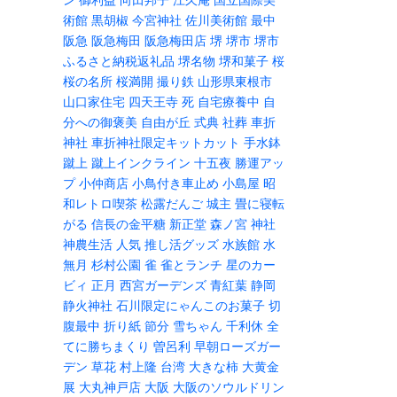
術館
黒胡椒
今宮神社
佐川美術館
最中
阪急
阪急梅田
阪急梅田店
堺
堺市
堺市
ふるさと納税返礼品
堺名物
堺和菓子
桜
桜の名所
桜満開
撮り鉄
山形県東根市
山口家住宅
四天王寺
死
自宅療養中
自
分への御褒美
自由が丘
式典
社葬
車折
神社
車折神社限定キットカット
手水鉢
蹴上
蹴上インクライン
十五夜
勝運アッ
プ
小仲商店
小鳥付き車止め
小島屋
昭
和レトロ喫茶
松露だんご
城主
畳に寝転
がる
信長の金平糖
新正堂
森ノ宮
神社
神農生活
人気
推し活グッズ
水族館
水
無月
杉村公園
雀
雀とランチ
星のカー
ビィ
正月
西宮ガーデンズ
青紅葉
静岡
静火神社
石川限定にゃんこのお菓子
切
腹最中
折り紙
節分
雪ちゃん
千利休
全
てに勝ちまくり
曽呂利
早朝ローズガー
デン
草花
村上隆
台湾
大きな柿
大黄金
展
大丸神戸店
大阪
大阪のソウルドリン