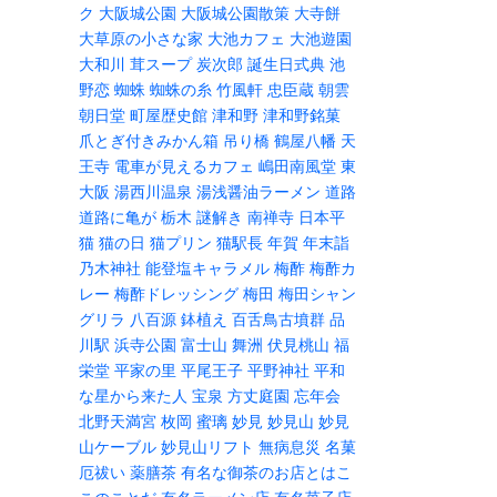
ク
大阪城公園
大阪城公園散策
大寺餅
大草原の小さな家
大池カフェ
大池遊園
大和川
茸スープ
炭次郎
誕生日式典
池
野恋
蜘蛛
蜘蛛の糸
竹風軒
忠臣蔵
朝雲
朝日堂
町屋歴史館
津和野
津和野銘菓
爪とぎ付きみかん箱
吊り橋
鶴屋八幡
天
王寺
電車が見えるカフェ
嶋田南風堂
東
大阪
湯西川温泉
湯浅醤油ラーメン
道路
道路に亀が
栃木
謎解き
南禅寺
日本平
猫
猫の日
猫プリン
猫駅長
年賀
年末詣
乃木神社
能登塩キャラメル
梅酢
梅酢カ
レー
梅酢ドレッシング
梅田
梅田シャン
グリラ
八百源
鉢植え
百舌鳥古墳群
品
川駅
浜寺公園
富士山
舞洲
伏見桃山
福
栄堂
平家の里
平尾王子
平野神社
平和
な星から来た人
宝泉
方丈庭園
忘年会
北野天満宮
枚岡
蜜璃
妙見
妙見山
妙見
山ケーブル
妙見山リフト
無病息災
名菓
厄祓い
薬膳茶
有名な御茶のお店とはこ