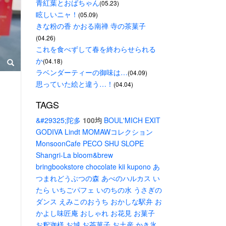
青紅葉とおばちゃん
(05.23)
眩しいニャ！
(05.09)
きな粉の香 かおる南禅 寺の茶菓子
(04.26)
これを食べずして春を終わらせられる
か
(04.18)
ラベンダーティーの御味は…
(04.09)
思っていた絵と違う…！
(04.04)
TAGS
&#29325;陀多
100均
BOUL'MICH
EXIT
GODIVA
Lindt
MOMAWコレクション
MonsoonCafe
PECO
SHU
SLOPE
Shangri-La
bloom&brew
bringbookstore
chocolate
kii
kupono
あ
つまれどうぶつの森
あべのハルカス
い
たら
いちごパフェ
いのちの水
うさぎの
ダンス
えみこのおうち
おかしな駅弁
お
かよし味匠庵
おしゃれ
お花見
お菓子
お釈迦様
お城
お茶菓子
お土産
かき氷