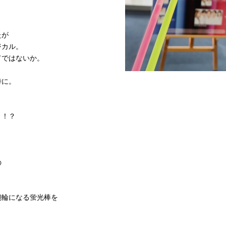
たが
ジカル。
てではないか。
特に。
、
ょ！？
の
腕輪になる蛍光棒を