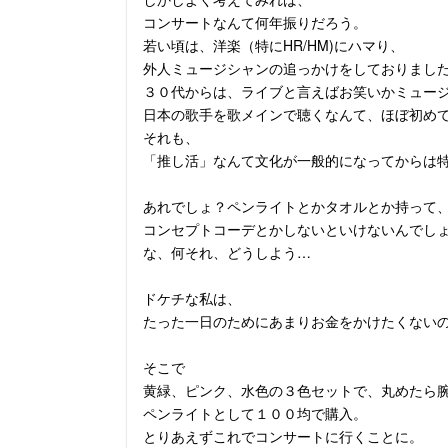
コンサートなんて何年振りだろう。
若い頃は、洋楽（特にHR/HM)にハマり、
外人ミュージシャンの追っかけをしておりまし
３０代からは、ライブと言えばお笑いかミュー
日本の歌手を歌メインで聴くなんて、ほぼ初め
それも、
「推し活」なんて文化が一般的になってからは
あれでしょ？ペンライトとかタオルとか持って
コンセプトコーデとかしないといけないんでし
な、何それ、どうしよう…
ドケチな私は、
たった一日のためにあまりお金をかけたくない
そこで
黄緑、ピンク、水色の３色セットで、丸めたら
ペンライトとして１００均で購入。
とりあえずこれでコンサートに行くことに。