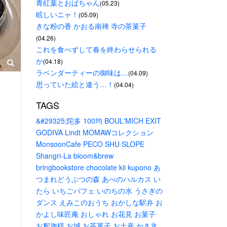
青紅葉とおばちゃん
(05.23)
眩しいニャ！
(05.09)
きな粉の香 かおる南禅 寺の茶菓子
(04.26)
これを食べずして春を終わらせられる
か
(04.18)
ラベンダーティーの御味は…
(04.09)
思っていた絵と違う…！
(04.04)
TAGS
&#29325;陀多
100均
BOUL'MICH
EXIT
GODIVA
Lindt
MOMAWコレクション
MonsoonCafe
PECO
SHU
SLOPE
Shangri-La
bloom&brew
bringbookstore
chocolate
kii
kupono
あ
つまれどうぶつの森
あべのハルカス
い
たら
いちごパフェ
いのちの水
うさぎの
ダンス
えみこのおうち
おかしな駅弁
お
かよし味匠庵
おしゃれ
お花見
お菓子
お釈迦様
お城
お茶菓子
お土産
かき氷