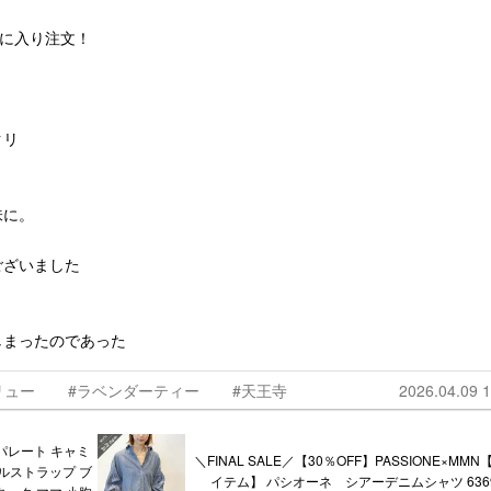
気に入り注文！
クリ
味に。
ございました
しまったのであった
リュー
#ラベンダーティー
#天王寺
2026.04.09 1
パレート キャミ
＼FINAL SALE／【30％OFF】PASSIONE×MM
ルストラップ ブ
イテム】 パシオーネ シアーデニムシャツ 6369