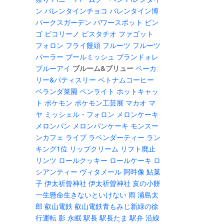
ン
バレンタインチョコ
バレンタイン博
パークスガーデン
パワースポット
ビン
ゴ
ピコリーノ
ピスタチオ
ファゴット
フォロン
フライ饅頭
フルーツ
フルーツ
パーラー
ブールミッシュ
ブランドォレ
ブルーアイ
ブルーム&ブリュー
ベーカ
リー&パティスリー
ベトナムコーヒー
ベランダ菜園
ペンライト
ホットキャッ
ト
ポケモン
ポケモン工芸展
マカオ
マ
ヤ
ミッシェル・フォロン
メロンケーキ
メロンパン
メロンパンケーキ
モンスー
ンカフェ
ライブ
ラベンダーティー
ラン
キング1位
リップクリーム
リフト廃止
リンツ
ロールクッキー
ロールケーキ
ロ
シアンティー
ヴィタメール
阿吽像
鮎菓
子
伊太祈曾神社
伊太祈曽神社
亥の小餅
一生懸命生きないといけない
雨
浦島太
郎
叡山電鉄
叡山電鉄青もみじ新緑の徐
行運転
影
永眠
駅長
駅長たま
駅弁
沿線