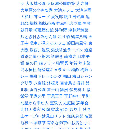
ク
大阪城公園
大阪城公園散策
大寺餅
大草原の小さな家
大池カフェ
大池遊園
大和川
茸スープ
炭次郎
誕生日式典
池
野恋
蜘蛛
蜘蛛の糸
竹風軒
忠臣蔵
朝雲
朝日堂
町屋歴史館
津和野
津和野銘菓
爪とぎ付きみかん箱
吊り橋
鶴屋八幡
天
王寺
電車が見えるカフェ
嶋田南風堂
東
大阪
湯西川温泉
湯浅醤油ラーメン
道路
道路に亀が
栃木
謎解き
南禅寺
日本平
猫
猫の日
猫プリン
猫駅長
年賀
年末詣
乃木神社
能登塩キャラメル
梅酢
梅酢カ
レー
梅酢ドレッシング
梅田
梅田シャン
グリラ
八百源
鉢植え
百舌鳥古墳群
品
川駅
浜寺公園
富士山
舞洲
伏見桃山
福
栄堂
平家の里
平尾王子
平野神社
平和
な星から来た人
宝泉
方丈庭園
忘年会
北野天満宮
枚岡
蜜璃
妙見
妙見山
妙見
山ケーブル
妙見山リフト
無病息災
名菓
厄祓い
薬膳茶
有名な御茶のお店とはこ