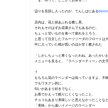
辺りを見回し入ったのが、てんしばにある
bloo
店内は、花と緑あふれる癒し系。
それもそのはずお花屋さんでもあるのだ。
ちょっと甘いものを食べて疲れをとろう、
と思って注文したフルーツソーダのフロートは
中に入っていた桃が思いのほか甘く癒された
「しかしちょっと寒くなったわね、あったかい
メニューを見ると、『ラベンダーティー』の文
？
もちろん花のラベンダーは知っていますよ、不
でもワタクシ的に、
匂いがあまり好きでなく、
お香でかえって眠りにくくなったこと、
チョコもあまり美味しいと思えなかったことな
「美味」から遠いイメージのラベンダー