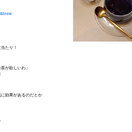
m&brew
大当たり！
お茶が欲しいわ」
字
眠に効果があるのだとか
ど