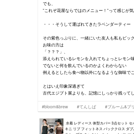
でも、
”これぞ花屋ならではのメニュー！”って感じが
・・・そうして運ばれてきたラベンダーティー
その紫色っぷりに、一緒にいた友人も私もビッ
お味の方は
「？？？」、
添えられているレモンを入れてちょっとレモン
でないと何を飲んでいるのかよくわからない
例えるとしたら食べ物以外になるような御味で
とはいえ印象深過ぎて
古代エジプト展よりも、記憶にしっかり残って
#bloom&brew
#てんしば
#ブルーム&ブ
水着 レディース 体型カバー 3点セット セ
キニ リブ フィットネス バッククロス ダブ