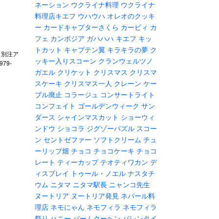
ネーション
ウクライナ料理
ウクライナ
料理店キエフ
ウハウハ
オレオのクッキ
ー
カードキャプターさくら
カービィ
カ
フェ
カンボジア
ガハハハ
キエフ
キッ
トカット
キャプテン翼
キラキラの夢
ク
N【別注ア
ッキー入りスコーン
クランウェルツノ
79-
ガエル
クリケット
クリスマス
クリスマ
スケーキ
クリスマス一人
クレーン
ケー
ブル廃止
コラージュ
コンサートライト
コンフェイト
ゴールデンウィーク
サン
ダース
シャインマスカット
ショーウィ
ンドウ
ショコラ
ジグゾーパズル
スコー
ン
セントゼファー
ソフトクリーム
チュ
ーリップ畑
チョコ
チョコケーキ
チョコ
レート
ティーカップ
テオティワカン
デ
ィスプレイ
トゥール・ノエル
ナスタチ
ウム
ニタマ
ニタマ駅長
ニャンコ先生
ヌートリア
ヌートリア発見
ネパール料
理店
ネモにゃん
ネモフィラ
ネモフィラ
祭り
ハニー
バームクーヘン
バレンタイ