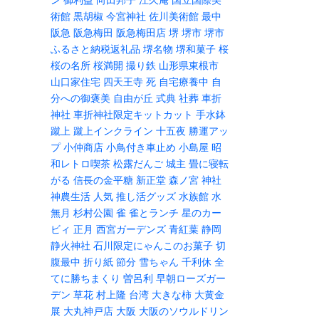
術館
黒胡椒
今宮神社
佐川美術館
最中
阪急
阪急梅田
阪急梅田店
堺
堺市
堺市
ふるさと納税返礼品
堺名物
堺和菓子
桜
桜の名所
桜満開
撮り鉄
山形県東根市
山口家住宅
四天王寺
死
自宅療養中
自
分への御褒美
自由が丘
式典
社葬
車折
神社
車折神社限定キットカット
手水鉢
蹴上
蹴上インクライン
十五夜
勝運アッ
プ
小仲商店
小鳥付き車止め
小島屋
昭
和レトロ喫茶
松露だんご
城主
畳に寝転
がる
信長の金平糖
新正堂
森ノ宮
神社
神農生活
人気
推し活グッズ
水族館
水
無月
杉村公園
雀
雀とランチ
星のカー
ビィ
正月
西宮ガーデンズ
青紅葉
静岡
静火神社
石川限定にゃんこのお菓子
切
腹最中
折り紙
節分
雪ちゃん
千利休
全
てに勝ちまくり
曽呂利
早朝ローズガー
デン
草花
村上隆
台湾
大きな柿
大黄金
展
大丸神戸店
大阪
大阪のソウルドリン