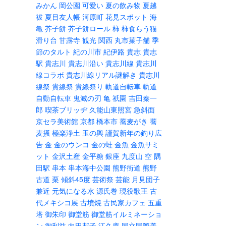
みかん
岡公園
可愛い
夏の飲み物
夏越
祓
夏目友人帳
河原町
花見スポット
海
亀
芥子餅
芥子餅ロール
柿
柿食らう猫
滑り台
甘露寺
観光
関西
丸市菓子舗
季
節のタルト
紀の川市
紀伊路
貴志
貴志
駅
貴志川
貴志川沿い
貴志川線
貴志川
線コラボ
貴志川線リアル謎解き
貴志川
線祭
貴線祭
貴線祭り
軌道自転車
軌道
自動自転車
鬼滅の刃
亀
祇園
吉田秦一
郎
喫茶ブリッヂ
久能山東照宮
急斜面
京セラ美術館
京都
橋本市
蕎麦がき
蕎
麦掻
極楽浄土
玉の輿
謹賀新年の釣り広
告
金
金のウンコ
金の蛙
金魚
金魚サミ
ット
金沢土産
金平糖
銀座
九度山
空
隅
田駅
串本
串本海中公園
熊野街道
熊野
古道
栗
傾斜45度
芸術祭
芸能
月見団子
兼近
元気になる水
源氏巻
現役歌王
古
代メキシコ展
古墳焼
古民家カフェ
五重
塔
御朱印
御堂筋
御堂筋イルミネーショ
ン
御利益
向田邦子
江久庵
国立国際美