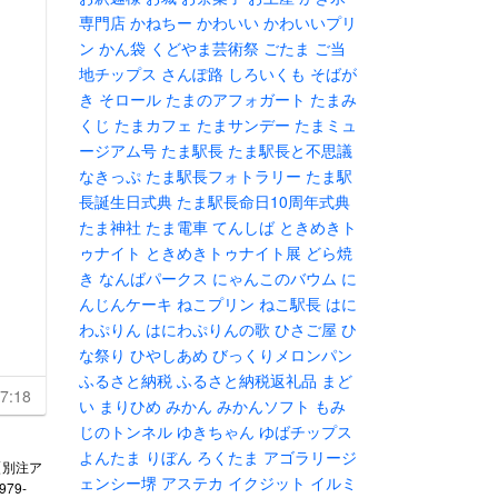
専門店
かねちー
かわいい
かわいいプリ
ン
かん袋
くどやま芸術祭
ごたま
ご当
地チップス
さんぽ路
しろいくも
そばが
き
そロール
たまのアフォガート
たまみ
くじ
たまカフェ
たまサンデー
たまミュ
ージアム号
たま駅長
たま駅長と不思議
なきっぷ
たま駅長フォトラリー
たま駅
長誕生日式典
たま駅長命日10周年式典
たま神社
たま電車
てんしば
ときめきト
ゥナイト
ときめきトゥナイト展
どら焼
き
なんばパークス
にゃんこのバウム
に
んじんケーキ
ねこプリン
ねこ駅長
はに
わぷりん
はにわぷりんの歌
ひさご屋
ひ
な祭り
ひやしあめ
びっくりメロンパン
ふるさと納税
ふるさと納税返礼品
まど
7:18
い
まりひめ
みかん
みかんソフト
もみ
じのトンネル
ゆきちゃん
ゆばチップス
よんたま
りぼん
ろくたま
アゴラリージ
N【別注ア
ェンシー堺
アステカ
イクジット
イルミ
79-