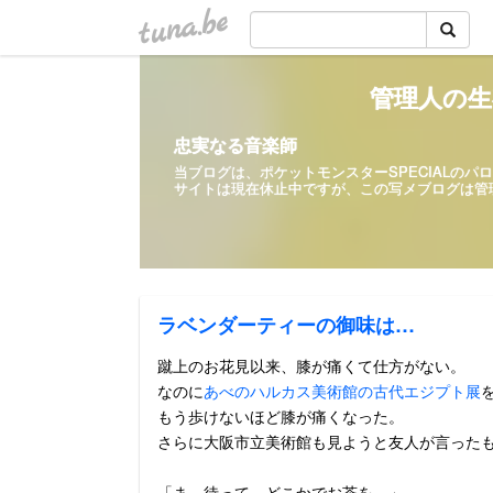
tuna.be
管理人の生
忠実なる音楽師
当ブログは、ポケットモンスターSPECIALの
サイトは現在休止中ですが、この写メ
ラベンダーティーの御味は…
蹴上のお花見以来、膝が痛くて仕方がない。
なのに
あべのハルカス美術館の古代エジプト展
もう歩けないほど膝が痛くなった。
さらに大阪市立美術館も見ようと友人が言った
「ま、待って、どこかでお茶を…」