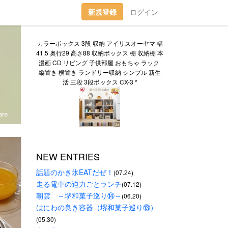
新規登録
ログイン
カラーボックス 3段 収納 アイリスオーヤマ 幅
41.5 奥行29 高さ88 収納ボックス 棚 収納棚 本 
漫画 CD リビング 子供部屋 おもちゃ ラック 
縦置き 横置き ランドリー収納 シンプル 新生
活 三段 3段ボックス CX-3 *
re
NEW ENTRIES
話題のかき氷EATだぜ！
(07.24)
走る電車の迫力ごとランチ
(07.12)
朝雲　～堺和菓子巡り⑭～
(06.20)
はにわの良き容器（堺和菓子巡り⑬）
(05.30)