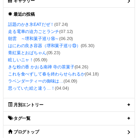
ギャラリー
最近の投稿
話題のかき氷EATだぜ！
(07.24)
走る電車の迫力ごとランチ
(07.12)
朝雲 ～堺和菓子巡り⑭～
(06.20)
はにわの良き容器（堺和菓子巡り⑬）
(05.30)
青紅葉とおばちゃん
(05.23)
眩しいニャ！
(05.09)
きな粉の香 かおる南禅 寺の茶菓子
(04.26)
これを食べずして春を終わらせられるか
(04.18)
ラベンダーティーの御味は…
(04.09)
思っていた絵と違う…！
(04.04)
月別エントリー
タグ一覧
ブログトップ