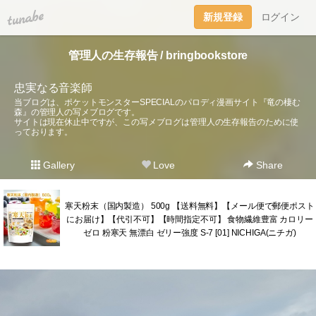
tuna.be
新規登録
ログイン
管理人の生存報告 / bringbookstore
忠実なる音楽師
当ブログは、ポケットモンスターSPECIALのパロディ漫画サイト『竜の棲む
森』の管理人の写メブログです。
サイトは現在休止中ですが、この写メブログは管理人の生存報告のために使
っております。
Gallery
Love
Share
寒天粉末（国内製造） 500g 【送料無料】【メール便で郵便ポスト
にお届け】【代引不可】【時間指定不可】 食物繊維豊富 カロリー
ゼロ 粉寒天 無漂白 ゼリー強度 S-7 [01] NICHIGA(ニチガ)