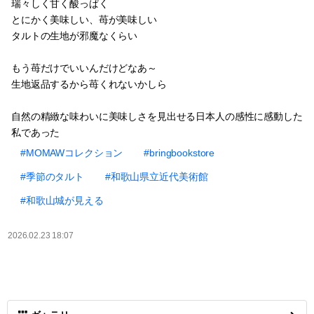
瑞々しく甘く酸っぱく
とにかく美味しい、苺が美味しい
タルトの生地が邪魔なくらい
もう苺だけでいいんだけどなあ～
生地返品するから苺くれないかしら
自然の精緻な味わいに美味しさを見出せる日本人の感性に感動した
私であった
#MOMAWコレクション
#bringbookstore
#季節のタルト
#和歌山県立近代美術館
#和歌山城が見える
2026.02.23 18:07