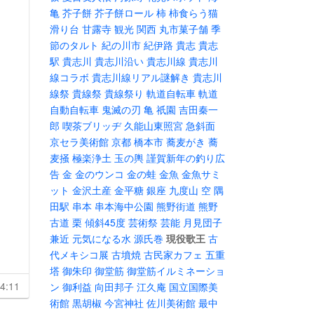
亀
芥子餅
芥子餅ロール
柿
柿食らう猫
滑り台
甘露寺
観光
関西
丸市菓子舗
季
節のタルト
紀の川市
紀伊路
貴志
貴志
駅
貴志川
貴志川沿い
貴志川線
貴志川
線コラボ
貴志川線リアル謎解き
貴志川
線祭
貴線祭
貴線祭り
軌道自転車
軌道
自動自転車
鬼滅の刃
亀
祇園
吉田秦一
郎
喫茶ブリッヂ
久能山東照宮
急斜面
京セラ美術館
京都
橋本市
蕎麦がき
蕎
麦掻
極楽浄土
玉の輿
謹賀新年の釣り広
告
金
金のウンコ
金の蛙
金魚
金魚サミ
ット
金沢土産
金平糖
銀座
九度山
空
隅
田駅
串本
串本海中公園
熊野街道
熊野
古道
栗
傾斜45度
芸術祭
芸能
月見団子
兼近
元気になる水
源氏巻
現役歌王
古
代メキシコ展
古墳焼
古民家カフェ
五重
塔
御朱印
御堂筋
御堂筋イルミネーショ
4:11
ン
御利益
向田邦子
江久庵
国立国際美
術館
黒胡椒
今宮神社
佐川美術館
最中