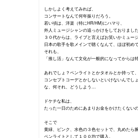
しかしよく考えてみれば、
コンサートなんて何年振りだろう。
若い頃は、洋楽（特にHR/HM)にハマり、
外人ミュージシャンの追っかけをしておりまし
３０代からは、ライブと言えばお笑いかミュー
日本の歌手を歌メインで聴くなんて、ほぼ初め
それも、
「推し活」なんて文化が一般的になってからは
あれでしょ？ペンライトとかタオルとか持って
コンセプトコーデとかしないといけないんでし
な、何それ、どうしよう…
ドケチな私は、
たった一日のためにあまりお金をかけたくない
そこで
黄緑、ピンク、水色の３色セットで、丸めたら
ペンライトとして１００均で購入。