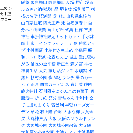
阪急
阪急梅田
阪急梅田店
堺
堺市
堺市
止め シ
ふるさと納税返礼品
堺名物
堺和菓子
桜
型犬 中型
桜の名所
桜満開
撮り鉄
山形県東根市
 フロー
山口家住宅
四天王寺
死
自宅療養中
自
分への御褒美
自由が丘
式典
社葬
車折
神社
車折神社限定キットカット
手水鉢
蹴上
蹴上インクライン
十五夜
勝運アッ
プ
小仲商店
小鳥付き車止め
小島屋
昭
和レトロ喫茶
松露だんご
城主
畳に寝転
がる
信長の金平糖
新正堂
森ノ宮
神社
神農生活
人気
推し活グッズ
水族館
水
無月
杉村公園
雀
雀とランチ
星のカー
ビィ
正月
西宮ガーデンズ
青紅葉
静岡
静火神社
石川限定にゃんこのお菓子
切
腹最中
折り紙
節分
雪ちゃん
千利休
全
てに勝ちまくり
曽呂利
早朝ローズガー
デン
草花
村上隆
台湾
大きな柿
大黄金
展
大丸神戸店
大阪
大阪のソウルドリン
ク
大阪城公園
大阪城公園散策
大寺餅
大草原の小さな家
大池カフェ
大池遊園