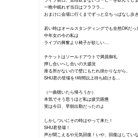
一晩中眠れず当日はフラフラ…
おまけに会場に行くまでずっと立ちっぱなし歩
若い時はオールスタンディングでも全然OKだっ
中年女の今の私は
ライブの興奮より椅子が欲しい…
チケットはソールドアウトで満員御礼
押し合いへし合いの大盛況
座る所がないので壁にもたれ掛かりながら、
SHU君の登場を1時間以上待ち続ける…
（一曲聴いたら帰ろうか）
本気でそう思うほど私は疲労困憊
実は今日、早朝出勤だったのよ
しかしついにその時はやって来た！
SHU君登場！
声が聞こえるや元気回復！いや、回復はしてい