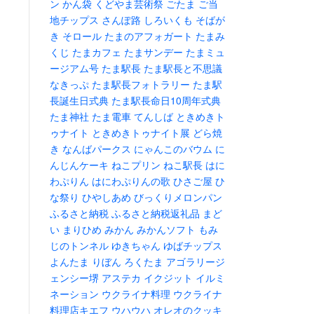
ン
かん袋
くどやま芸術祭
ごたま
ご当
地チップス
さんぽ路
しろいくも
そばが
き
そロール
たまのアフォガート
たまみ
くじ
たまカフェ
たまサンデー
たまミュ
ージアム号
たま駅長
たま駅長と不思議
なきっぷ
たま駅長フォトラリー
たま駅
長誕生日式典
たま駅長命日10周年式典
たま神社
たま電車
てんしば
ときめきト
ゥナイト
ときめきトゥナイト展
どら焼
き
なんばパークス
にゃんこのバウム
に
んじんケーキ
ねこプリン
ねこ駅長
はに
わぷりん
はにわぷりんの歌
ひさご屋
ひ
な祭り
ひやしあめ
びっくりメロンパン
ふるさと納税
ふるさと納税返礼品
まど
い
まりひめ
みかん
みかんソフト
もみ
じのトンネル
ゆきちゃん
ゆばチップス
よんたま
りぼん
ろくたま
アゴラリージ
ェンシー堺
アステカ
イクジット
イルミ
ネーション
ウクライナ料理
ウクライナ
料理店キエフ
ウハウハ
オレオのクッキ