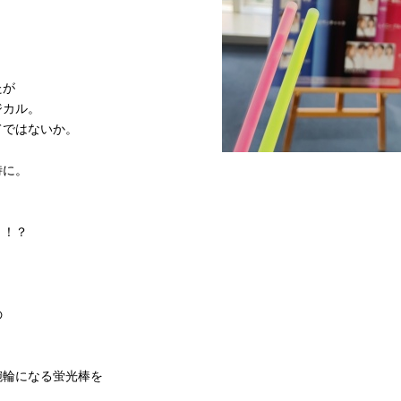
たが
ジカル。
てではないか。
特に。
、
ょ！？
の
腕輪になる蛍光棒を