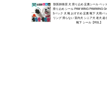
獣医師推奨 犬 滑り止め 足裏シール ペッ
滑り止め シール PAW WING PAWWING Grip 
3パック 犬 靴 おすすめ 足裏 靴下 犬用パ
リング 滑らない 室内犬 シニア犬 老犬 超
靴下 シール【RSL】