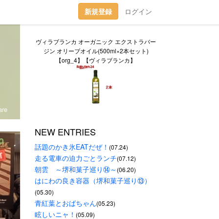
新規登録
ログイン
ヴィラブランカ オーガニック エクストラバー
ジン オリーブオイル(500ml×2本セット)
【org_4】【ヴィラブランカ】
re
NEW ENTRIES
話題のかき氷EATだぜ！
(07.24)
走る電車の迫力ごとランチ
(07.12)
朝雲　～堺和菓子巡り⑭～
(06.20)
はにわの良き容器（堺和菓子巡り⑬）
(05.30)
青紅葉とおばちゃん
(05.23)
眩しいニャ！
(05.09)