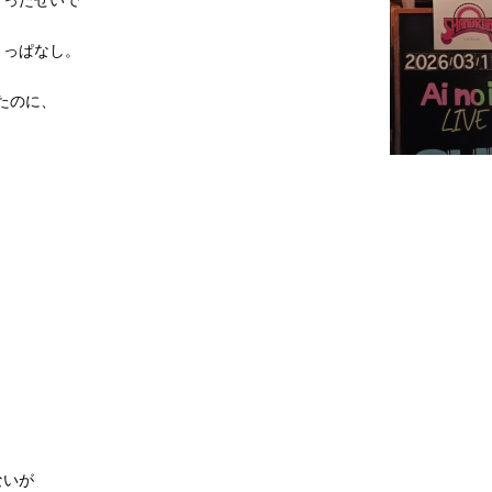
きっぱなし。
たのに、
ないが