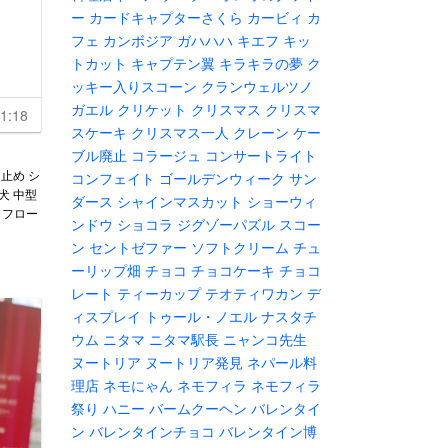
ー
カードキャプターさくら
カービィ
カ
フェ
カンボジア
ガハハハ
キエフ
キッ
トカット
キャプテン翼
キラキラの夢
ク
ッキー入りスコーン
クランウェルツノ
ガエル
クリケット
クリスマス
クリスマ
1:18
スケーキ
クリスマス一人
クレーン
ケー
ブル廃止
コラージュ
コンサートライト
止め シ
コンフェイト
ゴールデンウィーク
サン
型犬 中型
ダース
シャインマスカット
ショーウィ
 フロー
ンドウ
ショコラ
ジグゾーパズル
スコー
ン
セントゼファー
ソフトクリーム
チュ
ーリップ畑
チョコ
チョコケーキ
チョコ
レート
ティーカップ
テオティワカン
デ
ィスプレイ
トゥール・ノエル
ナスタチ
ウム
ニタマ
ニタマ駅長
ニャンコ先生
ヌートリア
ヌートリア発見
ネパール料
理店
ネモにゃん
ネモフィラ
ネモフィラ
祭り
ハニー
バームクーヘン
バレンタイ
ン
バレンタインチョコ
バレンタイン博