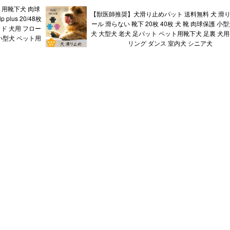
ト用靴下犬 肉球
【獣医師推奨】犬滑り止めパット 送料無料 犬 滑り
plus 20/48枚
ール 滑らない 靴下 20枚 40枚 犬 靴 肉球保護 小
ッド 犬用 フロー
犬 大型犬 老犬 足パット ペット用靴下犬 足裏 犬用
小型犬 ペット用
リング ダンス 室内犬 シニア犬