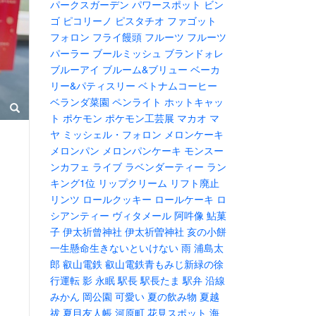
パークスガーデン
パワースポット
ビン
ゴ
ピコリーノ
ピスタチオ
ファゴット
フォロン
フライ饅頭
フルーツ
フルーツ
パーラー
ブールミッシュ
ブランドォレ
ブルーアイ
ブルーム&ブリュー
ベーカ
リー&パティスリー
ベトナムコーヒー
ベランダ菜園
ペンライト
ホットキャッ
ト
ポケモン
ポケモン工芸展
マカオ
マ
ヤ
ミッシェル・フォロン
メロンケーキ
メロンパン
メロンパンケーキ
モンスー
ンカフェ
ライブ
ラベンダーティー
ラン
キング1位
リップクリーム
リフト廃止
リンツ
ロールクッキー
ロールケーキ
ロ
シアンティー
ヴィタメール
阿吽像
鮎菓
子
伊太祈曾神社
伊太祈曽神社
亥の小餅
一生懸命生きないといけない
雨
浦島太
郎
叡山電鉄
叡山電鉄青もみじ新緑の徐
行運転
影
永眠
駅長
駅長たま
駅弁
沿線
みかん
岡公園
可愛い
夏の飲み物
夏越
祓
夏目友人帳
河原町
花見スポット
海