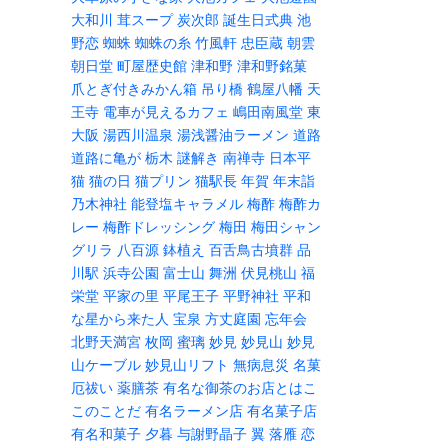
大和川
茸スープ
炭次郎
誕生日式典
池
野恋
蜘蛛
蜘蛛の糸
竹風軒
忠臣蔵
朝雲
朝日堂
町屋歴史館
津和野
津和野銘菓
爪とぎ付きみかん箱
吊り橋
鶴屋八幡
天
王寺
電車が見えるカフェ
嶋田南風堂
東
大阪
湯西川温泉
湯浅醤油ラーメン
道路
道路に亀が
栃木
謎解き
南禅寺
日本平
猫
猫の日
猫プリン
猫駅長
年賀
年末詣
乃木神社
能登塩キャラメル
梅酢
梅酢カ
レー
梅酢ドレッシング
梅田
梅田シャン
グリラ
八百源
鉢植え
百舌鳥古墳群
品
川駅
浜寺公園
富士山
舞洲
伏見桃山
福
栄堂
平家の里
平尾王子
平野神社
平和
な星から来た人
宝泉
方丈庭園
忘年会
北野天満宮
枚岡
蜜璃
妙見
妙見山
妙見
山ケーブル
妙見山リフト
無病息災
名菓
厄祓い
薬膳茶
有名な御茶のお店とはこ
このことだ
有名ラーメン店
有名菓子店
有名和菓子
夕暮
与謝野晶子
翼
落雁
恋