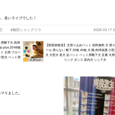
る、良いライブでした！
王
#梅田シャングリラ
2026.03.17 2
ト用靴下犬 肉球
【獣医師推奨】犬滑り止めパット 送料無料 犬 滑り
plus 20/48枚
ール 滑らない 靴下 20枚 40枚 犬 靴 肉球保護 小
ッド 犬用 フロー
犬 大型犬 老犬 足パット ペット用靴下犬 足裏 犬用
小型犬 ペット用
リング ダンス 室内犬 シニア犬
ハマりました。
、