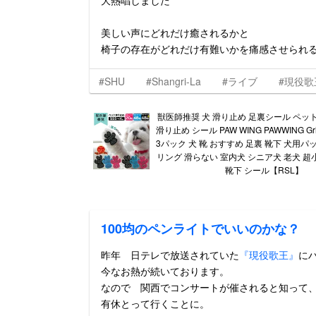
大熱唱しました
美しい声にどれだけ癒されるかと
椅子の存在がどれだけ有難いかを痛感させられ
#SHU
#Shangri-La
#ライブ
#現役歌
獣医師推奨 犬 滑り止め 足裏シール ペッ
滑り止め シール PAW WING PAWWING Grip 
3パック 犬 靴 おすすめ 足裏 靴下 犬用パ
リング 滑らない 室内犬 シニア犬 老犬 超
靴下 シール【RSL】
100均のペンライトでいいのかな？
昨年 日テレで放送されていた
『現役歌王』
に
今なお熱が続いております。
なので 関西でコンサートが催されると知って
有休とって行くことに。