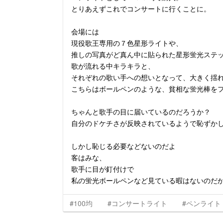
とりあえずこれでコンサートに行くことに。
会場には
現役歌王専用の７色星形ライトや、
推しの写真がど真ん中に貼られた星形蛍光ステ
歌が流れる中キラキラと、
それぞれの歌い手への想いとなって、大きく揺
こちらはボールペンのような、貧相な蛍光棒を
ちゃんと歌手の目に届いているのだろうか？
自分のドケチさが反映されているようで恥ずか
しかし恥じる必要などないのだよ
客はみな、
歌手に目が釘付けで
私の蛍光ボールペンなど見ている暇はないのだ
#100均
#コンサートライト
#ペンライト