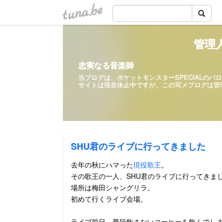
tuna.be
管理人
忠実なる音楽師
当ブログは、ポケットモンスターSPECIALの
サイトは現在休止中ですが、この写メ
SHU君のライブに行ってきました
去年の秋にハマった
現役歌王
。
その歌王の一人、SHU君のライブに行ってきま
場所は梅田シャングリラ。
初めて行くライブ会場。
ライブ前日、普段飲まないコーヒーを飲んでし