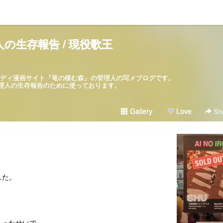
の生存報告 / 現役歌王
パロディ漫画サイト『竜の棲む森』の管理人の写メブログです。
ブログは管理人の生存報告のために使っております。
Gallery
Love
Sha
した。
まったせいで