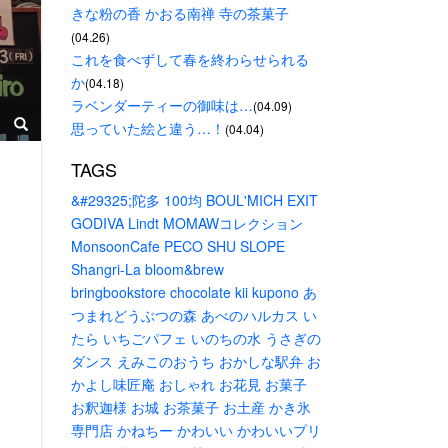
きな粉の香 かおる南禅 寺の茶菓子
(04.26)
これを食べずして春を終わらせられる
か
(04.18)
ラベンダーティーの御味は…
(04.09)
思っていた絵と違う…！
(04.04)
TAGS
&#29325;陀多
100均
BOUL'MICH
EXIT
GODIVA
Lindt
MOMAWコレクション
MonsoonCafe
PECO
SHU
SLOPE
Shangri-La
bloom&brew
bringbookstore
chocolate
kii
kupono
あ
つまれどうぶつの森
あべのハルカス
い
たら
いちごパフェ
いのちの水
うさぎの
ダンス
えみこのおうち
おかしな駅弁
お
かよし味匠庵
おしゃれ
お花見
お菓子
お釈迦様
お城
お茶菓子
お土産
かき氷
専門店
かねちー
かわいい
かわいいプリ