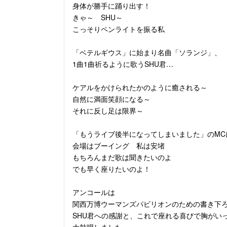
身体が勝手に踊り出す！
きゃ～ SHU～
こっそりペンライトを振る私
「ベテルギウス」に始まり名曲「ソランジ」、
1曲1曲祈るように歌うSHU君…
ケアルをかけられたかのように癒される～
自然に満面笑顔になる～
それに反し足は限界～
「もうライブ後半になってしまいました」のMC
会場はブーイング 私は安堵
もちろんまだ歌は聞きたいのよ
でも早く座りたいのよ！
アンコールは
関西万博ウーマンズパビリオンのための書き下ろし曲「
SHU君への感謝と、これで座れる喜びで胸がい