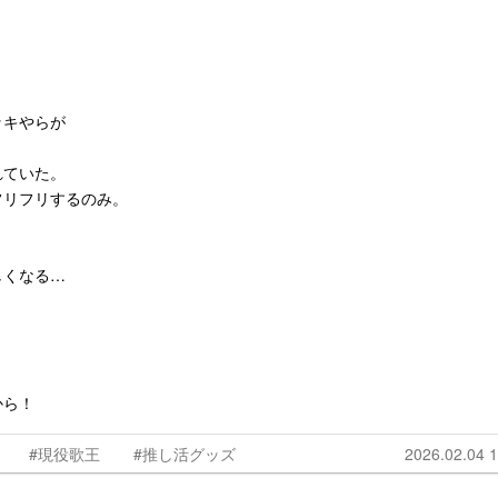
ッキやらが
れていた。
フリフリするのみ。
しくなる…
から！
#現役歌王
#推し活グッズ
2026.02.04 1