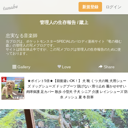
tuna.be
新規登録
ログイン
管理人の生存報告 / 蹴上
忠実なる音楽師
当ブログは、ポケットモンスターSPECIALのパロディ漫画サイト『竜の棲む
森』の管理人の写メブログです。
サイトは現在休止中ですが、この写メブログは管理人の生存報告のために使
っております。
Gallery
Love
Share
★ポイント5倍★【前後違いOK！】 犬 靴 くつ 犬の靴 犬用シュー
ズ ドッグシューズ ドッグブーツ 脱げない 滑り止め 履かせやすい
肉球保護 足カバー 散歩 小型犬 子犬 シニア 介護 レインシューズ 防
水 メッシュ 夏 冬 防寒