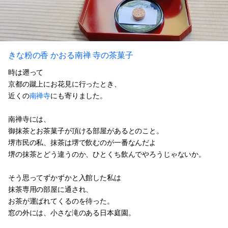
きな粉の香 かおる南禅 寺の茶菓子
時は遡って
京都の蹴上にお花見に行ったとき、
近くの
南禅寺
にも寄りました。
南禅寺には、
御抹茶とお茶菓子が頂ける部屋があるとのこと。
堺市民の私、抹茶は堺で飲むのが一番なんだよ
堺の抹茶とどう違うのか、ひとくち飲んでやろうじゃないか。
そう思ってずかずかと入館した私は
抹茶専用の部屋に通され、
お茶が運ばれてくるのを待った。
窓の外には、小さな滝のある日本庭園。