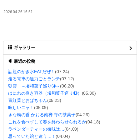
2026.04.26 16:51
ギャラリー
最近の投稿
話題のかき氷EATだぜ！
(07.24)
走る電車の迫力ごとランチ
(07.12)
朝雲 ～堺和菓子巡り⑭～
(06.20)
はにわの良き容器（堺和菓子巡り⑬）
(05.30)
青紅葉とおばちゃん
(05.23)
眩しいニャ！
(05.09)
きな粉の香 かおる南禅 寺の茶菓子
(04.26)
これを食べずして春を終わらせられるか
(04.18)
ラベンダーティーの御味は…
(04.09)
思っていた絵と違う…！
(04.04)