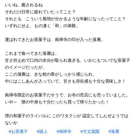
いいね、癒されるね
それだけ日常に疲れていたってこと？
それとも こういう風情が分かるような年齢になったってこと？
いずれにせよ、もの凄く「和」の体験。
運ばれてきたお茶菓子は、南禅寺の印が入った落雁。
これまで食べてきた落雁は、
甘さ控えめで口内の水分が取られ過ぎる、いかにもついでな茶菓子
のイメージだったが、
ここの落雁は、きな粉の香がしっかり感じられ、
中にはこしあんが入っていて、甘さも存在感も十分な美味しさ！
南禅寺限定のお茶菓子だそうで、お寺の売店にも売っていました。
いや～ 懐の中身も十分だったら買って帰りたかった！
堺の和菓子のライバルに このワタクシが 認定してしんぜようでは
ないか
#お茶菓子
#蹴上
#南禅寺
#方丈庭園
#落雁