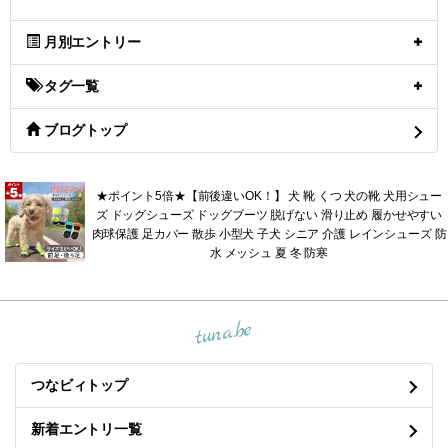
月別エントリー
タグ一覧
ブログトップ
★ポイント5倍★【前後違いOK！】 犬 靴 くつ 犬の靴 犬用シュー
ズ ドッグシューズ ドッグブーツ 脱げない 滑り止め 履かせやすい
肉球保護 足カバー 散歩 小型犬 子犬 シニア 介護 レインシューズ 防
水 メッシュ 夏 冬 防寒
tuna.be
つなビィトップ
新着エントリ一覧