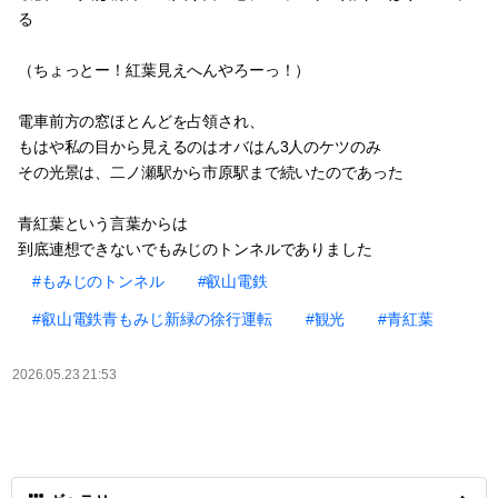
る
（ちょっとー！紅葉見えへんやろーっ！）
電車前方の窓ほとんどを占領され、
もはや私の目から見えるのはオバはん3人のケツのみ
その光景は、二ノ瀬駅から市原駅まで続いたのであった
青紅葉という言葉からは
到底連想できないでもみじのトンネルでありました
#もみじのトンネル
#叡山電鉄
#叡山電鉄青もみじ新緑の徐行運転
#観光
#青紅葉
2026.05.23 21:53