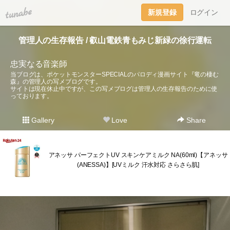
tuna.be
新規登録
ログイン
管理人の生存報告 / 叡山電鉄青もみじ新緑の徐行運転
忠実なる音楽師
当ブログは、ポケットモンスターSPECIALのパロディ漫画サイト『竜の棲む
森』の管理人の写メブログです。
サイトは現在休止中ですが、この写メブログは管理人の生存報告のために使
っております。
Gallery
Love
Share
アネッサ パーフェクトUV スキンケアミルク NA(60ml)【アネッサ
(ANESSA)】[UVミルク 汗水対応 さらさら肌]