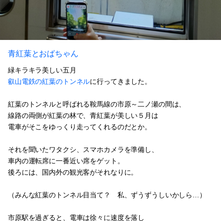
青紅葉とおばちゃん
緑キラキラ美しい五月
叡山電鉄の紅葉のトンネル
に行ってきました。
紅葉のトンネルと呼ばれる鞍馬線の市原～二ノ瀬の間は、
線路の両側が紅葉の林で、青紅葉が美しい５月は
電車がそこをゆっくり走ってくれるのだとか。
それを聞いたワタクシ、スマホカメラを準備し、
車内の運転席に一番近い席をゲット。
後ろには、国内外の観光客がそれなりに。
（みんな紅葉のトンネル目当て？ 私、ずうずうしいかしら…）
市原駅を過ぎると、電車は徐々に速度を落し