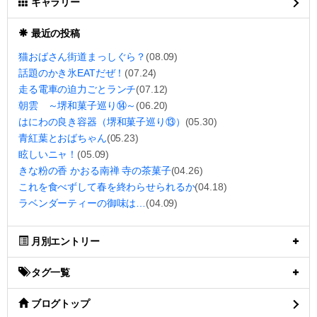
ギャラリー
最近の投稿
猫おばさん街道まっしぐら？
(08.09)
話題のかき氷EATだぜ！
(07.24)
走る電車の迫力ごとランチ
(07.12)
朝雲 ～堺和菓子巡り⑭～
(06.20)
はにわの良き容器（堺和菓子巡り⑬）
(05.30)
青紅葉とおばちゃん
(05.23)
眩しいニャ！
(05.09)
きな粉の香 かおる南禅 寺の茶菓子
(04.26)
これを食べずして春を終わらせられるか
(04.18)
ラベンダーティーの御味は…
(04.09)
月別エントリー
タグ一覧
ブログトップ