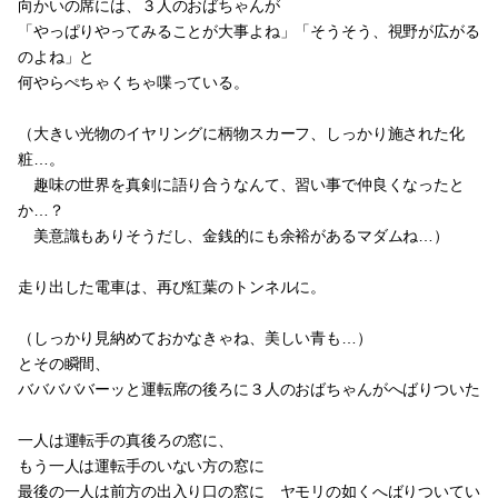
向かいの席には、３人のおばちゃんが
「やっぱりやってみることが大事よね」「そうそう、視野が広がる
のよね」と
何やらぺちゃくちゃ喋っている。
（大きい光物のイヤリングに柄物スカーフ、しっかり施された化
粧…。
趣味の世界を真剣に語り合うなんて、習い事で仲良くなったと
か…？
美意識もありそうだし、金銭的にも余裕があるマダムね…）
走り出した電車は、再び紅葉のトンネルに。
（しっかり見納めておかなきゃね、美しい青も…）
とその瞬間、
バババババーッと運転席の後ろに３人のおばちゃんがへばりついた
一人は運転手の真後ろの窓に、
もう一人は運転手のいない方の窓に
最後の一人は前方の出入り口の窓に ヤモリの如くへばりついてい