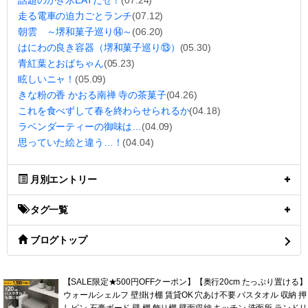
話題のかき氷EATだぜ！
(07.24)
走る電車の迫力ごとランチ
(07.12)
朝雲 ～堺和菓子巡り⑭～
(06.20)
はにわの良き容器（堺和菓子巡り⑬）
(05.30)
青紅葉とおばちゃん
(05.23)
眩しいニャ！
(05.09)
きな粉の香 かおる南禅 寺の茶菓子
(04.26)
これを食べずして春を終わらせられるか
(04.18)
ラベンダーティーの御味は…
(04.09)
思っていた絵と違う…！
(04.04)
月別エントリー
タグ一覧
ブログトップ
【SALE限定★500円OFFクーポン】【奥行20cm たっぷり置ける】
ウォールシェルフ 壁掛け棚 賃貸OK 穴あけ不要 バスタオル 収納 押