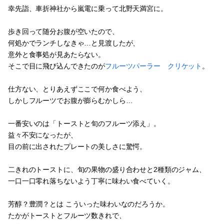
幸先詣、車折神社から嵐電に乗って北野天満宮に。
歩き回って随分お腹が空いたので、
何処かでランチしなきゃ…と見渡したが、
意外と食事処が見あたらない。
そこで目に飛び込んできたのが
フルーツパーラー クリケット
。
仕方ない、とりあえずここで何か食べよう、
しかしフルーツでお腹が膨らむかしら…
一番安いのは「トーストと旬のフルーツ添え」。
益々不安になったが、
目の前に出されたプレートの美しさに驚愕。
二きれのトーストに、旬の果物の盛り合わせと2種類のジャム、
一口一口零れ落ちないよう丁寧に味わい食べていく。
芳醇？豊潤？とは こういった味わいなのだろうか。
たかがトーストとフルーツ数きれで、