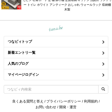
しピン 石膏ボード 壁 棚 飾り棚 壁面収納 キッチン 洗面所 ランドリ
ー トイレ ホワイト アンティーク おしゃれ ウォールラック 収納棚
木製
tuna.be
つなビィトップ
新着エントリ一覧
人気のブログ
マイページログイン
良くある質問と答え
/
プライバシーポリシー
/
利用規約
/
お問い合わせ
/
開発・運営