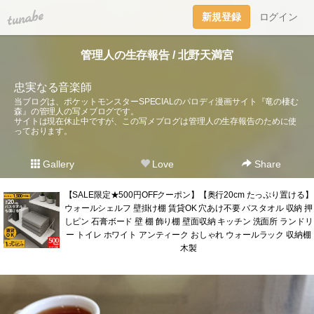
tuna.be
新規登録
ログイン
管理人の生存報告 / 北野天満宮
忠実なる音楽師
当ブログは、ポケットモンスターSPECIALのパロディ漫画サイト『竜の棲む
森』の管理人の写メブログです。
サイトは現在休止中ですが、この写メブログは管理人の生存報告のために使
っております。
Gallery
Love
Share
【SALE限定★500円OFFクーポン】【奥行20cm たっぷり置ける】
ウォールシェルフ 壁掛け棚 賃貸OK 穴あけ不要 バスタオル 収納 押
しピン 石膏ボード 壁 棚 飾り棚 壁面収納 キッチン 洗面所 ランドリ
ー トイレ ホワイト アンティーク おしゃれ ウォールラック 収納棚
木製