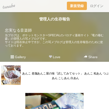
tuna.be
新規登録
ログイン
管理人の生存報告
忠実なる音楽師
当ブログは、ポケットモンスターSPECIALのパロディ漫画サイト『竜の棲む
森』の管理人の写メブログです。
サイトは現在休止中ですが、この写メブログは管理人の生存報告のために使
っております。
Gallery
Love
Share
あんこ 老舗あんこ屋の味「試してみてセット」 あんこ 粒あん つぶ
あん こしあん 白あん