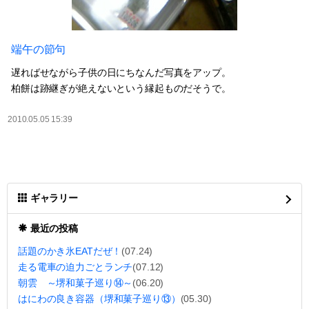
端午の節句
遅ればせながら子供の日にちなんだ写真をアップ。
柏餅は跡継ぎが絶えないという縁起ものだそうで。
2010.05.05 15:39
ギャラリー
最近の投稿
話題のかき氷EATだぜ！
(07.24)
走る電車の迫力ごとランチ
(07.12)
朝雲 ～堺和菓子巡り⑭～
(06.20)
はにわの良き容器（堺和菓子巡り⑬）
(05.30)