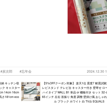
#炭次郎
#忘年会
2024.12.30 1
収納 キッチン収
【5%OFFクーポン対象】 楽天1位 震度7 耐震試験
ック キャスター
レビスタンド テレビ台 キャスター付き 壁寄せ ロ
 14cm 16cm
ハイタイプ WALL B1 単品 or 棚板付き セット 32
 高さ181cm eco
65インチ 左右 首振り 角度 調整 壁掛け風 おしゃ
ル ブラック ホワイト 白 TV台 EQUALS