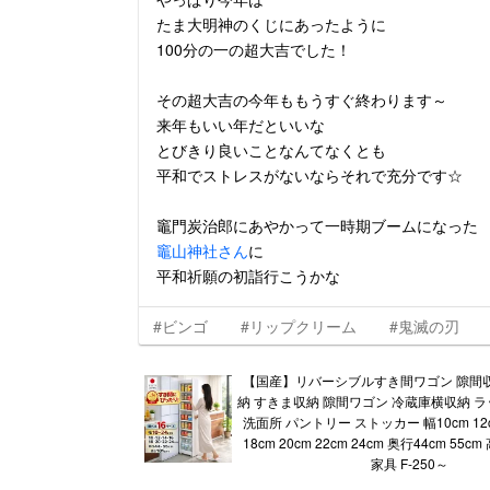
たま大明神のくじにあったように
100分の一の超大吉でした！
その超大吉の今年ももうすぐ終わります～
来年もいい年だといいな
とびきり良いことなんてなくとも
平和でストレスがないならそれで充分です☆
竈門炭治郎にあやかって一時期ブームになった
竈山神社さん
に
平和祈願の初詣行こうかな
#ビンゴ
#リップクリーム
#鬼滅の刃
【国産】リバーシブルすき間ワゴン 隙間
納 すきま収納 隙間ワゴン 冷蔵庫横収納 ラ
洗面所 パントリー ストッカー 幅10cm 12cm
18cm 20cm 22cm 24cm 奥行44cm 55cm
家具 F-250～