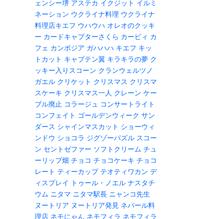
ェンシー堺
アステカ
イクジット
イルミ
ネーション
ウクライナ料理
ウクライナ
料理店キエフ
ウハウハ
オレオのクッキ
ー
カードキャプターさくら
カービィ
カ
フェ
カンボジア
ガハハハ
キエフ
キッ
トカット
キャプテン翼
キラキラの夢
ク
ッキー入りスコーン
クランウェルツノ
ガエル
クリケット
クリスマス
クリスマ
スケーキ
クリスマス一人
クレーン
ケー
ブル廃止
コラージュ
コンサートライト
コンフェイト
ゴールデンウィーク
サン
ダース
シャインマスカット
ショーウィ
ンドウ
ショコラ
ジグゾーパズル
スコー
ン
セントゼファー
ソフトクリーム
チュ
ーリップ畑
チョコ
チョコケーキ
チョコ
レート
ティーカップ
テオティワカン
デ
ィスプレイ
トゥール・ノエル
ナスタチ
ウム
ニタマ
ニタマ駅長
ニャンコ先生
ヌートリア
ヌートリア発見
ネパール料
理店
ネモにゃん
ネモフィラ
ネモフィラ