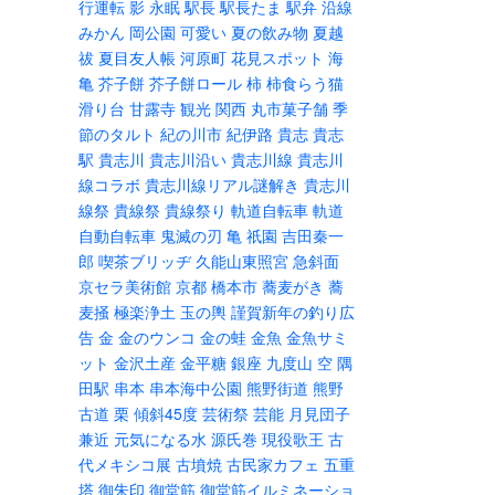
行運転
影
永眠
駅長
駅長たま
駅弁
沿線
みかん
岡公園
可愛い
夏の飲み物
夏越
祓
夏目友人帳
河原町
花見スポット
海
亀
芥子餅
芥子餅ロール
柿
柿食らう猫
滑り台
甘露寺
観光
関西
丸市菓子舗
季
節のタルト
紀の川市
紀伊路
貴志
貴志
駅
貴志川
貴志川沿い
貴志川線
貴志川
線コラボ
貴志川線リアル謎解き
貴志川
線祭
貴線祭
貴線祭り
軌道自転車
軌道
自動自転車
鬼滅の刃
亀
祇園
吉田秦一
郎
喫茶ブリッヂ
久能山東照宮
急斜面
京セラ美術館
京都
橋本市
蕎麦がき
蕎
麦掻
極楽浄土
玉の輿
謹賀新年の釣り広
告
金
金のウンコ
金の蛙
金魚
金魚サミ
ット
金沢土産
金平糖
銀座
九度山
空
隅
田駅
串本
串本海中公園
熊野街道
熊野
古道
栗
傾斜45度
芸術祭
芸能
月見団子
兼近
元気になる水
源氏巻
現役歌王
古
代メキシコ展
古墳焼
古民家カフェ
五重
塔
御朱印
御堂筋
御堂筋イルミネーショ