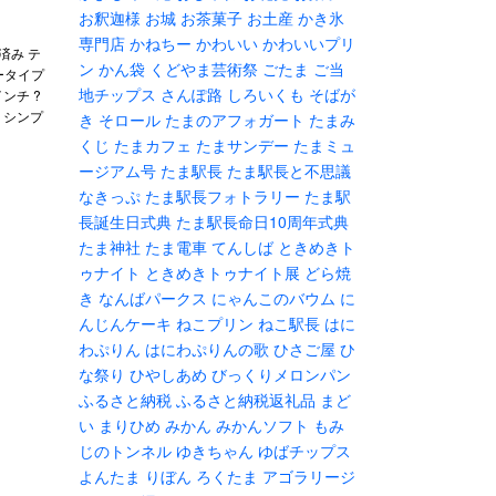
お釈迦様
お城
お茶菓子
お土産
かき氷
専門店
かねちー
かわいい
かわいいプリ
済み テ
ン
かん袋
くどやま芸術祭
ごたま
ご当
ータイプ
地チップス
さんぽ路
しろいくも
そばが
インチ ?
れ シンプ
き
そロール
たまのアフォガート
たまみ
くじ
たまカフェ
たまサンデー
たまミュ
ージアム号
たま駅長
たま駅長と不思議
なきっぷ
たま駅長フォトラリー
たま駅
長誕生日式典
たま駅長命日10周年式典
たま神社
たま電車
てんしば
ときめきト
ゥナイト
ときめきトゥナイト展
どら焼
き
なんばパークス
にゃんこのバウム
に
んじんケーキ
ねこプリン
ねこ駅長
はに
わぷりん
はにわぷりんの歌
ひさご屋
ひ
な祭り
ひやしあめ
びっくりメロンパン
ふるさと納税
ふるさと納税返礼品
まど
い
まりひめ
みかん
みかんソフト
もみ
じのトンネル
ゆきちゃん
ゆばチップス
よんたま
りぼん
ろくたま
アゴラリージ