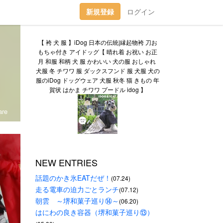
新規登録
ログイン
【 袴 犬 服 】iDog 日本の伝統|縁起物袴 刀お
もちゃ付き アイドッグ【 晴れ着 お祝い お正
月 和服 和柄 犬 服 かわいい 犬の服 おしゃれ 
犬服 冬 チワワ 服 ダックスフンド 服 犬服 犬の
服のiDog ドッグウェア 犬服 秋冬 猫 きもの 年
賀状 はかま チワワ プードル idog 】
re
NEW ENTRIES
話題のかき氷EATだぜ！
(07.24)
走る電車の迫力ごとランチ
(07.12)
朝雲　～堺和菓子巡り⑭～
(06.20)
はにわの良き容器（堺和菓子巡り⑬）