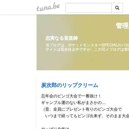
tuna.be
管理
忠実なる音楽師
当ブログは、ポケットモンスターSPECIALの
サイトは現在休止中ですが、この写メ
炭次郎のリップクリーム
忘年会のビンゴ大会で一番抜け！
ギャンブル運のない私がまさかの…
（昔、全員にプレゼント有りのビンゴ大会で
いつまで経ってもビンゴ出来ず、そのまま大会
やっぱり今年は