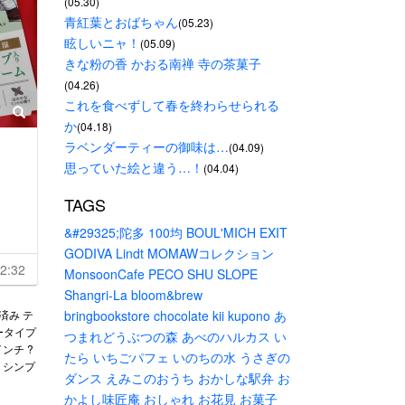
(05.30)
青紅葉とおばちゃん
(05.23)
眩しいニャ！
(05.09)
きな粉の香 かおる南禅 寺の茶菓子
(04.26)
これを食べずして春を終わらせられる
か
(04.18)
ラベンダーティーの御味は…
(04.09)
思っていた絵と違う…！
(04.04)
TAGS
&#29325;陀多
100均
BOUL'MICH
EXIT
GODIVA
Lindt
MOMAWコレクション
2:32
MonsoonCafe
PECO
SHU
SLOPE
Shangri-La
bloom&brew
済み テ
bringbookstore
chocolate
kii
kupono
あ
ータイプ
つまれどうぶつの森
あべのハルカス
い
インチ ?
たら
いちごパフェ
いのちの水
うさぎの
れ シンプ
ダンス
えみこのおうち
おかしな駅弁
お
かよし味匠庵
おしゃれ
お花見
お菓子