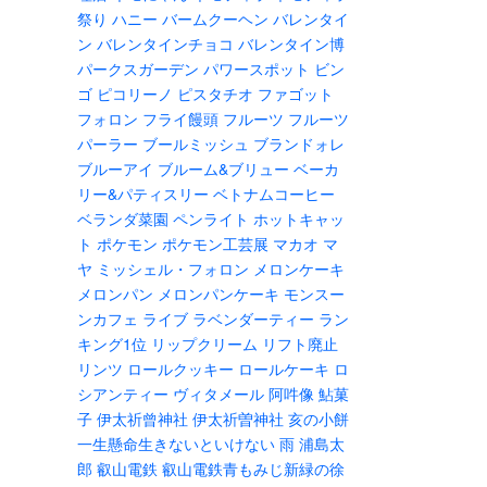
祭り
ハニー
バームクーヘン
バレンタイ
ン
バレンタインチョコ
バレンタイン博
パークスガーデン
パワースポット
ビン
ゴ
ピコリーノ
ピスタチオ
ファゴット
フォロン
フライ饅頭
フルーツ
フルーツ
パーラー
ブールミッシュ
ブランドォレ
ブルーアイ
ブルーム&ブリュー
ベーカ
リー&パティスリー
ベトナムコーヒー
ベランダ菜園
ペンライト
ホットキャッ
ト
ポケモン
ポケモン工芸展
マカオ
マ
ヤ
ミッシェル・フォロン
メロンケーキ
メロンパン
メロンパンケーキ
モンスー
ンカフェ
ライブ
ラベンダーティー
ラン
キング1位
リップクリーム
リフト廃止
リンツ
ロールクッキー
ロールケーキ
ロ
シアンティー
ヴィタメール
阿吽像
鮎菓
子
伊太祈曾神社
伊太祈曽神社
亥の小餅
一生懸命生きないといけない
雨
浦島太
郎
叡山電鉄
叡山電鉄青もみじ新緑の徐