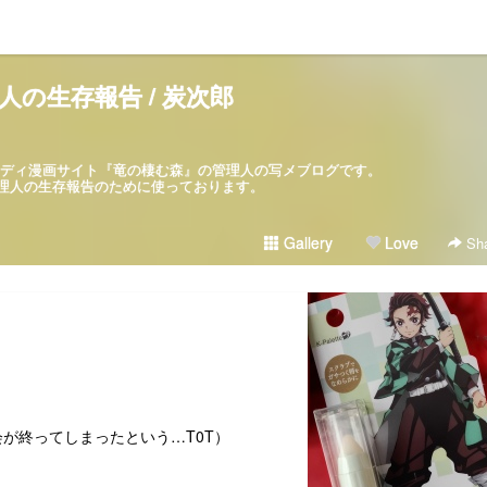
人の生存報告 / 炭次郎
パロディ漫画サイト『竜の棲む森』の管理人の写メブログです。
ブログは管理人の生存報告のために使っております。
Gallery
Love
Sha
が終ってしまったという…T0T）