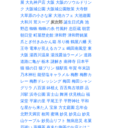
展
大丸神戸店
大阪
大阪のソウルドリン
ク
大阪城公園
大阪城公園散策
大寺餅
大草原の小さな家
大池カフェ
大池遊園
大和川
茸スープ
炭次郎
誕生日式典
池
野恋
蜘蛛
蜘蛛の糸
竹風軒
忠臣蔵
朝雲
朝日堂
町屋歴史館
津和野
津和野銘菓
爪とぎ付きみかん箱
吊り橋
鶴屋八幡
天
王寺
電車が見えるカフェ
嶋田南風堂
東
大阪
湯西川温泉
湯浅醤油ラーメン
道路
道路に亀が
栃木
謎解き
南禅寺
日本平
猫
猫の日
猫プリン
猫駅長
年賀
年末詣
乃木神社
能登塩キャラメル
梅酢
梅酢カ
レー
梅酢ドレッシング
梅田
梅田シャン
グリラ
八百源
鉢植え
百舌鳥古墳群
品
川駅
浜寺公園
富士山
舞洲
伏見桃山
福
栄堂
平家の里
平尾王子
平野神社
平和
な星から来た人
宝泉
方丈庭園
忘年会
北野天満宮
枚岡
蜜璃
妙見
妙見山
妙見
山ケーブル
妙見山リフト
無病息災
名菓
厄祓い
薬膳茶
有名な御茶のお店とはこ