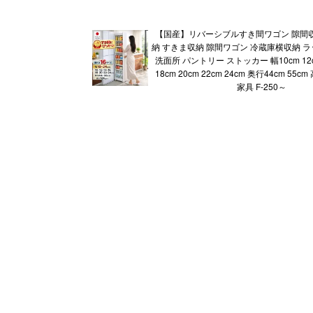
【国産】リバーシブルすき間ワゴン 隙間
納 すきま収納 隙間ワゴン 冷蔵庫横収納 ラ
洗面所 パントリー ストッカー 幅10cm 12cm
18cm 20cm 22cm 24cm 奥行44cm 55cm
家具 F-250～