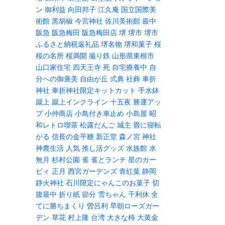
ン
御利益
向田邦子
江久庵
国立国際美
術館
黒胡椒
今宮神社
佐川美術館
最中
阪急
阪急梅田
阪急梅田店
堺
堺市
堺市
ふるさと納税返礼品
堺名物
堺和菓子
桜
桜の名所
桜満開
撮り鉄
山形県東根市
山口家住宅
四天王寺
死
自宅療養中
自
分への御褒美
自由が丘
式典
社葬
車折
神社
車折神社限定キットカット
手水鉢
蹴上
蹴上インクライン
十五夜
勝運アッ
プ
小仲商店
小鳥付き車止め
小島屋
昭
和レトロ喫茶
松露だんご
城主
畳に寝転
がる
信長の金平糖
新正堂
森ノ宮
神社
神農生活
人気
推し活グッズ
水族館
水
無月
杉村公園
雀
雀とランチ
星のカー
ビィ
正月
西宮ガーデンズ
青紅葉
静岡
静火神社
石川限定にゃんこのお菓子
切
腹最中
折り紙
節分
雪ちゃん
千利休
全
てに勝ちまくり
曽呂利
早朝ローズガー
デン
草花
村上隆
台湾
大きな柿
大黄金