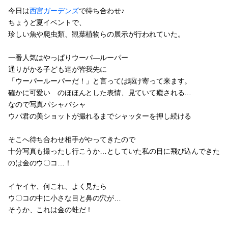
今日は
西宮ガーデンズ
で待ち合わせ♪
ちょうど夏イベントで、
珍しい魚や爬虫類、観葉植物らの展示が行われていた。
一番人気はやっぱりウーパ―ルーパー
通りがかる子ども達が皆我先に
「ウーパールーパーだ！」と言っては駆け寄って来ます。
確かに可愛い のほほんとした表情、見ていて癒される…
なので写真パシャパシャ
ウパ君の美ショットが撮れるまでシャッターを押し続ける
そこへ待ち合わせ相手がやってきたので
十分写真も撮ったし行こうか…としていた私の目に飛び込んできた
のは金のウ〇コ…！
イヤイヤ、何これ、よく見たら
ウ〇コの中に小さな目と鼻の穴が…
そうか、これは金の蛙だ！