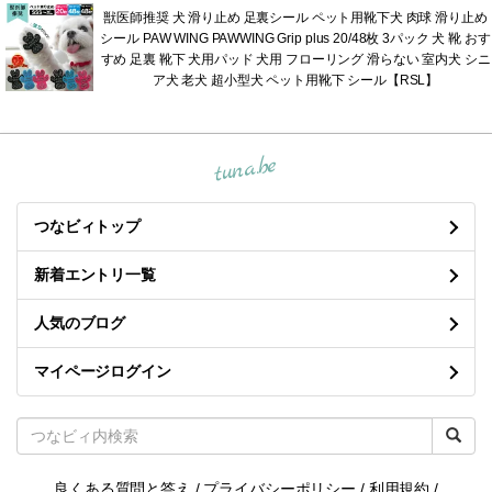
獣医師推奨 犬 滑り止め 足裏シール ペット用靴下犬 肉球 滑り止め
シール PAW WING PAWWING Grip plus 20/48枚 3パック 犬 靴 おす
すめ 足裏 靴下 犬用パッド 犬用 フローリング 滑らない 室内犬 シニ
ア犬 老犬 超小型犬 ペット用靴下 シール【RSL】
tuna.be
つなビィトップ
新着エントリ一覧
人気のブログ
マイページログイン
良くある質問と答え
/
プライバシーポリシー
/
利用規約
/