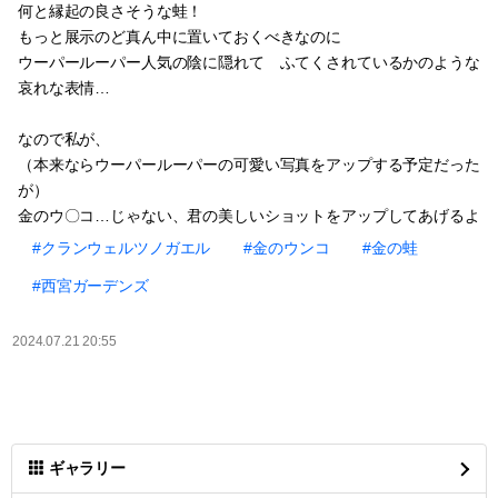
何と縁起の良さそうな蛙！
もっと展示のど真ん中に置いておくべきなのに
ウーパールーパー人気の陰に隠れて ふてくされているかのような
哀れな表情…
なので私が、
（本来ならウーパールーパーの可愛い写真をアップする予定だった
が）
金のウ〇コ…じゃない、君の美しいショットをアップしてあげるよ
#クランウェルツノガエル
#金のウンコ
#金の蛙
#西宮ガーデンズ
2024.07.21 20:55
ギャラリー