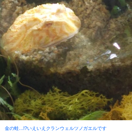
金の蛙…!?いえいえクランウェルツノガエルです