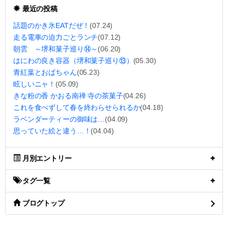
最近の投稿
話題のかき氷EATだぜ！
(07.24)
走る電車の迫力ごとランチ
(07.12)
朝雲 ～堺和菓子巡り⑭～
(06.20)
はにわの良き容器（堺和菓子巡り⑬）
(05.30)
青紅葉とおばちゃん
(05.23)
眩しいニャ！
(05.09)
きな粉の香 かおる南禅 寺の茶菓子
(04.26)
これを食べずして春を終わらせられるか
(04.18)
ラベンダーティーの御味は…
(04.09)
思っていた絵と違う…！
(04.04)
月別エントリー
タグ一覧
ブログトップ