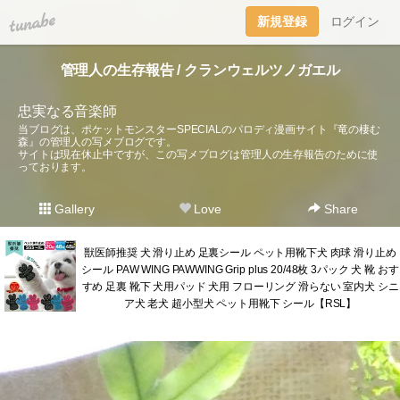
tuna.be
新規登録
ログイン
管理人の生存報告 / クランウェルツノガエル
忠実なる音楽師
当ブログは、ポケットモンスターSPECIALのパロディ漫画サイト『竜の棲む
森』の管理人の写メブログです。
サイトは現在休止中ですが、この写メブログは管理人の生存報告のために使
っております。
Gallery
Love
Share
獣医師推奨 犬 滑り止め 足裏シール ペット用靴下犬 肉球 滑り止め
シール PAW WING PAWWING Grip plus 20/48枚 3パック 犬 靴 おす
すめ 足裏 靴下 犬用パッド 犬用 フローリング 滑らない 室内犬 シニ
ア犬 老犬 超小型犬 ペット用靴下 シール【RSL】