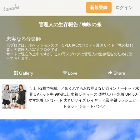
tuna.be
新規登録
ログイン
管理人の生存報告 / 蜘蛛の糸
忠実なる音楽師
当ブログは、ポケットモンスターSPECIALのパロディ漫画サイト『竜の棲む
森』の管理人の写メブログです。
サイトは現在休止中ですが、この写メブログは管理人の生存報告のために使
っております。
Gallery
Love
Share
＼上下2枚で完成！／めくれてもお腹見えない◎インナーセット水
着 UVカット率 99%以上 水着 レディース 体型カバー水着 UPF50+
ママ水着 セパレート 大きいサイズ レイヤード風 半袖ラッシュガー
ドセット ショートパンツ