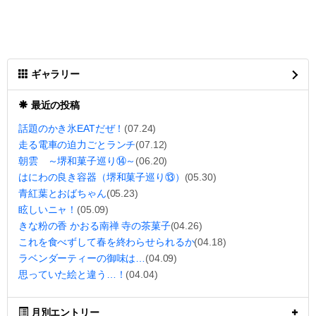
ギャラリー
最近の投稿
話題のかき氷EATだぜ！
(07.24)
走る電車の迫力ごとランチ
(07.12)
朝雲 ～堺和菓子巡り⑭～
(06.20)
はにわの良き容器（堺和菓子巡り⑬）
(05.30)
青紅葉とおばちゃん
(05.23)
眩しいニャ！
(05.09)
きな粉の香 かおる南禅 寺の茶菓子
(04.26)
これを食べずして春を終わらせられるか
(04.18)
ラベンダーティーの御味は…
(04.09)
思っていた絵と違う…！
(04.04)
月別エントリー