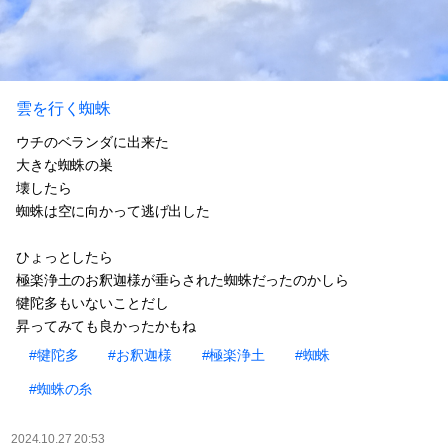
雲を行く蜘蛛
ウチのベランダに出来た
大きな蜘蛛の巣
壊したら
蜘蛛は空に向かって逃げ出した
ひょっとしたら
極楽浄土のお釈迦様が垂らされた蜘蛛だったのかしら
犍陀多もいないことだし
昇ってみても良かったかもね
#犍陀多
#お釈迦様
#極楽浄土
#蜘蛛
#蜘蛛の糸
2024.10.27 20:53