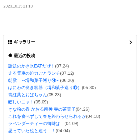
2023.10.15 21:18
ギャラリー
最近の投稿
話題のかき氷EATだぜ！
(07.24)
走る電車の迫力ごとランチ
(07.12)
朝雲 ～堺和菓子巡り⑭～
(06.20)
はにわの良き容器（堺和菓子巡り⑬）
(05.30)
青紅葉とおばちゃん
(05.23)
眩しいニャ！
(05.09)
きな粉の香 かおる南禅 寺の茶菓子
(04.26)
これを食べずして春を終わらせられるか
(04.18)
ラベンダーティーの御味は…
(04.09)
思っていた絵と違う…！
(04.04)