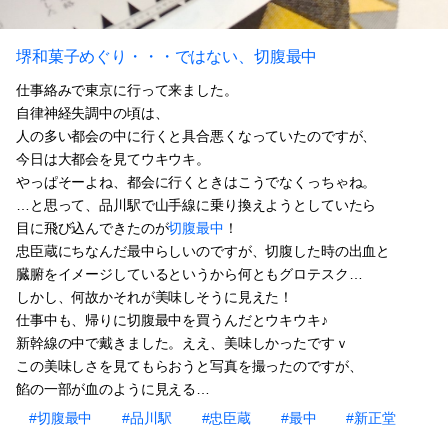
堺和菓子めぐり・・・ではない、切腹最中
仕事絡みで東京に行って来ました。
自律神経失調中の頃は、
人の多い都会の中に行くと具合悪くなっていたのですが、
今日は大都会を見てウキウキ。
やっぱそーよね、都会に行くときはこうでなくっちゃね。
…と思って、品川駅で山手線に乗り換えようとしていたら
目に飛び込んできたのが
切腹最中
！
忠臣蔵にちなんだ最中らしいのですが、切腹した時の出血と
臓腑をイメージしているというから何ともグロテスク…
しかし、何故かそれが美味しそうに見えた！
仕事中も、帰りに切腹最中を買うんだとウキウキ♪
新幹線の中で戴きました。ええ、美味しかったですｖ
この美味しさを見てもらおうと写真を撮ったのですが、
餡の一部が血のように見える…
#切腹最中
#品川駅
#忠臣蔵
#最中
#新正堂