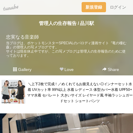
tuna.be
新規登録
ログイン
管理人の生存報告 / 品川駅
忠実なる音楽師
当ブログは、ポケットモンスターSPECIALのパロディ漫画サイト『竜の棲む
森』の管理人の写メブログです。
サイトは現在休止中ですが、この写メブログは管理人の生存報告のために使
っております。
Gallery
Love
Share
＼上下2枚で完成！／めくれてもお腹見えない◎インナーセット水
着 UVカット率 99%以上 水着 レディース 体型カバー水着 UPF50+
ママ水着 セパレート 大きいサイズ レイヤード風 半袖ラッシュガー
ドセット ショートパンツ