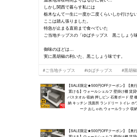
しかし関西で暮らす私には
栃木なんて一生に一度か二度くらいしか行けな
ここは踏ん張りました。
特急が止まる直前まで食べていた
ご当地チップスの「ゆばチップス 黒こしょう
御味のほどは…
実に黒胡椒の利いた、黒こしょう味です。
#ご当地チップス
#ゆばチップス
#黒胡椒
【SALE限定★500円OFFクーポン】【奥行
置ける】ウォールシェルフ 壁掛け棚 賃貸
バスタオル 収納 押しピン 石膏ボード 壁 
納 キッチン 洗面所 ランドリー トイレ ホ
ーク おしゃれ ウォールラック 収納
【SALE限定★500円OFFクーポン】【奥行
置ける】ウォールシェルフ 壁掛け棚 賃貸