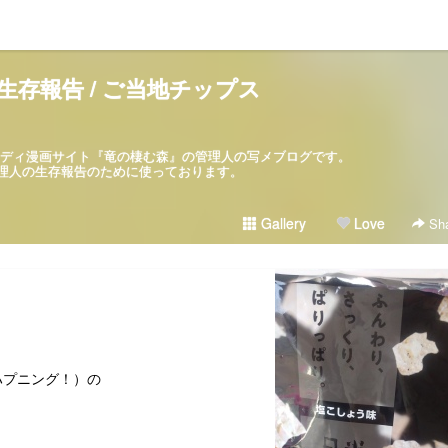
生存報告 / ご当地チップス
パロディ漫画サイト『竜の棲む森』の管理人の写メブログです。
ブログは管理人の生存報告のために使っております。
Gallery
Love
Sha
。
ハプニング！）の