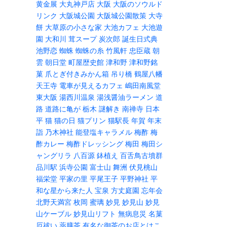
黄金展
大丸神戸店
大阪
大阪のソウルド
リンク
大阪城公園
大阪城公園散策
大寺
餅
大草原の小さな家
大池カフェ
大池遊
園
大和川
茸スープ
炭次郎
誕生日式典
池野恋
蜘蛛
蜘蛛の糸
竹風軒
忠臣蔵
朝
雲
朝日堂
町屋歴史館
津和野
津和野銘
菓
爪とぎ付きみかん箱
吊り橋
鶴屋八幡
天王寺
電車が見えるカフェ
嶋田南風堂
東大阪
湯西川温泉
湯浅醤油ラーメン
道
路
道路に亀が
栃木
謎解き
南禅寺
日本
平
猫
猫の日
猫プリン
猫駅長
年賀
年末
詣
乃木神社
能登塩キャラメル
梅酢
梅
酢カレー
梅酢ドレッシング
梅田
梅田シ
ャングリラ
八百源
鉢植え
百舌鳥古墳群
品川駅
浜寺公園
富士山
舞洲
伏見桃山
福栄堂
平家の里
平尾王子
平野神社
平
和な星から来た人
宝泉
方丈庭園
忘年会
北野天満宮
枚岡
蜜璃
妙見
妙見山
妙見
山ケーブル
妙見山リフト
無病息災
名菓
厄祓い
薬膳茶
有名な御茶のお店とはこ