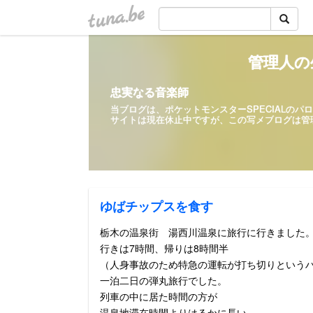
tuna.be
管理人の
忠実なる音楽師
当ブログは、ポケットモンスターSPECIALの
サイトは現在休止中ですが、この写メ
ゆばチップスを食す
栃木の温泉街 湯西川温泉に旅行に行きました
行きは7時間、帰りは8時間半
（人身事故のため特急の運転が打ち切りという
一泊二日の弾丸旅行でした。
列車の中に居た時間の方が
温泉地滞在時間よりはるかに長い…