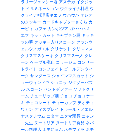
ラリージェンシー堺
アステカ
イクジッ
ト
イルミネーション
ウクライナ料理
ウ
クライナ料理店キエフ
ウハウハ
オレオ
のクッキー
カードキャプターさくら
カ
ービィ
カフェ
カンボジア
ガハハハ
キ
エフ
キットカット
キャプテン翼
キラキ
ラの夢
クッキー入りスコーン
クランウ
ェルツノガエル
クリケット
クリスマス
クリスマスケーキ
クリスマス一人
クレ
ーン
ケーブル廃止
コラージュ
コンサー
トライト
コンフェイト
ゴールデンウィ
ーク
サンダース
シャインマスカット
シ
ョーウィンドウ
ショコラ
ジグゾーパズ
ル
スコーン
セントゼファー
ソフトクリ
ーム
チューリップ畑
チョコ
チョコケー
キ
チョコレート
ティーカップ
テオティ
ワカン
ディスプレイ
トゥール・ノエル
ナスタチウム
ニタマ
ニタマ駅長
ニャン
コ先生
ヌートリア
ヌートリア発見
ネパ
ール料理店
ネモにゃん
ネモフィラ
ネモ