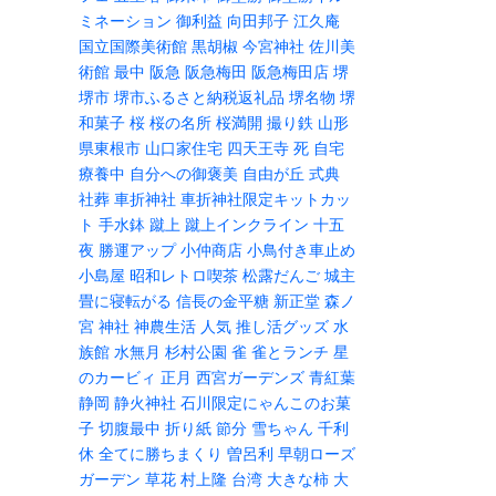
ミネーション
御利益
向田邦子
江久庵
国立国際美術館
黒胡椒
今宮神社
佐川美
術館
最中
阪急
阪急梅田
阪急梅田店
堺
堺市
堺市ふるさと納税返礼品
堺名物
堺
和菓子
桜
桜の名所
桜満開
撮り鉄
山形
県東根市
山口家住宅
四天王寺
死
自宅
療養中
自分への御褒美
自由が丘
式典
社葬
車折神社
車折神社限定キットカッ
ト
手水鉢
蹴上
蹴上インクライン
十五
夜
勝運アップ
小仲商店
小鳥付き車止め
小島屋
昭和レトロ喫茶
松露だんご
城主
畳に寝転がる
信長の金平糖
新正堂
森ノ
宮
神社
神農生活
人気
推し活グッズ
水
族館
水無月
杉村公園
雀
雀とランチ
星
のカービィ
正月
西宮ガーデンズ
青紅葉
静岡
静火神社
石川限定にゃんこのお菓
子
切腹最中
折り紙
節分
雪ちゃん
千利
休
全てに勝ちまくり
曽呂利
早朝ローズ
ガーデン
草花
村上隆
台湾
大きな柿
大