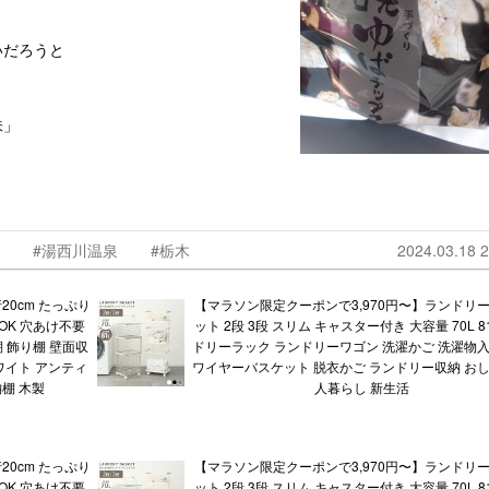
いだろうと
味」
#湯西川温泉
#栃木
2024.03.18 2
20cm たっぷり
【マラソン限定クーポンで3,970円〜】ランドリ
OK 穴あけ不要
ット 2段 3段 スリム キャスター付き 大容量 70L 8
棚 飾り棚 壁面収
ドリーラック ランドリーワゴン 洗濯かご 洗濯物入
ワイト アンティ
ワイヤーバスケット 脱衣かご ランドリー収納 おし
棚 木製
人暮らし 新生活
20cm たっぷり
【マラソン限定クーポンで3,970円〜】ランドリ
OK 穴あけ不要
ット 2段 3段 スリム キャスター付き 大容量 70L 8