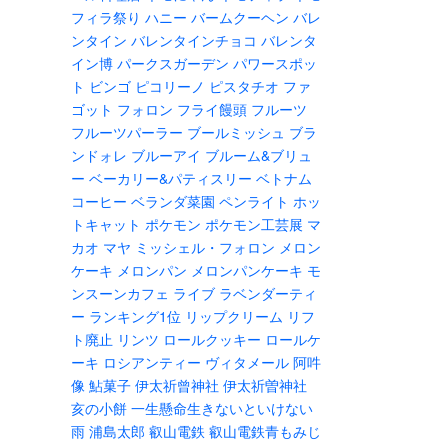
フィラ祭り
ハニー
バームクーヘン
バレ
ンタイン
バレンタインチョコ
バレンタ
イン博
パークスガーデン
パワースポッ
ト
ビンゴ
ピコリーノ
ピスタチオ
ファ
ゴット
フォロン
フライ饅頭
フルーツ
フルーツパーラー
ブールミッシュ
ブラ
ンドォレ
ブルーアイ
ブルーム&ブリュ
ー
ベーカリー&パティスリー
ベトナム
コーヒー
ベランダ菜園
ペンライト
ホッ
トキャット
ポケモン
ポケモン工芸展
マ
カオ
マヤ
ミッシェル・フォロン
メロン
ケーキ
メロンパン
メロンパンケーキ
モ
ンスーンカフェ
ライブ
ラベンダーティ
ー
ランキング1位
リップクリーム
リフ
ト廃止
リンツ
ロールクッキー
ロールケ
ーキ
ロシアンティー
ヴィタメール
阿吽
像
鮎菓子
伊太祈曾神社
伊太祈曽神社
亥の小餅
一生懸命生きないといけない
雨
浦島太郎
叡山電鉄
叡山電鉄青もみじ