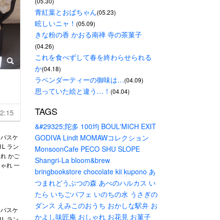
(05.30)
青紅葉とおばちゃん
(05.23)
眩しいニャ！
(05.09)
きな粉の香 かおる南禅 寺の茶菓子
(04.26)
これを食べずして春を終わらせられる
か
(04.18)
ラベンダーティーの御味は…
(04.09)
思っていた絵と違う…！
(04.04)
TAGS
2:15
&#29325;陀多
100均
BOUL'MICH
EXIT
ーバスケ
GODIVA
Lindt
MOMAWコレクション
1L ラン
MonsoonCafe
PECO
SHU
SLOPE
れ かご
Shangri-La
bloom&brew
ゃれ 一
bringbookstore
chocolate
kii
kupono
あ
つまれどうぶつの森
あべのハルカス
い
たら
いちごパフェ
いのちの水
うさぎの
ダンス
えみこのおうち
おかしな駅弁
お
ーバスケ
かよし味匠庵
おしゃれ
お花見
お菓子
1L ラン