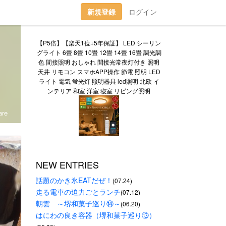
新規登録
ログイン
【P5倍】【楽天1位+5年保証】 LED シーリン
グライト 6畳 8畳 10畳 12畳 14畳 16畳 調光調
色 間接照明 おしゃれ 間接光常夜灯付き 照明
天井 リモコン スマホAPP操作 節電 照明 LED
ライト 電気 蛍光灯 照明器具 led照明 北欧 イ
ンテリア 和室 洋室 寝室 リビング照明
re
NEW ENTRIES
話題のかき氷EATだぜ！
(07.24)
走る電車の迫力ごとランチ
(07.12)
朝雲　～堺和菓子巡り⑭～
(06.20)
はにわの良き容器（堺和菓子巡り⑬）