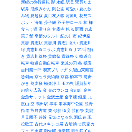
新緑の徐行運転
影
永眠
駅長
駅長たま
駅弁
沿線みかん
岡公園
可愛い
夏の飲
み物
夏越祓
夏目友人帳
河原町
花見ス
ポット
海亀
芥子餅
芥子餅ロール
柿
柿
食らう猫
滑り台
甘露寺
観光
関西
丸市
菓子舗
季節のタルト
紀の川市
紀伊路
貴志
貴志駅
貴志川
貴志川沿い
貴志川
線
貴志川線コラボ
貴志川線リアル謎解
き
貴志川線祭
貴線祭
貴線祭り
軌道自
転車
軌道自動自転車
鬼滅の刃
亀
祇園
吉田秦一郎
喫茶ブリッヂ
久能山東照宮
急斜面
京セラ美術館
京都
橋本市
蕎麦
がき
蕎麦掻
極楽浄土
玉の輿
謹賀新年
の釣り広告
金
金のウンコ
金の蛙
金魚
金魚サミット
金沢土産
金平糖
銀座
九
度山
空
隅田駅
串本
串本海中公園
熊野
街道
熊野古道
栗
傾斜45度
芸術祭
芸能
月見団子
兼近
元気になる水
源氏巻
現
役歌王
古代メキシコ展
古墳焼
古民家カ
フェ
五重塔
御朱印
御堂筋
御堂筋イル