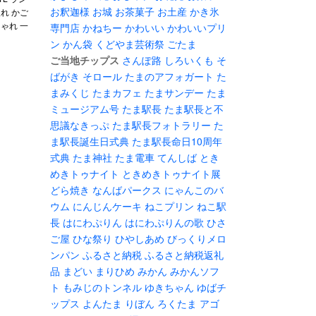
お釈迦様
お城
お茶菓子
お土産
かき氷
れ かご
ゃれ 一
専門店
かねちー
かわいい
かわいいプリ
ン
かん袋
くどやま芸術祭
ごたま
ご当地チップス
さんぽ路
しろいくも
そ
ばがき
そロール
たまのアフォガート
た
まみくじ
たまカフェ
たまサンデー
たま
ミュージアム号
たま駅長
たま駅長と不
思議なきっぷ
たま駅長フォトラリー
た
ま駅長誕生日式典
たま駅長命日10周年
式典
たま神社
たま電車
てんしば
とき
めきトゥナイト
ときめきトゥナイト展
どら焼き
なんばパークス
にゃんこのバ
ウム
にんじんケーキ
ねこプリン
ねこ駅
長
はにわぷりん
はにわぷりんの歌
ひさ
ご屋
ひな祭り
ひやしあめ
びっくりメロ
ンパン
ふるさと納税
ふるさと納税返礼
品
まどい
まりひめ
みかん
みかんソフ
ト
もみじのトンネル
ゆきちゃん
ゆばチ
ップス
よんたま
りぼん
ろくたま
アゴ