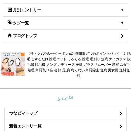
月別エントリー
タグ一覧
ブログトップ
【神トク30％OFFクーポン&24時間限定40%ポイントバック！】脱
毛 こするだけ 除毛パッド くるくる 除毛 毛剃り 無痛 ナノガラス 脱
毛器 脱毛機 メンズ レディース 子供 ガラスリムーバー 摩擦 ムダ毛
処理 角質取り 自宅 顔 足 腕 痛くない 角質除去 無痛 男女用 送料無
料
tuna.be
つなビィトップ
新着エントリ一覧