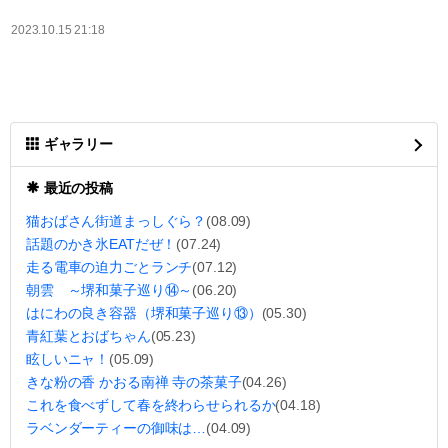
2023.10.15 21:18
ギャラリー
最近の投稿
猫おばさん街道まっしぐら？
(08.09)
話題のかき氷EATだぜ！
(07.24)
走る電車の迫力ごとランチ
(07.12)
朝雲 ～堺和菓子巡り⑭～
(06.20)
はにわの良き容器（堺和菓子巡り⑬）
(05.30)
青紅葉とおばちゃん
(05.23)
眩しいニャ！
(05.09)
きな粉の香 かおる南禅 寺の茶菓子
(04.26)
これを食べずして春を終わらせられるか
(04.18)
ラベンダーティーの御味は…
(04.09)