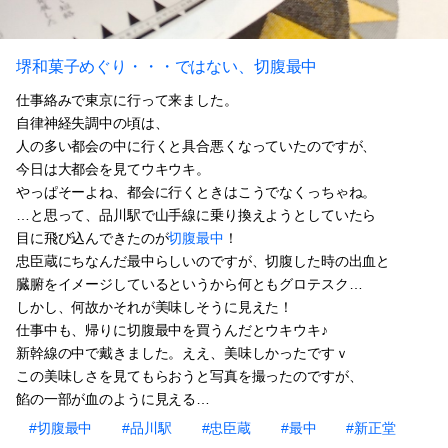
堺和菓子めぐり・・・ではない、切腹最中
仕事絡みで東京に行って来ました。
自律神経失調中の頃は、
人の多い都会の中に行くと具合悪くなっていたのですが、
今日は大都会を見てウキウキ。
やっぱそーよね、都会に行くときはこうでなくっちゃね。
…と思って、品川駅で山手線に乗り換えようとしていたら
目に飛び込んできたのが
切腹最中
！
忠臣蔵にちなんだ最中らしいのですが、切腹した時の出血と
臓腑をイメージしているというから何ともグロテスク…
しかし、何故かそれが美味しそうに見えた！
仕事中も、帰りに切腹最中を買うんだとウキウキ♪
新幹線の中で戴きました。ええ、美味しかったですｖ
この美味しさを見てもらおうと写真を撮ったのですが、
餡の一部が血のように見える…
#切腹最中
#品川駅
#忠臣蔵
#最中
#新正堂