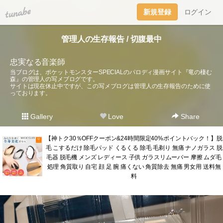
tuna.be
新規登録
ログイン
管理人の生存報告 / 切腹最中
忠実なる音楽師
当ブログは、ポケットモンスターSPECIALのパロディ漫画サイト『竜の棲む
森』の管理人の写メブログです。
サイトは現在休止中ですが、この写メブログは管理人の生存報告のために使
っております。
Gallery
Love
Share
【神トク30％OFFクーポン&24時間限定40%ポイントバック！】脱
毛 こするだけ 除毛パッド くるくる 除毛 毛剃り 無痛 ナノガラス 脱
毛器 脱毛機 メンズ レディース 子供 ガラスリムーバー 摩擦 ムダ毛
処理 角質取り 自宅 顔 足 腕 痛くない 角質除去 無痛 男女用 送料無
料