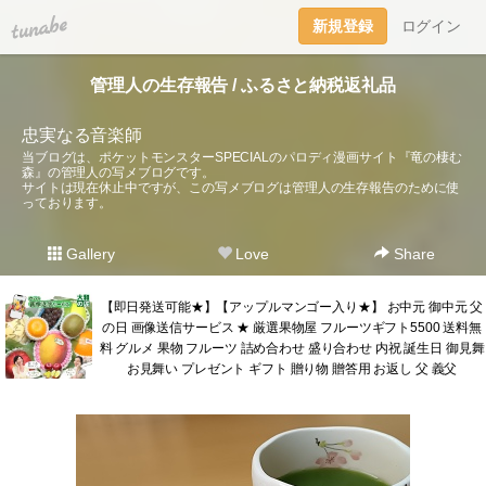
tuna.be
新規登録
ログイン
管理人の生存報告 / ふるさと納税返礼品
忠実なる音楽師
当ブログは、ポケットモンスターSPECIALのパロディ漫画サイト『竜の棲む
森』の管理人の写メブログです。
サイトは現在休止中ですが、この写メブログは管理人の生存報告のために使
っております。
Gallery
Love
Share
【即日発送可能★】【アップルマンゴー入り★】 お中元 御中元 父
の日 画像送信サービス ★ 厳選果物屋 フルーツギフト5500 送料無
料 グルメ 果物 フルーツ 詰め合わせ 盛り合わせ 内祝 誕生日 御見舞
お見舞い プレゼント ギフト 贈り物 贈答用 お返し 父 義父