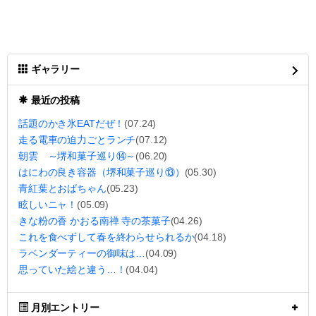
ギャラリー
最近の投稿
話題のかき氷EATだぜ！
(07.24)
走る電車の迫力ごとランチ
(07.12)
朝雲 ～堺和菓子巡り⑭～
(06.20)
はにわの良き容器（堺和菓子巡り⑬）
(05.30)
青紅葉とおばちゃん
(05.23)
眩しいニャ！
(05.09)
きな粉の香 かおる南禅 寺の茶菓子
(04.26)
これを食べずして春を終わらせられるか
(04.18)
ラベンダーティーの御味は…
(04.09)
思っていた絵と違う…！
(04.04)
月別エントリー