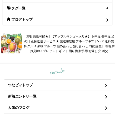
タグ一覧
ブログトップ
【即日発送可能★】【アップルマンゴー入り★】 お中元 御中元 父
の日 画像送信サービス ★ 厳選果物屋 フルーツギフト5500 送料無
料 グルメ 果物 フルーツ 詰め合わせ 盛り合わせ 内祝 誕生日 御見舞
お見舞い プレゼント ギフト 贈り物 贈答用 お返し 父 義父
tuna.be
つなビィトップ
新着エントリ一覧
人気のブログ