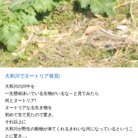
大和川でヌートリア発見!
大和川の川中を
一生懸命泳いでいる生物がいるな～と見てみたら
何とヌートリア!
ヌートリアなる生き物を
初めて生で見たので驚き。
それ以上に
大和川が野生の動物が来てくれるきれいな河になっているというこ
とに驚き...。