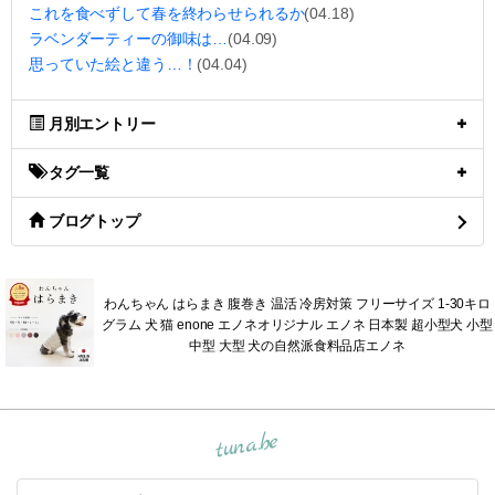
これを食べずして春を終わらせられるか
(04.18)
ラベンダーティーの御味は…
(04.09)
思っていた絵と違う…！
(04.04)
月別エントリー
タグ一覧
ブログトップ
わんちゃん はらまき 腹巻き 温活 冷房対策 フリーサイズ 1-30キロ
グラム 犬 猫 enone エノネオリジナル エノネ 日本製 超小型犬 小型
中型 大型 犬の自然派食料品店エノネ
tuna.be