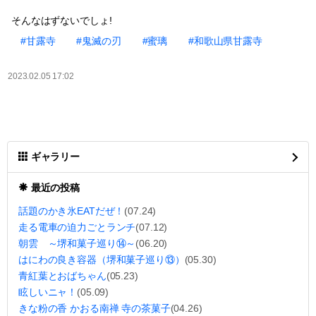
そんなはずないでしょ!
#甘露寺
#鬼滅の刃
#蜜璃
#和歌山県甘露寺
2023.02.05 17:02
ギャラリー
最近の投稿
話題のかき氷EATだぜ！
(07.24)
走る電車の迫力ごとランチ
(07.12)
朝雲 ～堺和菓子巡り⑭～
(06.20)
はにわの良き容器（堺和菓子巡り⑬）
(05.30)
青紅葉とおばちゃん
(05.23)
眩しいニャ！
(05.09)
きな粉の香 かおる南禅 寺の茶菓子
(04.26)