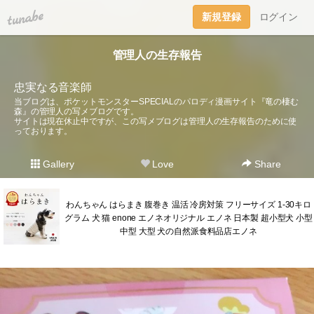
tuna.be
新規登録
ログイン
管理人の生存報告
忠実なる音楽師
当ブログは、ポケットモンスターSPECIALのパロディ漫画サイト『竜の棲む
森』の管理人の写メブログです。
サイトは現在休止中ですが、この写メブログは管理人の生存報告のために使
っております。
Gallery
Love
Share
わんちゃん はらまき 腹巻き 温活 冷房対策 フリーサイズ 1-30キロ
グラム 犬 猫 enone エノネオリジナル エノネ 日本製 超小型犬 小型
中型 大型 犬の自然派食料品店エノネ