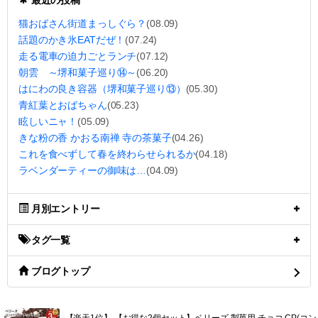
最近の投稿
猫おばさん街道まっしぐら？
(08.09)
話題のかき氷EATだぜ！
(07.24)
走る電車の迫力ごとランチ
(07.12)
朝雲 ～堺和菓子巡り⑭～
(06.20)
はにわの良き容器（堺和菓子巡り⑬）
(05.30)
青紅葉とおばちゃん
(05.23)
眩しいニャ！
(05.09)
きな粉の香 かおる南禅 寺の茶菓子
(04.26)
これを食べずして春を終わらせられるか
(04.18)
ラベンダーティーの御味は…
(04.09)
月別エントリー
タグ一覧
ブログトップ
【楽天1位】 【お得な2個セット】ベリーズ 製菓用 チョコ CP(コン