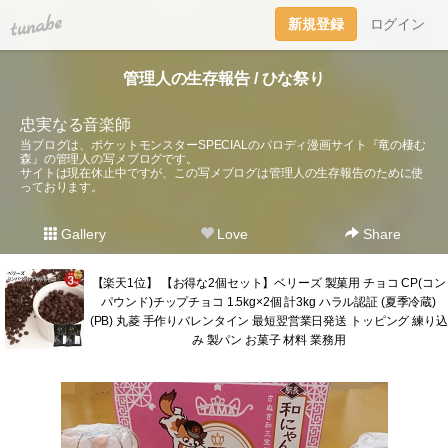
tuna.be
新規登録
ログイン
管理人の生存報告 / ひな祭り
忠実なる音楽師
当ブログは、ポケットモンスターSPECIALのパロディ漫画サイト『竜の棲む
森』の管理人の写メブログです。
サイトは現在休止中ですが、この写メブログは管理人の生存報告のために使
っております。
Gallery
Love
Share
【楽天1位】 【お得な2個セット】ベリーズ 製菓用 チョコ CP(コン
パウンド)チップチョコ 1.5kg×2個 計3kg ハラル認証 (夏季冷蔵)
(PB) 丸菱 手作りバレンタイン 最短翌営業日発送 トッピング 練り込
み 製パン お菓子 材料 業務用