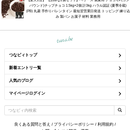
パウンド)チップチョコ 1.5kg×2個 計3kg ハラル認証 (夏季冷蔵)
(PB) 丸菱 手作りバレンタイン 最短翌営業日発送 トッピング 練り込
み 製パン お菓子 材料 業務用
tuna.be
つなビィトップ
新着エントリ一覧
人気のブログ
マイページログイン
良くある質問と答え
/
プライバシーポリシー
/
利用規約
/