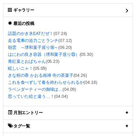
ギャラリー
最近の投稿
話題のかき氷EATだぜ！
(07.24)
走る電車の迫力ごとランチ
(07.12)
朝雲 ～堺和菓子巡り⑭～
(06.20)
はにわの良き容器（堺和菓子巡り⑬）
(05.30)
青紅葉とおばちゃん
(05.23)
眩しいニャ！
(05.09)
きな粉の香 かおる南禅 寺の茶菓子
(04.26)
これを食べずして春を終わらせられるか
(04.18)
ラベンダーティーの御味は…
(04.09)
思っていた絵と違う…！
(04.04)
月別エントリー
タグ一覧