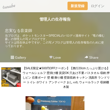
tuna.be
新規登録
ログイン
管理人の生存報告
忠実なる音楽師
当ブログは、ポケットモンスターSPECIALのパロディ漫画サイト『竜の棲む
森』の管理人の写メブログです。
サイトは現在休止中ですが、この写メブログは管理人の生存報告のために使
っております。
Gallery
Love
Share
【SALE限定★500円OFFクーポン】【奥行20cm たっぷり置ける】
ウォールシェルフ 壁掛け棚 賃貸OK 穴あけ不要 バスタオル 収納 押
しピン 石膏ボード 壁 棚 飾り棚 壁面収納 キッチン 洗面所 ランドリ
ー トイレ ホワイト アンティーク おしゃれ ウォールラック 収納棚
木製