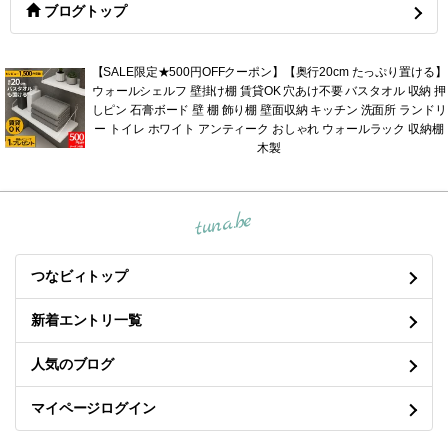
ブログトップ
【SALE限定★500円OFFクーポン】【奥行20cm たっぷり置ける】
ウォールシェルフ 壁掛け棚 賃貸OK 穴あけ不要 バスタオル 収納 押
しピン 石膏ボード 壁 棚 飾り棚 壁面収納 キッチン 洗面所 ランドリ
ー トイレ ホワイト アンティーク おしゃれ ウォールラック 収納棚
木製
tuna.be
つなビィトップ
新着エントリ一覧
人気のブログ
マイページログイン