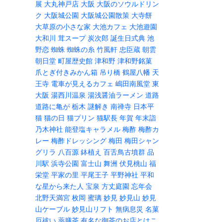
展
大丸神戸店
大阪
大阪のソウルドリン
ク
大阪城公園
大阪城公園散策
大寺餅
大草原の小さな家
大池カフェ
大池遊園
大和川
茸スープ
炭次郎
誕生日式典
池
野恋
蜘蛛
蜘蛛の糸
竹風軒
忠臣蔵
朝雲
朝日堂
町屋歴史館
津和野
津和野銘菓
爪とぎ付きみかん箱
吊り橋
鶴屋八幡
天
王寺
電車が見えるカフェ
嶋田南風堂
東
大阪
湯西川温泉
湯浅醤油ラーメン
道路
道路に亀が
栃木
謎解き
南禅寺
日本平
猫
猫の日
猫プリン
猫駅長
年賀
年末詣
乃木神社
能登塩キャラメル
梅酢
梅酢カ
レー
梅酢ドレッシング
梅田
梅田シャン
グリラ
八百源
鉢植え
百舌鳥古墳群
品
川駅
浜寺公園
富士山
舞洲
伏見桃山
福
栄堂
平家の里
平尾王子
平野神社
平和
な星から来た人
宝泉
方丈庭園
忘年会
北野天満宮
枚岡
蜜璃
妙見
妙見山
妙見
山ケーブル
妙見山リフト
無病息災
名菓
厄祓い
薬膳茶
有名な御茶のお店とはこ