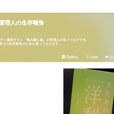
管理人の生存報告
パロディ漫画サイト『竜の棲む森』の管理人の写メブログです。
ブログは管理人の生存報告のために使っております。
Gallery
Love
Sha