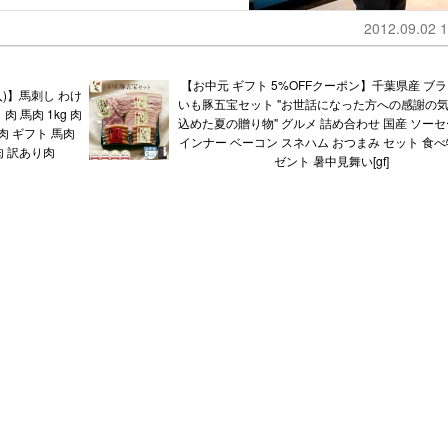
2012.09.02 1
【お中元 ギフト 5%OFFクーポン】千葉県産 ブ
購入)】馬刺し わけ
いも豚五宝セット "お世話になった方への感謝の
肉 馬肉 1kg 肉
込めた夏の贈り物" グルメ 詰め合わせ 国産 ソーセ
肉 ギフト 馬肉
インナー ベーコン スネハム おつまみ セット 食べ
肉 訳あり肉
ゼント 暑中見舞い[gf]