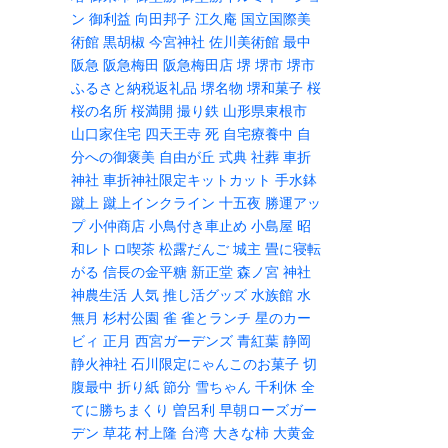
ン
御利益
向田邦子
江久庵
国立国際美
術館
黒胡椒
今宮神社
佐川美術館
最中
阪急
阪急梅田
阪急梅田店
堺
堺市
堺市
ふるさと納税返礼品
堺名物
堺和菓子
桜
桜の名所
桜満開
撮り鉄
山形県東根市
山口家住宅
四天王寺
死
自宅療養中
自
分への御褒美
自由が丘
式典
社葬
車折
神社
車折神社限定キットカット
手水鉢
蹴上
蹴上インクライン
十五夜
勝運アッ
プ
小仲商店
小鳥付き車止め
小島屋
昭
和レトロ喫茶
松露だんご
城主
畳に寝転
がる
信長の金平糖
新正堂
森ノ宮
神社
神農生活
人気
推し活グッズ
水族館
水
無月
杉村公園
雀
雀とランチ
星のカー
ビィ
正月
西宮ガーデンズ
青紅葉
静岡
静火神社
石川限定にゃんこのお菓子
切
腹最中
折り紙
節分
雪ちゃん
千利休
全
てに勝ちまくり
曽呂利
早朝ローズガー
デン
草花
村上隆
台湾
大きな柿
大黄金