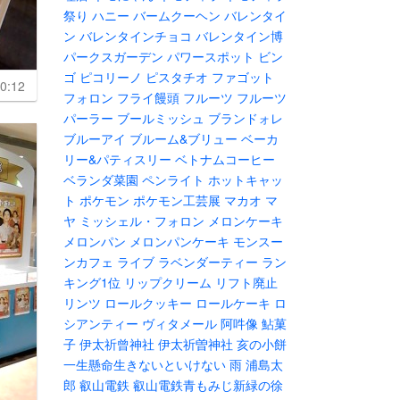
祭り
ハニー
バームクーヘン
バレンタイ
ン
バレンタインチョコ
バレンタイン博
パークスガーデン
パワースポット
ビン
ゴ
ピコリーノ
ピスタチオ
ファゴット
0:12
フォロン
フライ饅頭
フルーツ
フルーツ
パーラー
ブールミッシュ
ブランドォレ
ブルーアイ
ブルーム&ブリュー
ベーカ
リー&パティスリー
ベトナムコーヒー
ベランダ菜園
ペンライト
ホットキャッ
ト
ポケモン
ポケモン工芸展
マカオ
マ
ヤ
ミッシェル・フォロン
メロンケーキ
メロンパン
メロンパンケーキ
モンスー
ンカフェ
ライブ
ラベンダーティー
ラン
キング1位
リップクリーム
リフト廃止
リンツ
ロールクッキー
ロールケーキ
ロ
シアンティー
ヴィタメール
阿吽像
鮎菓
子
伊太祈曾神社
伊太祈曽神社
亥の小餅
一生懸命生きないといけない
雨
浦島太
郎
叡山電鉄
叡山電鉄青もみじ新緑の徐