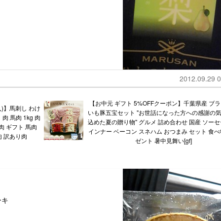
2012.09.29 0
【お中元 ギフト 5%OFFクーポン】千葉県産 ブ
購入)】馬刺し わけ
いも豚五宝セット "お世話になった方への感謝の
肉 馬肉 1kg 肉
込めた夏の贈り物" グルメ 詰め合わせ 国産 ソーセ
肉 ギフト 馬肉
インナー ベーコン スネハム おつまみ セット 食べ
肉 訳あり肉
ゼント 暑中見舞い[gf]
ーキ