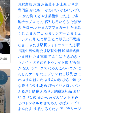
お釈迦様
お城
お茶菓子
お土産
かき氷
専門店
かねちー
かわいい
かわいいプリ
ン
かん袋
くどやま芸術祭
ごたま
ご当
地チップス
さんぽ路
しろいくも
そばが
き
そロール
たまのアフォガート
たまみ
くじ
たまカフェ
たまサンデー
たまミュ
ージアム号
たま駅長
たま駅長と不思議
なきっぷ
たま駅長フォトラリー
たま駅
長誕生日式典
たま駅長命日10周年式典
たま神社
たま電車
てんしば
ときめきト
2:49
ゥナイト
ときめきトゥナイト展
どら焼
き
なんばパークス
にゃんこのバウム
に
んじんケーキ
ねこプリン
ねこ駅長
はに
わぷりん
はにわぷりんの歌
ひさご屋
ひ
な祭り
ひやしあめ
びっくりメロンパン
ふるさと納税
ふるさと納税返礼品
まど
い
まりひめ
みかん
みかんソフト
もみ
じのトンネル
ゆきちゃん
ゆばチップス
よんたま
りぼん
ろくたま
アゴラリージ