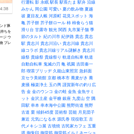
行運転
影
永眠
駅長
駅長たま
駅弁
沿線
4:38
みかん
岡公園
可愛い
夏の飲み物
夏越
祓
夏目友人帳
河原町
花見スポット
海
亀
芥子餅
芥子餅ロール
柿
柿食らう猫
ランド豚
滑り台
甘露寺
観光
関西
丸市菓子舗
季
気持ちを
節のタルト
紀の川市
紀伊路
貴志
貴志
ージ ウ
物 プレ
駅
貴志川
貴志川沿い
貴志川線
貴志川
線コラボ
貴志川線リアル謎解き
貴志川
線祭
貴線祭
貴線祭り
軌道自転車
軌道
自動自転車
鬼滅の刃
亀
祇園
吉田秦一
郎
喫茶ブリッヂ
久能山東照宮
急斜面
京セラ美術館
京都
橋本市
蕎麦がき
蕎
麦掻
極楽浄土
玉の輿
謹賀新年の釣り広
告
金
金のウンコ
金の蛙
金魚
金魚サミ
ット
金沢土産
金平糖
銀座
九度山
空
隅
田駅
串本
串本海中公園
熊野街道
熊野
古道
栗
傾斜45度
芸術祭
芸能
月見団子
兼近
元気になる水
源氏巻
現役歌王
古
代メキシコ展
古墳焼
古民家カフェ
五重
塔
御朱印
御堂筋
御堂筋イルミネーショ