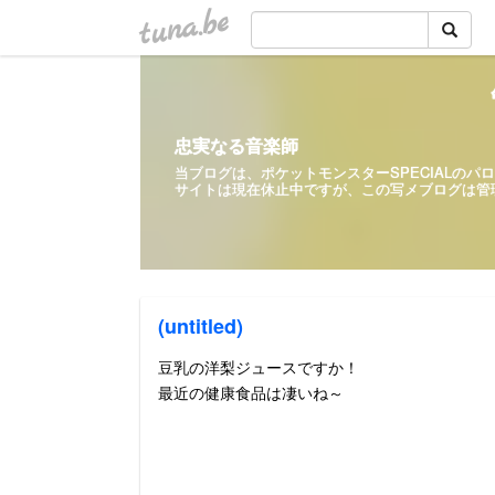
tuna.be
忠実なる音楽師
当ブログは、ポケットモンスターSPECIALの
サイトは現在休止中ですが、この写メ
(untitled)
豆乳の洋梨ジュースですか！
最近の健康食品は凄いね～