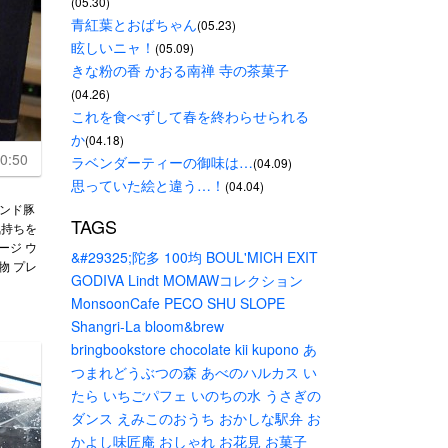
(05.30)
青紅葉とおばちゃん
(05.23)
眩しいニャ！
(05.09)
きな粉の香 かおる南禅 寺の茶菓子
(04.26)
これを食べずして春を終わらせられる
か
(04.18)
0:50
ラベンダーティーの御味は…
(04.09)
思っていた絵と違う…！
(04.04)
ランド豚
TAGS
気持ちを
ージ ウ
&#29325;陀多
100均
BOUL'MICH
EXIT
物 プレ
GODIVA
Lindt
MOMAWコレクション
MonsoonCafe
PECO
SHU
SLOPE
Shangri-La
bloom&brew
bringbookstore
chocolate
kii
kupono
あ
つまれどうぶつの森
あべのハルカス
い
たら
いちごパフェ
いのちの水
うさぎの
ダンス
えみこのおうち
おかしな駅弁
お
かよし味匠庵
おしゃれ
お花見
お菓子