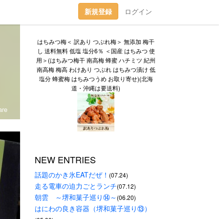
新規登録
ログイン
はちみつ梅＜ 訳あり つぶれ梅＞ 無添加 梅干
し 送料無料 低塩 塩分6％ ＜国産 はちみつ 使
用＞(はちみつ梅干 南高梅 蜂蜜 ハチミツ 紀州
南高梅 梅高 わけあり つぶれ はちみつ漬け 低
塩分 蜂蜜梅 はちみつうめ お取り寄せ)(北海
道・沖縄は要送料)
re
NEW ENTRIES
話題のかき氷EATだぜ！
(07.24)
走る電車の迫力ごとランチ
(07.12)
朝雲　～堺和菓子巡り⑭～
(06.20)
はにわの良き容器（堺和菓子巡り⑬）