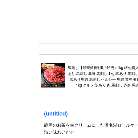
馬刺し【最安値挑戦5,146円 / 1kg (3kg
あり 馬刺し 赤身 馬刺し 1kg 訳あり 馬刺し 
訳あり馬肉 馬刺し ヘルシ― 馬肉 業務用 
1kg グルメ 訳あり 肉 馬刺し 赤身 馬
(untitled)
静岡のお茶を生クリームにした浜名湖ロールケ
渋い味わいだぜ