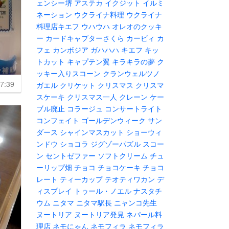
ェンシー堺
アステカ
イクジット
イルミ
ネーション
ウクライナ料理
ウクライナ
料理店キエフ
ウハウハ
オレオのクッキ
ー
カードキャプターさくら
カービィ
カ
フェ
カンボジア
ガハハハ
キエフ
キッ
トカット
キャプテン翼
キラキラの夢
ク
ッキー入りスコーン
クランウェルツノ
7:39
ガエル
クリケット
クリスマス
クリスマ
スケーキ
クリスマス一人
クレーン
ケー
ブル廃止
コラージュ
コンサートライト
コンフェイト
ゴールデンウィーク
サン
ダース
シャインマスカット
ショーウィ
ンドウ
ショコラ
ジグゾーパズル
スコー
ン
セントゼファー
ソフトクリーム
チュ
ーリップ畑
チョコ
チョコケーキ
チョコ
レート
ティーカップ
テオティワカン
デ
ィスプレイ
トゥール・ノエル
ナスタチ
ウム
ニタマ
ニタマ駅長
ニャンコ先生
ヌートリア
ヌートリア発見
ネパール料
理店
ネモにゃん
ネモフィラ
ネモフィラ