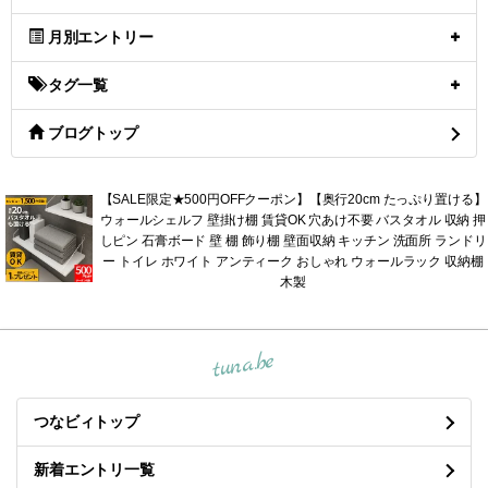
月別エントリー
タグ一覧
ブログトップ
【SALE限定★500円OFFクーポン】【奥行20cm たっぷり置ける】
ウォールシェルフ 壁掛け棚 賃貸OK 穴あけ不要 バスタオル 収納 押
しピン 石膏ボード 壁 棚 飾り棚 壁面収納 キッチン 洗面所 ランドリ
ー トイレ ホワイト アンティーク おしゃれ ウォールラック 収納棚
木製
tuna.be
つなビィトップ
新着エントリ一覧