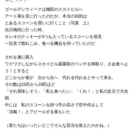
ゴールデンウィークは梅田のスカイビルへ
アート展を見に行ったのだが、本当の目的は
とあるスコーンを買いに行くこと（写真 上）
先日梅田に行った時、
オレオのクッキーが3つも入っているスコーンを発見
一目見て惚れこみ、食べる機会を伺っていたのだ
それを遂に購入
ワクワクしながらスカイビル庭園前のベンチを陣取り、さあ食べよ
う！とすると
どこからか雀が 次から次へ 代わる代わるとやって来る。
その数は15匹から20匹ほど
「それ美味しそう」「私も食べたい」「くれ！」と私の足元で大合
唱
中には 私のスコーンを持つ手の高さで空中停止して
「頂戴！」とアピールする雀もいた
（君たちはいったいどこでそんな芸当を覚えたのかね…）