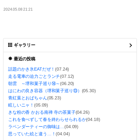
2024.05.08 21:21
ギャラリー
最近の投稿
話題のかき氷EATだぜ！
(07.24)
走る電車の迫力ごとランチ
(07.12)
朝雲 ～堺和菓子巡り⑭～
(06.20)
はにわの良き容器（堺和菓子巡り⑬）
(05.30)
青紅葉とおばちゃん
(05.23)
眩しいニャ！
(05.09)
きな粉の香 かおる南禅 寺の茶菓子
(04.26)
これを食べずして春を終わらせられるか
(04.18)
ラベンダーティーの御味は…
(04.09)
思っていた絵と違う…！
(04.04)