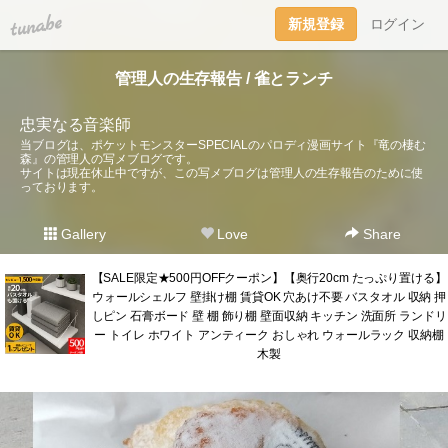
tuna.be
新規登録
ログイン
管理人の生存報告 / 雀とランチ
忠実なる音楽師
当ブログは、ポケットモンスターSPECIALのパロディ漫画サイト『竜の棲む
森』の管理人の写メブログです。
サイトは現在休止中ですが、この写メブログは管理人の生存報告のために使
っております。
Gallery
Love
Share
【SALE限定★500円OFFクーポン】【奥行20cm たっぷり置ける】
ウォールシェルフ 壁掛け棚 賃貸OK 穴あけ不要 バスタオル 収納 押
しピン 石膏ボード 壁 棚 飾り棚 壁面収納 キッチン 洗面所 ランドリ
ー トイレ ホワイト アンティーク おしゃれ ウォールラック 収納棚
木製