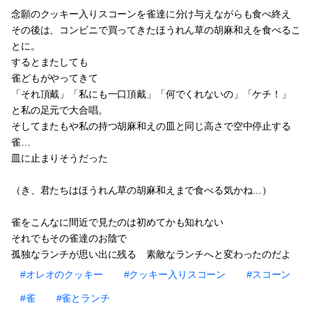
念願のクッキー入りスコーンを雀達に分け与えながらも食べ終え
その後は、コンビニで買ってきたほうれん草の胡麻和えを食べるこ
とに。
するとまたしても
雀どもがやってきて
「それ頂戴」「私にも一口頂戴」「何でくれないの」「ケチ！」
と私の足元で大合唱。
そしてまたもや私の持つ胡麻和えの皿と同じ高さで空中停止する
雀…
皿に止まりそうだった
（き、君たちはほうれん草の胡麻和えまで食べる気かね…）
雀をこんなに間近で見たのは初めてかも知れない
それでもその雀達のお陰で
孤独なランチが思い出に残る 素敵なランチへと変わったのだよ
#オレオのクッキー
#クッキー入りスコーン
#スコーン
#雀
#雀とランチ