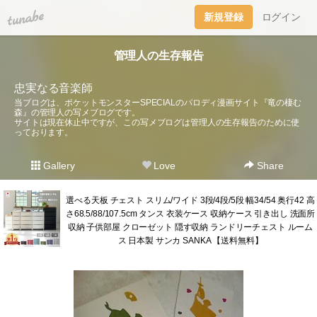
tuna.be
新規登録
ログイン
管理人の生存報告
忠実なる音楽師
当ブログは、ポケットモンスターSPECIALのパロディ漫画サイト『竜の棲む
森』の管理人の写メブログです。
サイトは現在休止中ですが、この写メブログは管理人の生存報告のために使
っております。
Gallery
Love
Share
選べる天板 チェスト スリム/ワイド 3段/4段/5段 幅34/54 奥行42 高
さ68.5/88/107.5cm タンス 衣装ケース 収納ケース 引き出し 洗面所
収納 子供部屋 クローゼット 隠す収納 ランドリーチェスト ルーム
ス 日本製 サンカ SANKA 【送料無料】