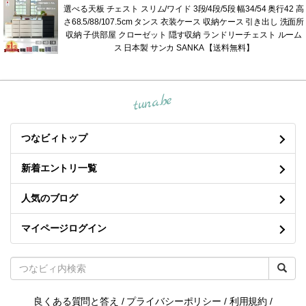
選べる天板 チェスト スリム/ワイド 3段/4段/5段 幅34/54 奥行42 高
さ68.5/88/107.5cm タンス 衣装ケース 収納ケース 引き出し 洗面所
収納 子供部屋 クローゼット 隠す収納 ランドリーチェスト ルーム
ス 日本製 サンカ SANKA 【送料無料】
tuna.be
つなビィトップ
新着エントリ一覧
人気のブログ
マイページログイン
良くある質問と答え
/
プライバシーポリシー
/
利用規約
/