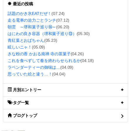
最近の投稿
話題のかき氷EATだぜ！
(07.24)
走る電車の迫力ごとランチ
(07.12)
朝雲 ～堺和菓子巡り⑭～
(06.20)
はにわの良き容器（堺和菓子巡り⑬）
(05.30)
青紅葉とおばちゃん
(05.23)
眩しいニャ！
(05.09)
きな粉の香 かおる南禅 寺の茶菓子
(04.26)
これを食べずして春を終わらせられるか
(04.18)
ラベンダーティーの御味は…
(04.09)
思っていた絵と違う…！
(04.04)
月別エントリー
タグ一覧
ブログトップ