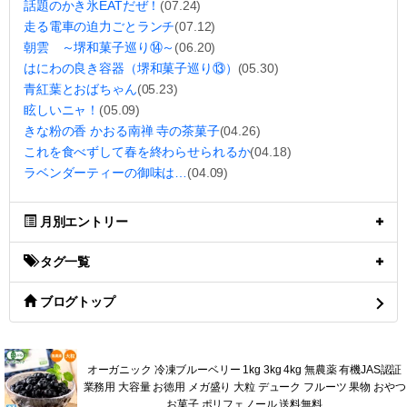
話題のかき氷EATだぜ！
(07.24)
走る電車の迫力ごとランチ
(07.12)
朝雲 ～堺和菓子巡り⑭～
(06.20)
はにわの良き容器（堺和菓子巡り⑬）
(05.30)
青紅葉とおばちゃん
(05.23)
眩しいニャ！
(05.09)
きな粉の香 かおる南禅 寺の茶菓子
(04.26)
これを食べずして春を終わらせられるか
(04.18)
ラベンダーティーの御味は…
(04.09)
月別エントリー
タグ一覧
ブログトップ
オーガニック 冷凍ブルーベリー 1kg 3kg 4kg 無農薬 有機JAS認証
業務用 大容量 お徳用 メガ盛り 大粒 デューク フルーツ 果物 おやつ
お菓子 ポリフェノール 送料無料