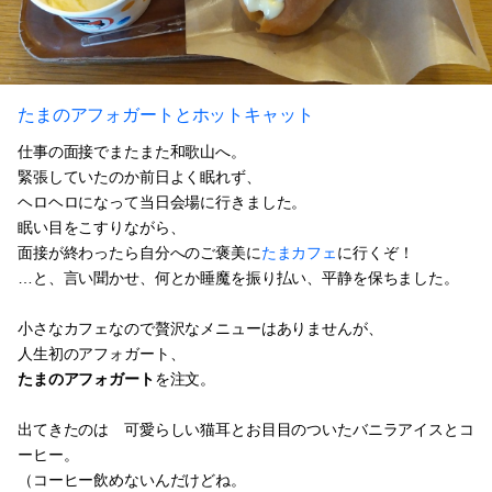
たまのアフォガートとホットキャット
仕事の面接でまたまた和歌山へ。
緊張していたのか前日よく眠れず、
ヘロヘロになって当日会場に行きました。
眠い目をこすりながら、
面接が終わったら自分へのご褒美に
たまカフェ
に行くぞ！
…と、言い聞かせ、何とか睡魔を振り払い、平静を保ちました。
小さなカフェなので贅沢なメニューはありませんが、
人生初のアフォガート、
たまのアフォガート
を注文。
出てきたのは 可愛らしい猫耳とお目目のついたバニラアイスとコ
ーヒー。
（コーヒー飲めないんだけどね。