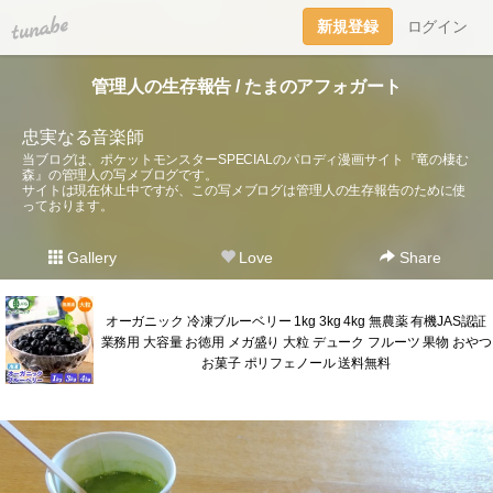
tuna.be
新規登録
ログイン
管理人の生存報告 / たまのアフォガート
忠実なる音楽師
当ブログは、ポケットモンスターSPECIALのパロディ漫画サイト『竜の棲む
森』の管理人の写メブログです。
サイトは現在休止中ですが、この写メブログは管理人の生存報告のために使
っております。
Gallery
Love
Share
オーガニック 冷凍ブルーベリー 1kg 3kg 4kg 無農薬 有機JAS認証
業務用 大容量 お徳用 メガ盛り 大粒 デューク フルーツ 果物 おやつ
お菓子 ポリフェノール 送料無料