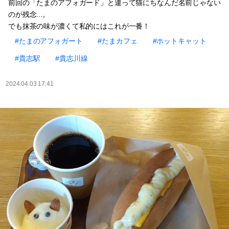
前回の「たまのアフォガード」と違って猫にちなんだ名前じゃない
のが残念...。
でも抹茶の味が濃くて私的にはこれが一番！
#たまのアフォガート
#たまカフェ
#ホットキャット
#貴志駅
#貴志川線
2024.04.03 17:41