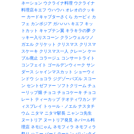
ネーション
ウクライナ料理
ウクライナ
料理店キエフ
ウハウハ
オレオのクッキ
ー
カードキャプターさくら
カービィ
カ
フェ
カンボジア
ガハハハ
キエフ
キッ
トカット
キャプテン翼
キラキラの夢
ク
ッキー入りスコーン
クランウェルツノ
ガエル
クリケット
クリスマス
クリスマ
スケーキ
クリスマス一人
クレーン
ケー
ブル廃止
コラージュ
コンサートライト
コンフェイト
ゴールデンウィーク
サン
ダース
シャインマスカット
ショーウィ
ンドウ
ショコラ
ジグゾーパズル
スコー
ン
セントゼファー
ソフトクリーム
チュ
ーリップ畑
チョコ
チョコケーキ
チョコ
レート
ティーカップ
テオティワカン
デ
ィスプレイ
トゥール・ノエル
ナスタチ
ウム
ニタマ
ニタマ駅長
ニャンコ先生
ヌートリア
ヌートリア発見
ネパール料
理店
ネモにゃん
ネモフィラ
ネモフィラ
祭り
ハニー
バームクーヘン
バレンタイ