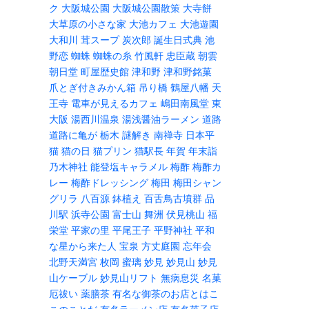
ク
大阪城公園
大阪城公園散策
大寺餅
大草原の小さな家
大池カフェ
大池遊園
大和川
茸スープ
炭次郎
誕生日式典
池
野恋
蜘蛛
蜘蛛の糸
竹風軒
忠臣蔵
朝雲
朝日堂
町屋歴史館
津和野
津和野銘菓
爪とぎ付きみかん箱
吊り橋
鶴屋八幡
天
王寺
電車が見えるカフェ
嶋田南風堂
東
大阪
湯西川温泉
湯浅醤油ラーメン
道路
道路に亀が
栃木
謎解き
南禅寺
日本平
猫
猫の日
猫プリン
猫駅長
年賀
年末詣
乃木神社
能登塩キャラメル
梅酢
梅酢カ
レー
梅酢ドレッシング
梅田
梅田シャン
グリラ
八百源
鉢植え
百舌鳥古墳群
品
川駅
浜寺公園
富士山
舞洲
伏見桃山
福
栄堂
平家の里
平尾王子
平野神社
平和
な星から来た人
宝泉
方丈庭園
忘年会
北野天満宮
枚岡
蜜璃
妙見
妙見山
妙見
山ケーブル
妙見山リフト
無病息災
名菓
厄祓い
薬膳茶
有名な御茶のお店とはこ