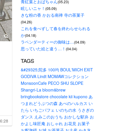
青紅葉とおばちゃん
(05.23)
眩しいニャ！
(05.09)
きな粉の香 かおる南禅 寺の茶菓子
(04.26)
これを食べずして春を終わらせられる
か
(04.18)
ラベンダーティーの御味は…
(04.09)
思っていた絵と違う…！
(04.04)
TAGS
&#29325;陀多
100均
BOUL'MICH
EXIT
GODIVA
Lindt
MOMAWコレクション
MonsoonCafe
PECO
SHU
SLOPE
Shangri-La
bloom&brew
bringbookstore
chocolate
kii
kupono
あ
つまれどうぶつの森
あべのハルカス
い
たら
いちごパフェ
いのちの水
うさぎの
ダンス
えみこのおうち
おかしな駅弁
お
6:28
かよし味匠庵
おしゃれ
お花見
お菓子
お釈迦様
お城
お茶菓子
お土産
かき氷