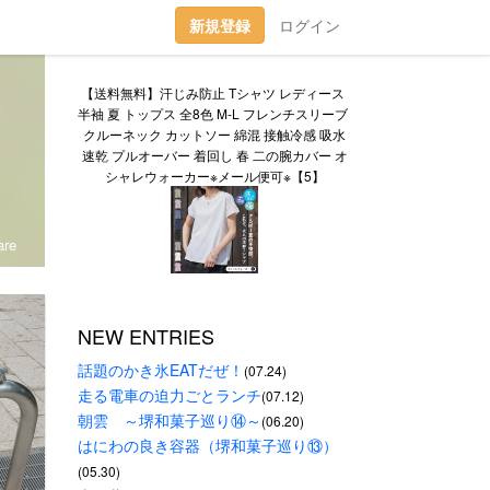
新規登録
ログイン
【送料無料】汗じみ防止 Tシャツ レディース 
半袖 夏 トップス 全8色 M-L フレンチスリーブ 
クルーネック カットソー 綿混 接触冷感 吸水
速乾 プルオーバー 着回し 春 二の腕カバー オ
シャレウォーカー※メール便可※【5】
re
NEW ENTRIES
話題のかき氷EATだぜ！
(07.24)
走る電車の迫力ごとランチ
(07.12)
朝雲　～堺和菓子巡り⑭～
(06.20)
はにわの良き容器（堺和菓子巡り⑬）
(05.30)