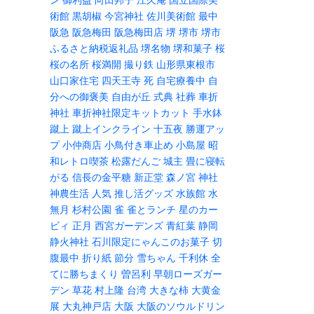
術館
黒胡椒
今宮神社
佐川美術館
最中
阪急
阪急梅田
阪急梅田店
堺
堺市
堺市
ふるさと納税返礼品
堺名物
堺和菓子
桜
桜の名所
桜満開
撮り鉄
山形県東根市
山口家住宅
四天王寺
死
自宅療養中
自
分への御褒美
自由が丘
式典
社葬
車折
神社
車折神社限定キットカット
手水鉢
蹴上
蹴上インクライン
十五夜
勝運アッ
プ
小仲商店
小鳥付き車止め
小島屋
昭
和レトロ喫茶
松露だんご
城主
畳に寝転
がる
信長の金平糖
新正堂
森ノ宮
神社
神農生活
人気
推し活グッズ
水族館
水
無月
杉村公園
雀
雀とランチ
星のカー
ビィ
正月
西宮ガーデンズ
青紅葉
静岡
静火神社
石川限定にゃんこのお菓子
切
腹最中
折り紙
節分
雪ちゃん
千利休
全
てに勝ちまくり
曽呂利
早朝ローズガー
デン
草花
村上隆
台湾
大きな柿
大黄金
展
大丸神戸店
大阪
大阪のソウルドリン