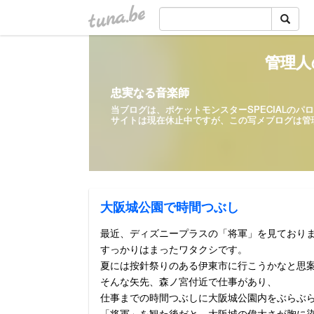
tuna.be
管理人
忠実なる音楽師
当ブログは、ポケットモンスターSPECIALの
サイトは現在休止中ですが、この写メ
大阪城公園で時間つぶし
最近、ディズニープラスの「将軍」を見ており
すっかりはまったワタクシです。
夏には按針祭りのある伊東市に行こうかなと思
そんな矢先、森ノ宮付近で仕事があり、
仕事までの時間つぶしに大阪城公園内をぶらぶ
「将軍」を観た後だと、大阪城の偉大さが胸に