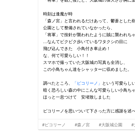
時刻は逢魔が時
「森ノ宮」と言われるだけあって、鬱蒼とした
公園として整備されていなかったら、
「将軍」で按針が襲われたように賊に襲われち
…なんてビクビク歩いているワタクシの目に
飛び込んできた 小鳥付き車止め！
な、何て可愛らしい！！
スマホで撮っていた大阪城の写真も全消し、
この小鳥ちゃん達をシャッターに収めました。
調べたところ、
「ピコリーノ」
という可愛らし
暗く恐ろしい森の中にこんな可愛らしい小鳥ち
ほっと一息つけて 安堵致しました
ピコリーノを思いついて下さった方に感謝を述
#ピコリーノ
#森ノ宮
#大阪城公園