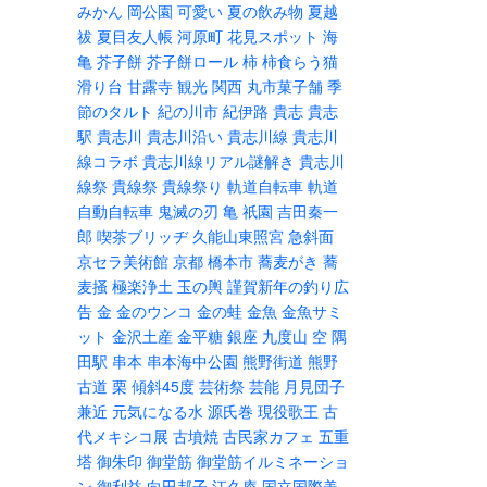
みかん
岡公園
可愛い
夏の飲み物
夏越
祓
夏目友人帳
河原町
花見スポット
海
亀
芥子餅
芥子餅ロール
柿
柿食らう猫
滑り台
甘露寺
観光
関西
丸市菓子舗
季
節のタルト
紀の川市
紀伊路
貴志
貴志
駅
貴志川
貴志川沿い
貴志川線
貴志川
線コラボ
貴志川線リアル謎解き
貴志川
線祭
貴線祭
貴線祭り
軌道自転車
軌道
自動自転車
鬼滅の刃
亀
祇園
吉田秦一
郎
喫茶ブリッヂ
久能山東照宮
急斜面
京セラ美術館
京都
橋本市
蕎麦がき
蕎
麦掻
極楽浄土
玉の輿
謹賀新年の釣り広
告
金
金のウンコ
金の蛙
金魚
金魚サミ
ット
金沢土産
金平糖
銀座
九度山
空
隅
田駅
串本
串本海中公園
熊野街道
熊野
古道
栗
傾斜45度
芸術祭
芸能
月見団子
兼近
元気になる水
源氏巻
現役歌王
古
代メキシコ展
古墳焼
古民家カフェ
五重
塔
御朱印
御堂筋
御堂筋イルミネーショ
ン
御利益
向田邦子
江久庵
国立国際美