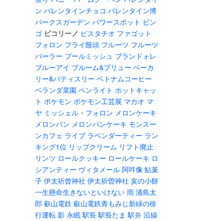
ン
バレンタインチョコ
バレンタイン博
パークスガーデン
パワースポット
ビン
ゴ
ピコリーノ
ピスタチオ
ファゴット
フォロン
フライ饅頭
フルーツ
フルーツ
パーラー
ブールミッシュ
ブランドォレ
ブルーアイ
ブルーム&ブリュー
ベーカ
リー&パティスリー
ベトナムコーヒー
ベランダ菜園
ペンライト
ホットキャッ
ト
ポケモン
ポケモン工芸展
マカオ
マ
ヤ
ミッシェル・フォロン
メロンケーキ
メロンパン
メロンパンケーキ
モンスー
ンカフェ
ライブ
ラベンダーティー
ラン
キング1位
リップクリーム
リフト廃止
リンツ
ロールクッキー
ロールケーキ
ロ
シアンティー
ヴィタメール
阿吽像
鮎菓
子
伊太祈曾神社
伊太祈曽神社
亥の小餅
一生懸命生きないといけない
雨
浦島太
郎
叡山電鉄
叡山電鉄青もみじ新緑の徐
行運転
影
永眠
駅長
駅長たま
駅弁
沿線