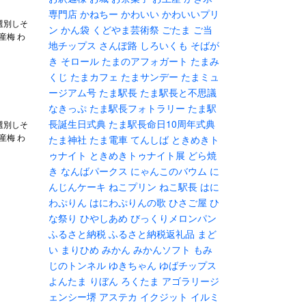
専門店
かねちー
かわいい
かわいいプリ
選別しそ
ン
かん袋
くどやま芸術祭
ごたま
ご当
国産梅 わ
地チップス
さんぽ路
しろいくも
そばが
き
そロール
たまのアフォガート
たまみ
くじ
たまカフェ
たまサンデー
たまミュ
ージアム号
たま駅長
たま駅長と不思議
なきっぷ
たま駅長フォトラリー
たま駅
長誕生日式典
たま駅長命日10周年式典
選別しそ
国産梅 わ
たま神社
たま電車
てんしば
ときめきト
ゥナイト
ときめきトゥナイト展
どら焼
き
なんばパークス
にゃんこのバウム
に
んじんケーキ
ねこプリン
ねこ駅長
はに
わぷりん
はにわぷりんの歌
ひさご屋
ひ
な祭り
ひやしあめ
びっくりメロンパン
ふるさと納税
ふるさと納税返礼品
まど
い
まりひめ
みかん
みかんソフト
もみ
じのトンネル
ゆきちゃん
ゆばチップス
よんたま
りぼん
ろくたま
アゴラリージ
ェンシー堺
アステカ
イクジット
イルミ