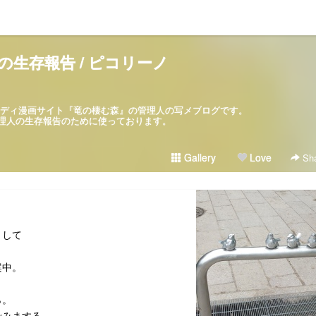
の生存報告 / ピコリーノ
パロディ漫画サイト『竜の棲む森』の管理人の写メブログです。
ブログは管理人の生存報告のために使っております。
Gallery
Love
Sha
まして
案中。
ら。
染みまする。