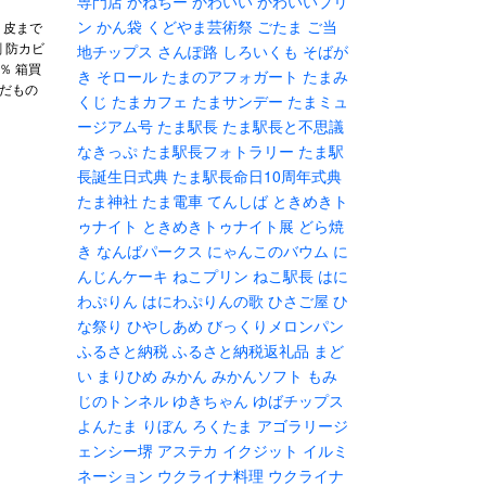
専門店
かねちー
かわいい
かわいいプリ
ン
かん袋
くどやま芸術祭
ごたま
ご当
＜ 皮まで
 防カビ
地チップス
さんぽ路
しろいくも
そばが
0％ 箱買
き
そロール
たまのアフォガート
たまみ
くだもの
くじ
たまカフェ
たまサンデー
たまミュ
ージアム号
たま駅長
たま駅長と不思議
なきっぷ
たま駅長フォトラリー
たま駅
長誕生日式典
たま駅長命日10周年式典
たま神社
たま電車
てんしば
ときめきト
ゥナイト
ときめきトゥナイト展
どら焼
き
なんばパークス
にゃんこのバウム
に
んじんケーキ
ねこプリン
ねこ駅長
はに
わぷりん
はにわぷりんの歌
ひさご屋
ひ
な祭り
ひやしあめ
びっくりメロンパン
ふるさと納税
ふるさと納税返礼品
まど
い
まりひめ
みかん
みかんソフト
もみ
じのトンネル
ゆきちゃん
ゆばチップス
よんたま
りぼん
ろくたま
アゴラリージ
ェンシー堺
アステカ
イクジット
イルミ
ネーション
ウクライナ料理
ウクライナ