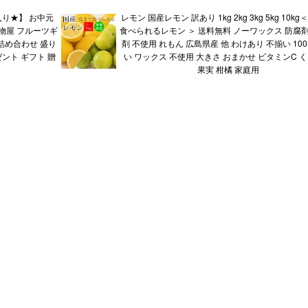
り★】 お中元
レモン 国産レモン 訳あり 1kg 2kg 3kg 5kg 10kg
物屋 フルーツギ
食べられるレモン ＞ 送料無料 ノーワックス 防腐剤
 詰め合わせ 盛り
剤 不使用 れもん 広島県産 他 わけあり 不揃い 10
ゼント ギフト 贈
い ワックス 不使用 大きさ おまかせ ビタミンC 
果実 柑橘 家庭用