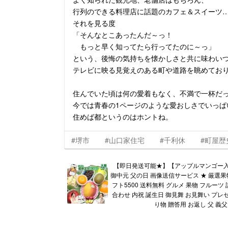
行列のできる料理店に話題のカフェ＆スイーツ
それを見る度
「そんなとこあったんだ～っ！
もっと早く知ってたら行ってたのに～っ」
という、後悔の気持ちを懐かしさと共に味わい
テレビに映る見覚えのある町や道路を眺めてお
住んでいた頃は何の愛着もなく、不満で一杯だ
今では青春の1ページのような愛おしさでいっぱ
住めば都というのはホントね。
#堺市
#山口家住宅
#千利休
#町屋歴
【即日発送可能★】【アップルマンゴー入
御中元 父の日 画像送信サービス ★ 厳選果
フト5500 送料無料 グルメ 果物 フルーツ
合わせ 内祝 誕生日 御見舞 お見舞い プレ
り物 贈答用 お返し 父 義父