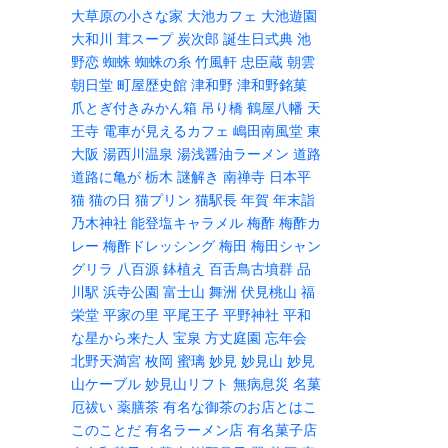
大草原の小さな家
大池カフェ
大池遊園
大和川
茸スープ
炭次郎
誕生日式典
池
野恋
蜘蛛
蜘蛛の糸
竹風軒
忠臣蔵
朝雲
朝日堂
町屋歴史館
津和野
津和野銘菓
爪とぎ付きみかん箱
吊り橋
鶴屋八幡
天
王寺
電車が見えるカフェ
嶋田南風堂
東
大阪
湯西川温泉
湯浅醤油ラーメン
道路
道路に亀が
栃木
謎解き
南禅寺
日本平
猫
猫の日
猫プリン
猫駅長
年賀
年末詣
乃木神社
能登塩キャラメル
梅酢
梅酢カ
レー
梅酢ドレッシング
梅田
梅田シャン
グリラ
八百源
鉢植え
百舌鳥古墳群
品
川駅
浜寺公園
富士山
舞洲
伏見桃山
福
栄堂
平家の里
平尾王子
平野神社
平和
な星から来た人
宝泉
方丈庭園
忘年会
北野天満宮
枚岡
蜜璃
妙見
妙見山
妙見
山ケーブル
妙見山リフト
無病息災
名菓
厄祓い
薬膳茶
有名な御茶のお店とはこ
このことだ
有名ラーメン店
有名菓子店