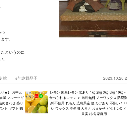
…
つつ
ります。
ったというのに
い。
史館
#与謝野晶子
2023.10.20 2
り★】 お中元
レモン 国産レモン 訳あり 1kg 2kg 3kg 5kg 10kg
物屋 フルーツギ
食べられるレモン ＞ 送料無料 ノーワックス 防腐剤
 詰め合わせ 盛り
剤 不使用 れもん 広島県産 他 わけあり 不揃い 10
ゼント ギフト 贈
い ワックス 不使用 大きさ おまかせ ビタミンC 
果実 柑橘 家庭用