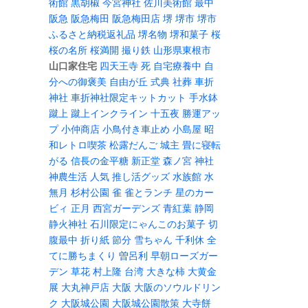
術館
黒胡椒
今宮神社
佐川美術館
最中
阪急
阪急梅田
阪急梅田店
堺
堺市
堺市
ふるさと納税返礼品
堺名物
堺和菓子
桜
桜の名所
桜満開
撮り鉄
山形県東根市
山口家住宅
四天王寺
死
自宅療養中
自
分への御褒美
自由が丘
式典
社葬
車折
神社
車折神社限定キットカット
手水鉢
蹴上
蹴上インクライン
十五夜
勝運アッ
プ
小仲商店
小鳥付き車止め
小島屋
昭
和レトロ喫茶
松露だんご
城主
畳に寝転
がる
信長の金平糖
新正堂
森ノ宮
神社
神農生活
人気
推し活グッズ
水族館
水
無月
杉村公園
雀
雀とランチ
星のカー
ビィ
正月
西宮ガーデンズ
青紅葉
静岡
静火神社
石川限定にゃんこのお菓子
切
腹最中
折り紙
節分
雪ちゃん
千利休
全
てに勝ちまくり
曽呂利
早朝ローズガー
デン
草花
村上隆
台湾
大きな柿
大黄金
展
大丸神戸店
大阪
大阪のソウルドリン
ク
大阪城公園
大阪城公園散策
大寺餅