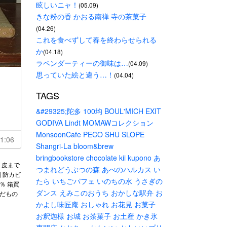
眩しいニャ！
(05.09)
きな粉の香 かおる南禅 寺の茶菓子
(04.26)
これを食べずして春を終わらせられる
か
(04.18)
ラベンダーティーの御味は…
(04.09)
思っていた絵と違う…！
(04.04)
TAGS
&#29325;陀多
100均
BOUL'MICH
EXIT
GODIVA
Lindt
MOMAWコレクション
MonsoonCafe
PECO
SHU
SLOPE
1:06
Shangri-La
bloom&brew
bringbookstore
chocolate
kii
kupono
あ
＜ 皮まで
つまれどうぶつの森
あべのハルカス
い
 防カビ
たら
いちごパフェ
いのちの水
うさぎの
0％ 箱買
ダンス
えみこのおうち
おかしな駅弁
お
くだもの
かよし味匠庵
おしゃれ
お花見
お菓子
お釈迦様
お城
お茶菓子
お土産
かき氷