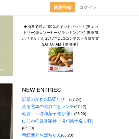
新規登録
ログイン
★抽選で最大100%ポイントバック！(要エン
トリー)楽天ソーセージランキング1位 無添加 
ポリポリくん 2017年DLGコンテスト金賞受賞 
SAITOHAM【冷凍便】
re
NEW ENTRIES
話題のかき氷EATだぜ！
(07.24)
走る電車の迫力ごとランチ
(07.12)
朝雲　～堺和菓子巡り⑭～
(06.20)
はにわの良き容器（堺和菓子巡り⑬）
(05.30)
青紅葉とおばちゃん
(05.23)