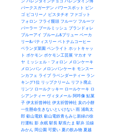
ン
バレンタインチョコ
バレンタイン博
パークスガーデン
パワースポット
ビン
ゴ
ピコリーノ
ピスタチオ
ファゴット
フォロン
フライ饅頭
フルーツ
フルーツ
パーラー
ブールミッシュ
ブランドォレ
ブルーアイ
ブルーム&ブリュー
ベーカ
リー&パティスリー
ベトナムコーヒー
ベランダ菜園
ペンライト
ホットキャッ
ト
ポケモン
ポケモン工芸展
マカオ
マ
ヤ
ミッシェル・フォロン
メロンケーキ
メロンパン
メロンパンケーキ
モンスー
ンカフェ
ライブ
ラベンダーティー
ラン
キング1位
リップクリーム
リフト廃止
リンツ
ロールクッキー
ロールケーキ
ロ
シアンティー
ヴィタメール
阿吽像
鮎菓
子
伊太祈曾神社
伊太祈曽神社
亥の小餅
一生懸命生きないといけない
雨
浦島太
郎
叡山電鉄
叡山電鉄青もみじ新緑の徐
行運転
影
永眠
駅長
駅長たま
駅弁
沿線
みかん
岡公園
可愛い
夏の飲み物
夏越