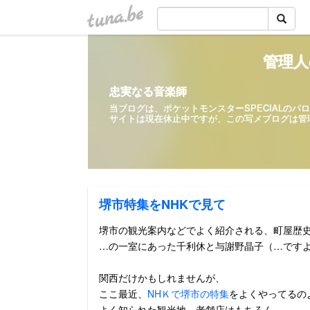
tuna.be
管理人
忠実なる音楽師
当ブログは、ポケットモンスターSPECIALの
サイトは現在休止中ですが、この写メ
堺市特集をNHKで見て
堺市の観光案内などでよく紹介される、町屋歴
…の一室にあった千利休と与謝野晶子（…です
関西だけかもしれませんが、
ここ最近、
NHＫで堺市の特集
をよくやってるの
よく知られた観光地、老舗店はもちろん、