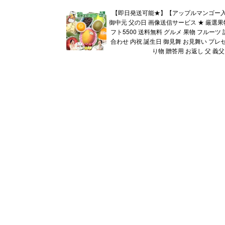
【即日発送可能★】【アップルマンゴー入
御中元 父の日 画像送信サービス ★ 厳選果
フト5500 送料無料 グルメ 果物 フルーツ
合わせ 内祝 誕生日 御見舞 お見舞い プレ
り物 贈答用 お返し 父 義父