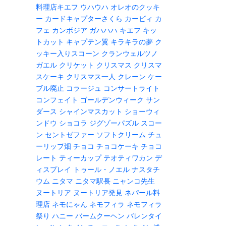
料理店キエフ
ウハウハ
オレオのクッキ
ー
カードキャプターさくら
カービィ
カ
フェ
カンボジア
ガハハハ
キエフ
キッ
トカット
キャプテン翼
キラキラの夢
ク
ッキー入りスコーン
クランウェルツノ
ガエル
クリケット
クリスマス
クリスマ
スケーキ
クリスマス一人
クレーン
ケー
ブル廃止
コラージュ
コンサートライト
コンフェイト
ゴールデンウィーク
サン
ダース
シャインマスカット
ショーウィ
ンドウ
ショコラ
ジグゾーパズル
スコー
ン
セントゼファー
ソフトクリーム
チュ
ーリップ畑
チョコ
チョコケーキ
チョコ
レート
ティーカップ
テオティワカン
デ
ィスプレイ
トゥール・ノエル
ナスタチ
ウム
ニタマ
ニタマ駅長
ニャンコ先生
ヌートリア
ヌートリア発見
ネパール料
理店
ネモにゃん
ネモフィラ
ネモフィラ
祭り
ハニー
バームクーヘン
バレンタイ