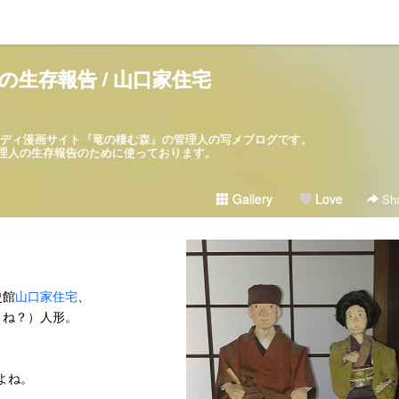
の生存報告 / 山口家住宅
パロディ漫画サイト『竜の棲む森』の管理人の写メブログです。
ブログは管理人の生存報告のために使っております。
Gallery
Love
Sha
史館
山口家住宅
、
よね？）人形。
よね。