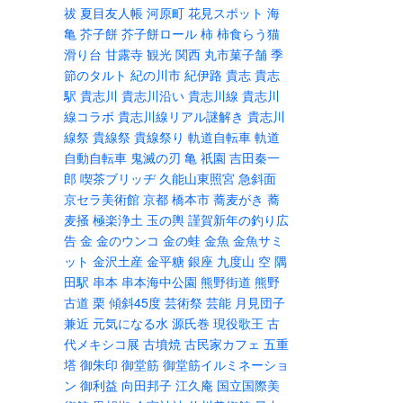
祓
夏目友人帳
河原町
花見スポット
海
亀
芥子餅
芥子餅ロール
柿
柿食らう猫
滑り台
甘露寺
観光
関西
丸市菓子舗
季
節のタルト
紀の川市
紀伊路
貴志
貴志
駅
貴志川
貴志川沿い
貴志川線
貴志川
線コラボ
貴志川線リアル謎解き
貴志川
線祭
貴線祭
貴線祭り
軌道自転車
軌道
自動自転車
鬼滅の刃
亀
祇園
吉田秦一
郎
喫茶ブリッヂ
久能山東照宮
急斜面
京セラ美術館
京都
橋本市
蕎麦がき
蕎
麦掻
極楽浄土
玉の輿
謹賀新年の釣り広
告
金
金のウンコ
金の蛙
金魚
金魚サミ
ット
金沢土産
金平糖
銀座
九度山
空
隅
田駅
串本
串本海中公園
熊野街道
熊野
古道
栗
傾斜45度
芸術祭
芸能
月見団子
兼近
元気になる水
源氏巻
現役歌王
古
代メキシコ展
古墳焼
古民家カフェ
五重
塔
御朱印
御堂筋
御堂筋イルミネーショ
ン
御利益
向田邦子
江久庵
国立国際美